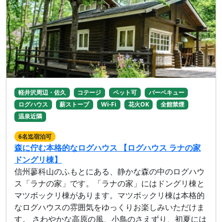
軽井沢周辺・佐久
コテージ
ペット可
バーベキュー
ログハウス
薪ストーブ
Wi-Fi
花火OK
全館禁煙
温泉近隣
6名迄宿泊可
森に佇む本格的なログハウス 【ログハウス ラナの家
ドングリ棟】
信州蓼科山のふもとにある、静かな森の中のログハウ
ス「ラナの家」です。「ラナの家」にはドングリ棟と
マツボックリ棟があります。マツボックリ棟は本格的
なログハウスの雰囲気をゆっくりお楽しみいただけま
す。 さわやかな高原の風、小鳥のさえずり、初夏には