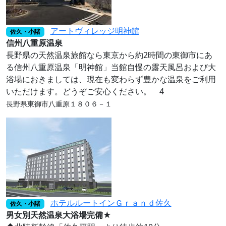
アートヴィレッジ明神館
佐久・小諸
信州八重原温泉
長野県の天然温泉旅館なら東京から約2時間の東御市にあ
る信州八重原温泉「明神館」当館自慢の露天風呂および大
浴場におきましては、現在も変わらず豊かな温泉をご利用
いただけます。どうぞご安心ください。 4
長野県東御市八重原１８０６－１
ホテルルートインＧｒａｎｄ佐久
佐久・小諸
男女別天然温泉大浴場完備★