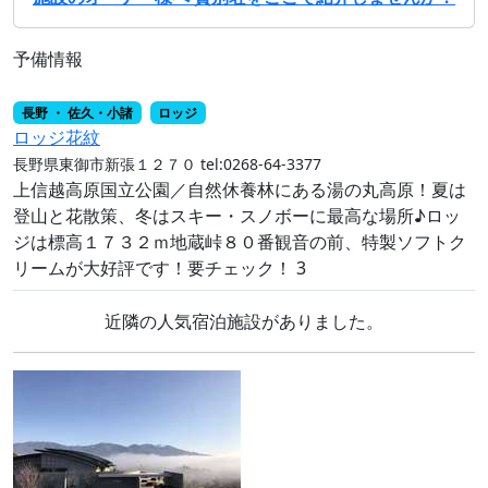
予備情報
長野 ・ 佐久・小諸
ロッジ
ロッジ花紋
長野県東御市新張１２７０
tel:0268-64-3377
上信越高原国立公園／自然休養林にある湯の丸高原！夏は
登山と花散策、冬はスキー・スノボーに最高な場所♪ロッ
ジは標高１７３２ｍ地蔵峠８０番観音の前、特製ソフトク
リームが大好評です！要チェック！ 3
近隣の人気宿泊施設がありました。