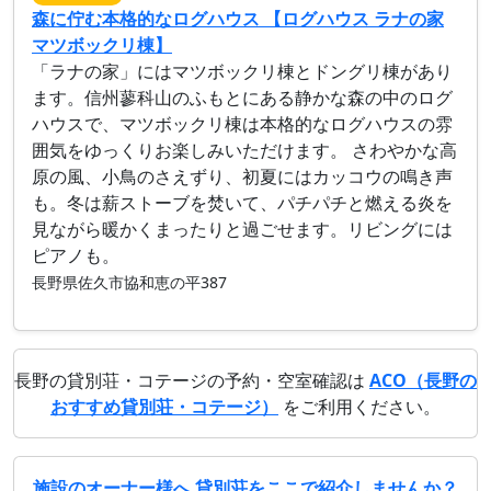
森に佇む本格的なログハウス 【ログハウス ラナの家
マツボックリ棟】
「ラナの家」にはマツボックリ棟とドングリ棟があり
ます。信州蓼科山のふもとにある静かな森の中のログ
ハウスで、マツボックリ棟は本格的なログハウスの雰
囲気をゆっくりお楽しみいただけます。 さわやかな高
原の風、小鳥のさえずり、初夏にはカッコウの鳴き声
も。冬は薪ストーブを焚いて、パチパチと燃える炎を
見ながら暖かくまったりと過ごせます。リビングには
ピアノも。
長野県佐久市協和恵の平387
長野の貸別荘・コテージの予約・空室確認は
ACO（長野の
おすすめ貸別荘・コテージ）
をご利用ください。
施設のオーナー様へ 貸別荘をここで紹介しませんか？