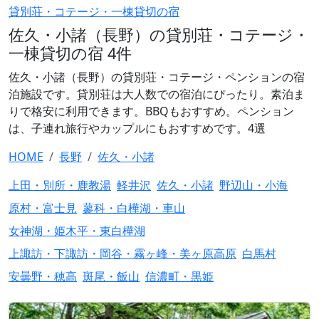
貸別荘・コテージ・一棟貸切の宿
佐久・小諸（長野）の貸別荘・コテージ・
一棟貸切の宿 4件
佐久・小諸（長野）の貸別荘・コテージ・ペンションの宿
泊施設です。貸別荘は大人数での宿泊にぴったり。素泊ま
りで格安に利用できます。BBQもおすすめ。ペンション
は、子連れ旅行やカップルにもおすすめです。4選
HOME
長野
佐久・小諸
上田・別所・鹿教湯
軽井沢
佐久・小諸
野辺山・小海
原村・富士見
蓼科・白樺湖・車山
女神湖・姫木平・東白樺湖
上諏訪・下諏訪・岡谷・霧ヶ峰・美ヶ原高原
白馬村
安曇野・穂高
斑尾・飯山
信濃町・黒姫