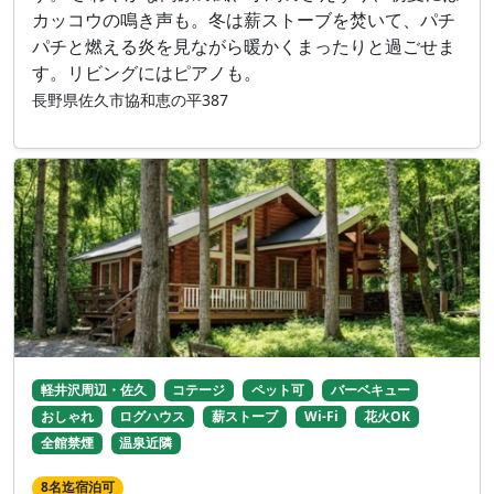
カッコウの鳴き声も。冬は薪ストーブを焚いて、パチ
パチと燃える炎を見ながら暖かくまったりと過ごせま
す。リビングにはピアノも。
長野県佐久市協和恵の平387
軽井沢周辺・佐久
コテージ
ペット可
バーベキュー
おしゃれ
ログハウス
薪ストーブ
Wi-Fi
花火OK
全館禁煙
温泉近隣
8名迄宿泊可