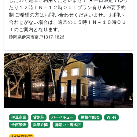
たり１２時ＩＮ－１２時ＯＵＴプラン有り★※要予約
制 ご希望の方はお問い合わせくださいませ。 お問い
合わせがない場合は、通常の１５時ＩＮ－１０時ＯＵ
Ｔのご案内となります。
静岡県伊東市富戸1317-1826
伊豆高原
貸別荘
バーベキュー
屋根付BBQ
Wi-Fi
全館禁煙
温泉近隣
海沿い・海水浴
8名迄宿泊可