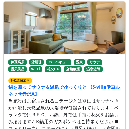
伊豆高原
貸別荘
バーベキュー
温泉
サウナ
露天風呂
Wi-Fi
花火OK
全館禁煙
温泉近隣
6名迄宿泊可
鍋を囲ってサウナ＆温泉でゆっくりと 【S-villa伊豆ル
ネッサ赤沢A】
当施設はご宿泊されるコテージとは別にはサウナ付き
かけ流し天然温泉の大浴場が併設されております！ベ
ランダではＢＢＱ、お鍋、外では手持ち花火をお楽し
み頂けます♪ ※鍋用のガスボンベはご持参ください ■
ファミリー向け コテージにもお風呂があり、お布団を