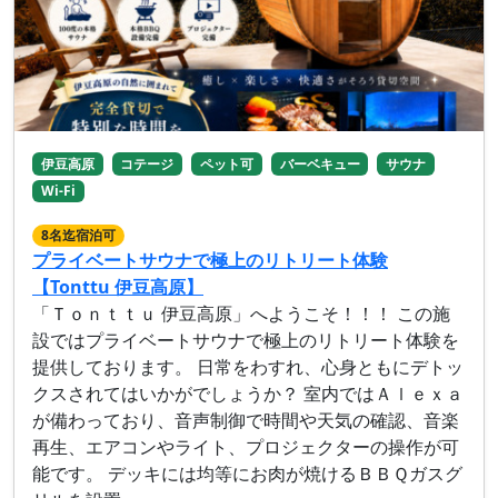
伊豆高原
コテージ
ペット可
バーベキュー
サウナ
Wi-Fi
8名迄宿泊可
プライベートサウナで極上のリトリート体験
【Tonttu 伊豆高原】
「Ｔｏｎｔｔｕ 伊豆高原」へようこそ！！！ この施
設ではプライベートサウナで極上のリトリート体験を
提供しております。 日常をわすれ、心身ともにデトッ
クスされてはいかがでしょうか？ 室内ではＡｌｅｘａ
が備わっており、音声制御で時間や天気の確認、音楽
再生、エアコンやライト、プロジェクターの操作が可
能です。 デッキには均等にお肉が焼けるＢＢＱガスグ