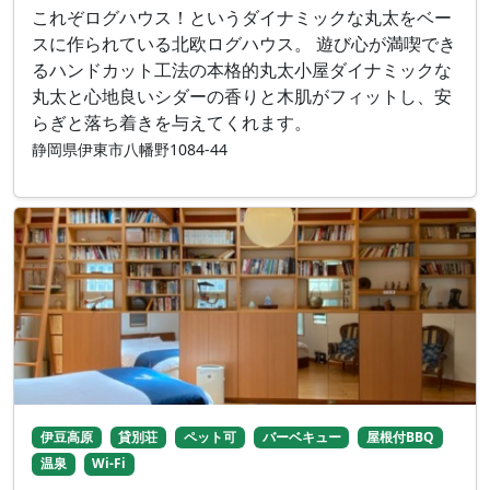
これぞログハウス！というダイナミックな丸太をベー
スに作られている北欧ログハウス。 遊び心が満喫でき
るハンドカット工法の本格的丸太小屋ダイナミックな
丸太と心地良いシダーの香りと木肌がフィットし、安
らぎと落ち着きを与えてくれます。
静岡県伊東市八幡野1084-44
伊豆高原
貸別荘
ペット可
バーベキュー
屋根付BBQ
温泉
Wi-Fi