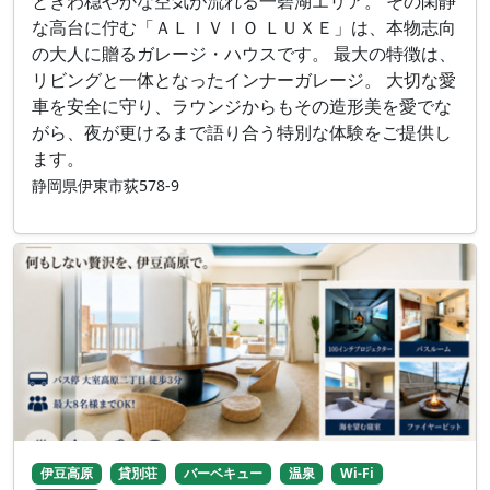
ときわ穏やかな空気が流れる一碧湖エリア。 その閑静
な高台に佇む「ＡＬＩＶＩＯ ＬＵＸＥ」は、本物志向
の大人に贈るガレージ・ハウスです。 最大の特徴は、
リビングと一体となったインナーガレージ。 大切な愛
車を安全に守り、ラウンジからもその造形美を愛でな
がら、夜が更けるまで語り合う特別な体験をご提供し
ます。
静岡県伊東市荻578-9
伊豆高原
貸別荘
バーベキュー
温泉
Wi-Fi