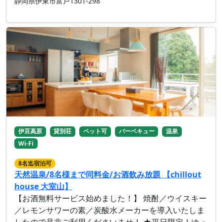
静岡県伊東市富戸1301-298
伊豆高原
貸別荘
ペット可
バーベキュー
温泉
Wi-Fi
8名迄宿泊可
天然温泉/8名様まで同料金/お酒飲み放題 【chillout
house 大室山】
【お酒無料サービス始めました！】 焼酎／ウイスキー
／レモンサワーの素／炭酸水メーカーを導入いたしま
したので是非ご利用くださいませ！ ★平日限定！ゆっ