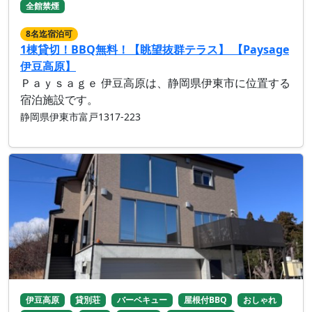
全館禁煙
8名迄宿泊可
1棟貸切！BBQ無料！【眺望抜群テラス】 【Paysage
伊豆高原】
Ｐａｙｓａｇｅ 伊豆高原は、静岡県伊東市に位置する
宿泊施設です。
静岡県伊東市富戸1317-223
伊豆高原
貸別荘
バーベキュー
屋根付BBQ
おしゃれ