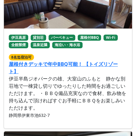
伊豆高原
貸別荘
バーベキュー
屋根付BBQ
Wi-Fi
全館禁煙
温泉近隣
海沿い・海水浴
8名迄宿泊可
屋根付きデッキで年中BBQ可能！ 【トイズリゾー
ト】
伊豆半島ジオパークの雄、大室山のふもと 静かな別
荘地で一棟貸し切りでゆったりした時間をお過ごしい
ただけます。 ・ＢＢＱ備品充実なので食材、飲み物を
持ち込んで頂ければすぐお手軽にＢＢＱをお楽しみい
ただけます。
静岡県伊東市池632-7