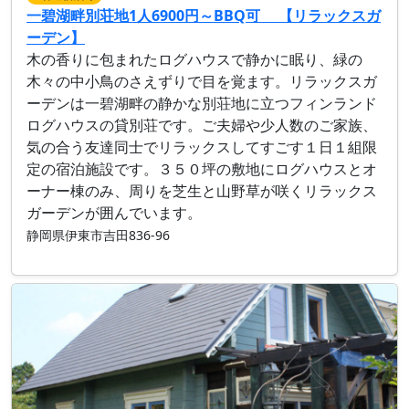
一碧湖畔別荘地1人6900円～BBQ可 【リラックスガ
ーデン】
木の香りに包まれたログハウスで静かに眠り、緑の
木々の中小鳥のさえずりで目を覚ます。リラックスガ
ーデンは一碧湖畔の静かな別荘地に立つフィンランド
ログハウスの貸別荘です。ご夫婦や少人数のご家族、
気の合う友達同士でリラックスしてすごす１日１組限
定の宿泊施設です。３５０坪の敷地にログハウスとオ
ーナー棟のみ、周りを芝生と山野草が咲くリラックス
ガーデンが囲んでいます。
静岡県伊東市吉田836-96