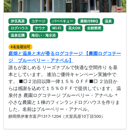
伊豆高原
コテージ
バーベキュー
屋根付BBQ
温泉
ログハウス
サウナ
Wi-Fi
花火OK
全館禁煙
温泉近隣
海沿い・海水浴
6名迄宿泊可
庭畑と温泉と木が香るログコテージ 【農園ログコテー
ジ ブルーベリー・アナベル】
誰もが楽しめる リーズナブルで快適な空間作り を基
本としています。 連泊ご優待キャンペーン実施中で
す。 ■□２泊目以降一律１５％ ＯＦＦ■□ ２泊目か
らは感謝を込めて１５％ＯＦＦで提供しています。 温
泉付き 農園ログコテージ ブルーベリー・アナベル ＊
小さな農園と１棟のフィンランドログハウスを作りま
した。名前はブルーベリー・アナベル。
静岡県伊東市富戸1317-1204（大室高原10丁目500）