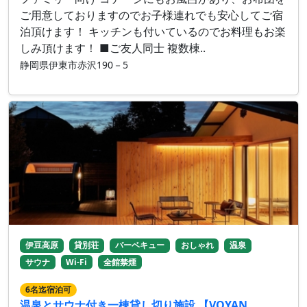
ご用意しておりますのでお子様連れでも安心してご宿
泊頂けます！ キッチンも付いているのでお料理もお楽
しみ頂けます！ ■ご友人同士 複数棟..
静岡県伊東市赤沢190－5
伊豆高原
貸別荘
バーベキュー
おしゃれ
温泉
サウナ
Wi-Fi
全館禁煙
6名迄宿泊可
温泉とサウナ付き一棟貸し切り施設 【VOYAN