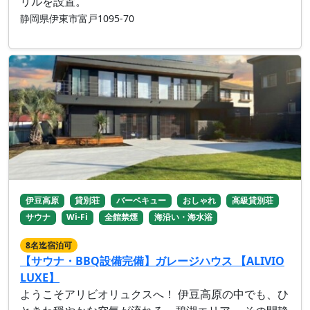
リルを設置。
静岡県伊東市富戸1095-70
伊豆高原
貸別荘
バーベキュー
おしゃれ
高級貸別荘
サウナ
Wi-Fi
全館禁煙
海沿い・海水浴
8名迄宿泊可
【サウナ・BBQ設備完備】ガレージハウス 【ALIVIO
LUXE】
ようこそアリビオリュクスへ！ 伊豆高原の中でも、ひ