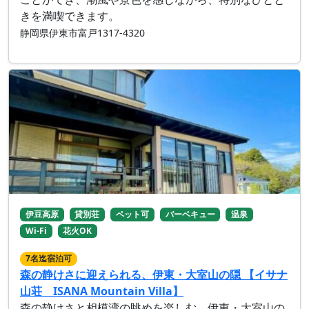
きを満喫できます。
静岡県伊東市富戸1317-4320
伊豆高原
貸別荘
ペット可
バーベキュー
温泉
Wi-Fi
花火OK
7名迄宿泊可
森の静けさに迎えられる、伊東・大室山の隠 【イサナ
山荘 ISANA Mountain Villa】
森の静けさと相模湾の眺めを楽しむ、伊東・大室山の