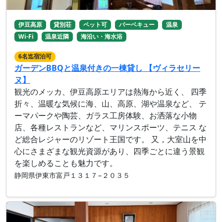
伊豆高原
貸別荘
ペット可
バーベキュー
温泉
Wi-Fi
温泉近隣
海沿い・海水浴
6名迄宿泊可
ガーデンBBQと温泉付きの一棟貸し 【ヴィラセリー
ヌ】
観光のメッカ、伊豆高原エリアは熱海から近く、 四季
折々、温暖な気候に海、山、高原、湖や温泉など、 テ
ーマパークや陶芸、ガラス工房体験、お洒落な小物
店、各種レストランなど、マリンスポーツ、テニス な
ど総合レジャーのリゾート王国です。 又，大室山を中
心にさまざまな観光資源があり、四季ごとに違う景観
を楽しめることも魅力です。
静岡県伊東市富戸１３１７−２０３５