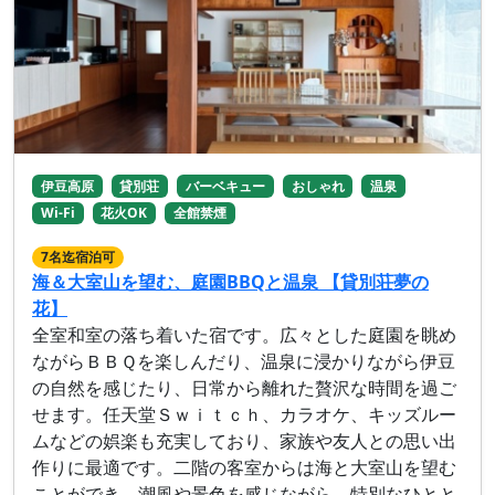
伊豆高原
貸別荘
バーベキュー
おしゃれ
温泉
Wi-Fi
花火OK
全館禁煙
7名迄宿泊可
海＆大室山を望む、庭園BBQと温泉 【貸別荘夢の
花】
全室和室の落ち着いた宿です。広々とした庭園を眺め
ながらＢＢＱを楽しんだり、温泉に浸かりながら伊豆
の自然を感じたり、日常から離れた贅沢な時間を過ご
せます。任天堂Ｓｗｉｔｃｈ、カラオケ、キッズルー
ムなどの娯楽も充実しており、家族や友人との思い出
作りに最適です。二階の客室からは海と大室山を望む
ことができ、潮風や景色を感じながら、特別なひとと