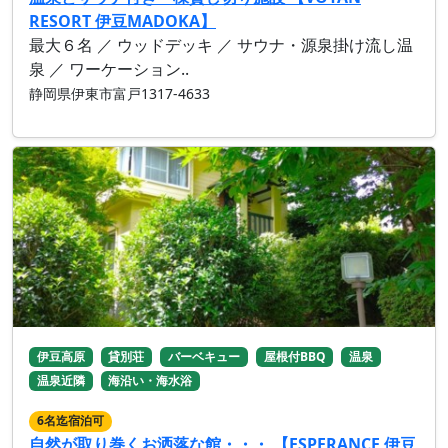
RESORT 伊豆MADOKA】
最大６名 ／ ウッドデッキ ／ サウナ・源泉掛け流し温
泉 ／ ワーケーション..
静岡県伊東市富戸1317-4633
伊豆高原
貸別荘
バーベキュー
屋根付BBQ
温泉
温泉近隣
海沿い・海水浴
6名迄宿泊可
自然が取り巻くお洒落な館・・・ 【ESPERANCE 伊豆