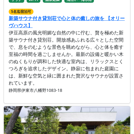
5名迄宿泊可
新築サウナ付き貸別荘で心と体の癒しの旅を 【オリー
ヴハウス】
伊豆高原の風光明媚な自然の中に佇む、贅を極めた新
築サウナ付き貸別荘。開放感あふれる広々とした空間
で、息をのむような景色を眺めながら、心と体を癒す
至福の時間を過ごしませんか。最新の設備と暖かい木
のぬくもりが調和した快適な室内は、リラックスとく
つろぎを追求したデザイン。静寂に包まれた庭園に
は、新鮮な空気と緑に囲まれた贅沢なサウナが設置さ
れています。
静岡県伊東市八幡野1083-18