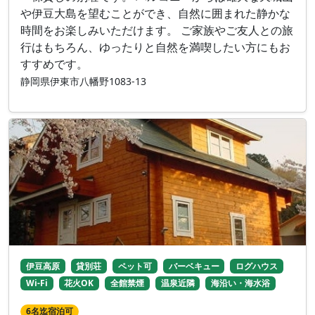
や伊豆大島を望むことができ、自然に囲まれた静かな
時間をお楽しみいただけます。 ご家族やご友人との旅
行はもちろん、ゆったりと自然を満喫したい方にもお
すすめです。
静岡県伊東市八幡野1083-13
伊豆高原
貸別荘
ペット可
バーベキュー
ログハウス
Wi-Fi
花火OK
全館禁煙
温泉近隣
海沿い・海水浴
6名迄宿泊可