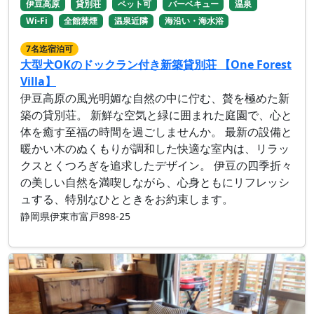
伊豆高原
貸別荘
ペット可
バーベキュー
温泉
Wi-Fi
全館禁煙
温泉近隣
海沿い・海水浴
7名迄宿泊可
大型犬OKのドックラン付き新築貸別荘 【One Forest
Villa】
伊豆高原の風光明媚な自然の中に佇む、贅を極めた新
築の貸別荘。 新鮮な空気と緑に囲まれた庭園で、心と
体を癒す至福の時間を過ごしませんか。 最新の設備と
暖かい木のぬくもりが調和した快適な室内は、リラッ
クスとくつろぎを追求したデザイン。 伊豆の四季折々
の美しい自然を満喫しながら、心身ともにリフレッシ
ュする、特別なひとときをお約束します。
静岡県伊東市富戸898-25