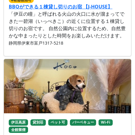
BBQができる１棟貸し切りのお宿 【J-HOUSE】
「伊豆の瞳」と呼ばれる火山の火口に水が溜まってで
きた一碧湖（いっぺきこ）の近くに位置する１棟貸し
切りのお宿です。 自然公園内に位置するため、自然豊
かな中まったりとした時間をお楽しみいただけます。
静岡県伊東市富戸1317-5218
伊豆高原
貸別荘
ペット可
バーベキュー
Wi-Fi
全館禁煙