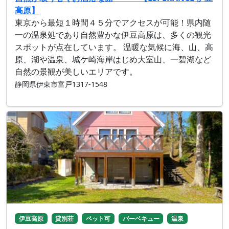
高原】
東京から最短１時間４５分でアクセスが可能！県内随
一の温泉処であり自然豊かな伊豆高原は、多くの観光
スポットが点在しています。 温暖な気候に海、山、高
原、湖や温泉、城ケ崎海岸はじめ大室山、一碧湖など
自然の景観が美しいエリアです。
静岡県伊東市富戸1317-1548
伊豆高原
貸別荘
ペット可
バーベキュー
温泉