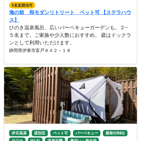
5名迄宿泊可
海の前 和モダンリトリート ペット可 【ステラハウ
ス】
ひのき温泉風呂、広いバーベキューガーデンも。２~
５名まで。ご家族や少人数におすすめ。 庭はドックラ
ンとして利用いただけます。
静岡県伊東市富戸８４２－１８
伊豆高原
貸別荘
ペット可
バーベキュー
屋根付BBQ
サウナ
Wi-Fi
温泉近隣
海沿い・海水浴