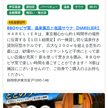
伊豆高原
貸別荘
バーベキュー
温泉
サウナ
Wi-Fi
全館禁煙
海沿い・海水浴
8名迄宿泊可
BBQやピザ窯、温泉風呂と低温サウナ 【HARELIER】
ＨＡＲＥＬＩＥＲは、東京都心から約１時間半の場所
に位置する【１日１組限定】の一棟貸し切り温泉付き
貸別荘型ホテルです。 広大な２００㎡を超える芝生の
庭には、砂場やハンモックテントなど子供にとって楽
しい設備が充実！ 薪を使って焚き火を囲み、ＢＢＱや
ピザ窯で楽しい時間を過ごすことができます！ ※薪は
施設にございませんので、ご自身でご購入の上お持ち
ください。
静岡県伊東市富戸1095-148