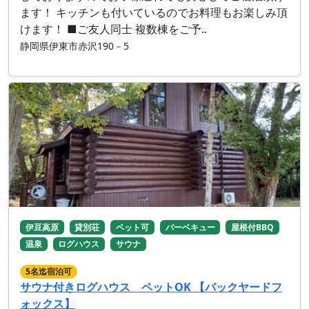
ます！ キッチンも付いているのでお料理もお楽しみ頂
けます！ ■ご友人同士 複数棟をご予..
静岡県伊東市赤沢190－5
伊豆高原
貸別荘
ペット可
バーベキュー
屋根付BBQ
温泉
ログハウス
サウナ
5名迄宿泊可
サウナ付きログハウス ペットOK 【バックヤードフ
ォックス】