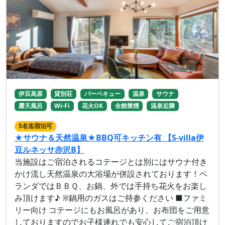
伊豆高原
貸別荘
バーベキュー
温泉
サウナ
露天風呂
Wi-Fi
花火OK
全館禁煙
温泉近隣
5名迄宿泊可
★サウナ＆天然温泉★BBQ可キッチン有 【S-villa伊
豆ルネッサ赤沢B】
当施設はご宿泊されるコテージとは別にはサウナ付き
かけ流し天然温泉の大浴場が併設されております！ベ
ランダではＢＢＱ、お鍋、外では手持ち花火をお楽し
み頂けます♪ ※鍋用のガスはご持参ください ■ファミ
リー向け コテージにもお風呂があり、お布団をご用意
しておりますのでお子様連れでも安心してご宿泊頂け