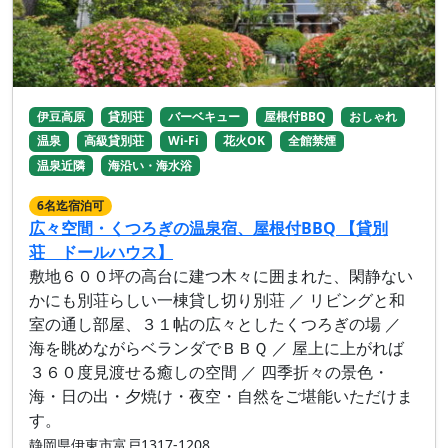
伊豆高原
貸別荘
バーベキュー
屋根付BBQ
おしゃれ
温泉
高級貸別荘
Wi-Fi
花火OK
全館禁煙
温泉近隣
海沿い・海水浴
6名迄宿泊可
広々空間・くつろぎの温泉宿、屋根付BBQ 【貸別
荘 ドールハウス】
敷地６００坪の高台に建つ木々に囲まれた、閑静ない
かにも別荘らしい一棟貸し切り別荘 ／ リビングと和
室の通し部屋、３１帖の広々としたくつろぎの場 ／
海を眺めながらベランダでＢＢＱ ／ 屋上に上がれば
３６０度見渡せる癒しの空間 ／ 四季折々の景色・
海・日の出・夕焼け・夜空・自然をご堪能いただけま
す。
静岡県伊東市富戸1317-1208