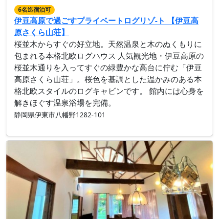
6名迄宿泊可
伊豆高原で過ごすプライベートログリゾ-ト 【伊豆高
原さくら山荘】
桜並木からすぐの好立地。天然温泉と木のぬくもりに
包まれる本格北欧ログハウス 人気観光地・伊豆高原の
桜並木通りを入ってすぐの緑豊かな高台に佇む「伊豆
高原さくら山荘」。桜色を基調とした温かみのある本
格北欧スタイルのログキャビンです。 館内には心身を
解きほぐす温泉浴場を完備。
静岡県伊東市八幡野1282-101