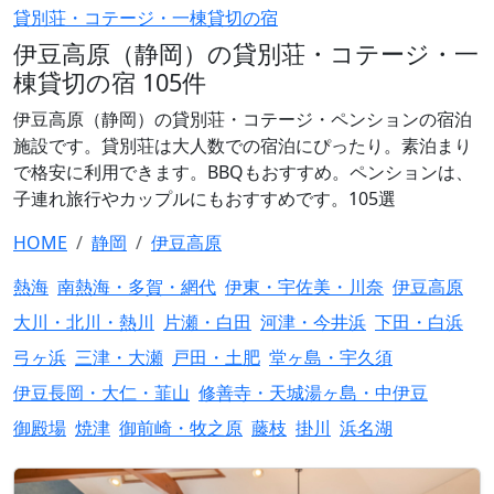
貸別荘・コテージ・一棟貸切の宿
伊豆高原（静岡）の貸別荘・コテージ・一
棟貸切の宿 105件
伊豆高原（静岡）の貸別荘・コテージ・ペンションの宿泊
施設です。貸別荘は大人数での宿泊にぴったり。素泊まり
で格安に利用できます。BBQもおすすめ。ペンションは、
子連れ旅行やカップルにもおすすめです。105選
HOME
静岡
伊豆高原
熱海
南熱海・多賀・網代
伊東・宇佐美・川奈
伊豆高原
大川・北川・熱川
片瀬・白田
河津・今井浜
下田・白浜
弓ヶ浜
三津・大瀬
戸田・土肥
堂ヶ島・宇久須
伊豆長岡・大仁・韮山
修善寺・天城湯ヶ島・中伊豆
御殿場
焼津
御前崎・牧之原
藤枝
掛川
浜名湖