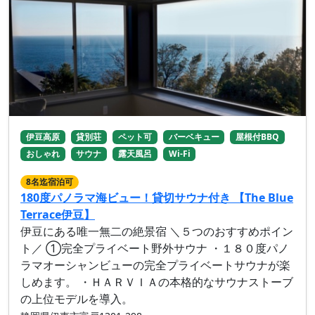
伊豆高原
貸別荘
ペット可
バーベキュー
屋根付BBQ
おしゃれ
サウナ
露天風呂
Wi-Fi
8名迄宿泊可
180度パノラマ海ビュー！貸切サウナ付き 【The Blue
Terrace伊豆】
伊豆にある唯一無二の絶景宿 ＼５つのおすすめポイン
ト／ ①完全プライベート野外サウナ ・１８０度パノ
ラマオーシャンビューの完全プライベートサウナが楽
しめます。 ・ＨＡＲＶＩＡの本格的なサウナストーブ
の上位モデルを導入。