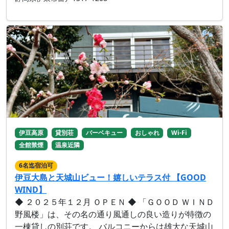
伊豆高原
貸別荘
バーベキュー
おしゃれ
Wi-Fi
全館禁煙
温泉近隣
6名迄宿泊可
伊豆大島と天城山ビュー！嬉しいテラス付 【GOOD
WIND】
◆ ２０２５年１２月 ＯＰＥＮ ◆ 「ＧＯＯＤ ＷＩＮＤ
野風楼」は、その名の通り風通しの良い造りが特徴の
一棟貸しの別荘です。 バルコニーからは雄大な天城山