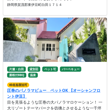
静岡県賀茂郡東伊豆町白田１７１４
片瀬・白田
貸別荘
ペット可
バーベキュー
屋根付BBQ
温泉
40名迄宿泊可
圧巻のパノラマビュー ペットOK 【オーシャンフロ
ント伊豆】
目を見張るような圧巻の大パノラマロケーション！ 一
大リゾートテーマパークを彷彿とさせるような一千坪