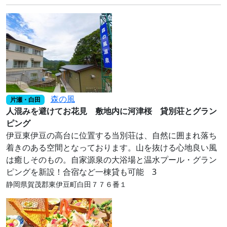
森の風
片瀬・白田
人混みを避けてお花見 敷地内に河津桜 貸別荘とグラン
ピング
伊豆東伊豆の高台に位置する当別荘は、自然に囲まれ落ち
着きのある空間となっております。山を抜ける心地良い風
は癒しそのもの。自家源泉の大浴場と温水プール・グラン
ピングを新設！合宿など一棟貸も可能 3
静岡県賀茂郡東伊豆町白田７７６番１