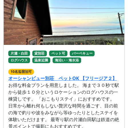
片瀬・白田
貸別荘
ペット可
バーベキュー
ログハウス
温泉近隣
海沿い・海水浴
10名迄宿泊可
オーシャンビュー別荘 ペットOK 【フリージア２】
お得な料金プランを用意しました。 海まで３０秒で駅
から徒歩１０分というロケーションのログハウスの一
棟貸しです。 「おこもりステイ」におすすめです。
日常から離れ何もしない贅沢な時間を過ごす、目の前
の海で釣りや波をみながら等ゆったりとしたステイを
体験いただけます。 最寄り駅の片瀬白田駅は鉄道の絶
景ポイントで撮影にもおすすめです。