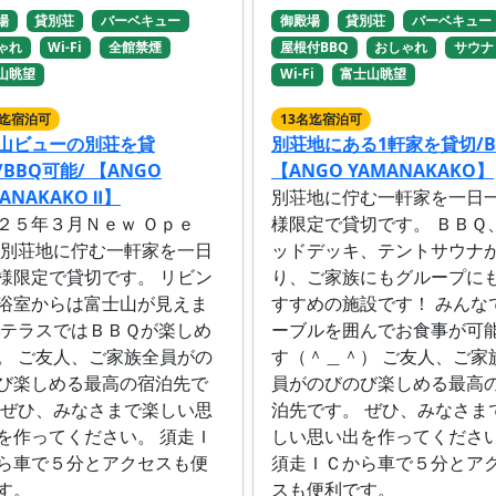
場
貸別荘
バーベキュー
御殿場
貸別荘
バーベキュー
ゃれ
Wi-Fi
全館禁煙
屋根付BBQ
おしゃれ
サウナ
山眺望
Wi-Fi
富士山眺望
名迄宿泊可
13名迄宿泊可
山ビューの別荘を貸
別荘地にある1軒家を貸切/B
/BBQ可能/ 【ANGO
【ANGO YAMANAKAKO】
ANAKAKO Ⅱ】
別荘地に佇む一軒家を一日
２５年３月Ｎｅｗ Ｏｐｅ
様限定で貸切です。 ＢＢＱ
 別荘地に佇む一軒家を一日
ッドデッキ、テントサウナ
様限定で貸切です。 リビン
り、ご家族にもグループに
浴室からは富士山が見えま
すすめの施設です！ みんな
 テラスではＢＢＱが楽しめ
ーブルを囲んでお食事が可
。 ご友人、ご家族全員がの
す（＾＿＾） ご友人、ご家
び楽しめる最高の宿泊先で
員がのびのび楽しめる最高
 ぜひ、みなさまで楽しい思
泊先です。 ぜひ、みなさま
を作ってください。 須走Ｉ
しい思い出を作ってくださ
ら車で５分とアクセスも便
須走ＩＣから車で５分とア
す。
スも便利です。