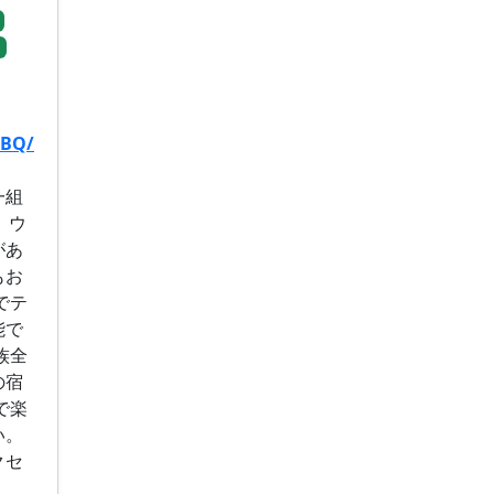
BQ/
一組
、ウ
があ
もお
でテ
能で
族全
の宿
で楽
い。
クセ