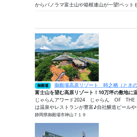
からパノラマ富士山や箱根連山が一望!ペットも
御殿場高原リゾート 時之栖（とき
御殿場
富士山を望む高原リゾート！10万坪の敷地に
じゃらんアワード2024 じゃらん OF TH
は温泉やレストランが豊富♪自社醸造ビールや
静岡県御殿場市神山７１９