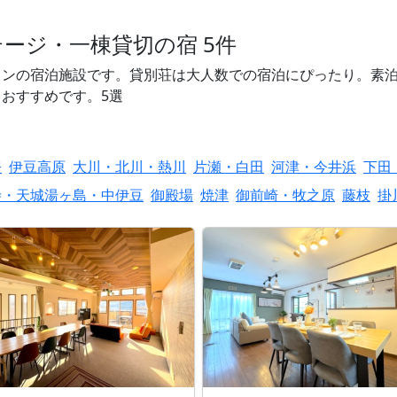
ージ・一棟貸切の宿 5件
ンの宿泊施設です。貸別荘は大人数での宿泊にぴったり。素泊
おすすめです。5選
奈
伊豆高原
大川・北川・熱川
片瀬・白田
河津・今井浜
下田
寺・天城湯ヶ島・中伊豆
御殿場
焼津
御前崎・牧之原
藤枝
掛