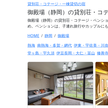
貸別荘・コテージ・一棟貸切の宿
御殿場（静岡）の貸別荘・コテ
御殿場（静岡）の貸別荘・コテージ・ペンショ
め。ペンションは、子連れ旅行やカップルにも
HOME
静岡
御殿場
熱海
南熱海・多賀・網代
伊東・宇佐美・川
堂ヶ島・宇久須
伊豆長岡・大仁・韮山
修善