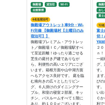
御殿場
貸別荘
Wi-Fi
御殿
全館禁煙
おし
富士
6名迄宿泊可
御殿場アウトレット車9分・Wi-
12
Fi完備 【御殿場村【土曜日のみ
富士
宿泊可】】
切！
御殿場プレミアム・アウトレッ
YAM
ト／御殿場ＩＣ／御殿場駅すべ
２０
て至近距離！ゆったり過ごせる
ｎ！
芝生の庭付き戸建でありなが
一組
ら、利便性の高いエリアにござ
グ、
います。箱根方面や山中湖方面
す。
へもアクセス良好です。 庭を臨
ます
む南向きの広々としたリビン
びの
グ、６人掛けのダイニングテー
す。
ブル、和室の寝室２部屋、キッ
い出
チン、バスルームすべて１階に
Ｃか
あり、約１００㎡ございます。
利で