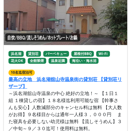
浜名湖
貸別荘
バーベキュー
屋根付BBQ
Wi-Fi
花火OK
全館禁煙
温泉近隣
海沿い・海水浴
10名迄宿泊可
最高の立地 浜名湖舘山寺温泉街の貸別荘 【貸別荘リ
ザーブ】
～浜名湖舘山寺温泉の中心 絶好の立地！～ 【１日１
組 １棟貸しの宿】１８名様迄利用可能な宿 【幹事さ
んも安心】人数減部分のキャンセル料は無料 【大人数
がお得】９名様目からは通年一人様３，０００円 ま
た寝具を必要しない幼児様は無料 【流しそうめん】３
／中旬～９／３０迄可！使用料は無料。