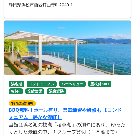
静岡県浜松市西区舘山寺町2040-1
浜名湖
コンドミニアム
バーベキュー
屋根付BBQ
Wi-Fi
全館禁煙
温泉近隣
18名迄宿泊可
BBQ無料！ホール有り、楽器練習や研修も 【コンド
ミニアム 静かな湖畔】
当館は浜名湖の枝湖「猪鼻湖」の湖畔にあり、 ゆった
りとした景観の中、１グループ貸切（１８名まで）