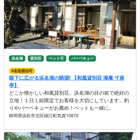
浜名湖
貸別荘
ペット可
バーベキュー
6名迄宿泊可
眼下に広がる浜名湖の眺望! 【和風貸別荘 湖庵 寸座
亭】
どこか懐かしい和風貸別荘。浜名湖の目の前で絶好の
立地！１日１組限定でお客様を大切にしています。釣
りやバーベキューがお薦め！ペットも一緒に。
静岡県浜松市北区細江町気賀10870