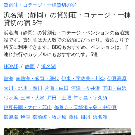
貸別荘・コテージ・一棟貸切の宿
浜名湖（静岡）の貸別荘・コテージ・一棟
貸切の宿 5件
浜名湖（静岡）の貸別荘・コテージ・ペンションの宿泊施
設です。貸別荘は大人数での宿泊にぴったり。素泊まりで
格安に利用できます。BBQもおすすめ。ペンションは、子
連れ旅行やカップルにもおすすめです。5選
HOME
静岡
浜名湖
熱海
南熱海・多賀・網代
伊東・宇佐美・川奈
伊豆高原
大川・北川・熱川
片瀬・白田
河津・今井浜
下田・白浜
弓ヶ浜
三津・大瀬
戸田・土肥
堂ヶ島・宇久須
伊豆長岡・大仁・韮山
修善寺・天城湯ヶ島・中伊豆
御殿場
焼津
御前崎・牧之原
藤枝
掛川
浜名湖