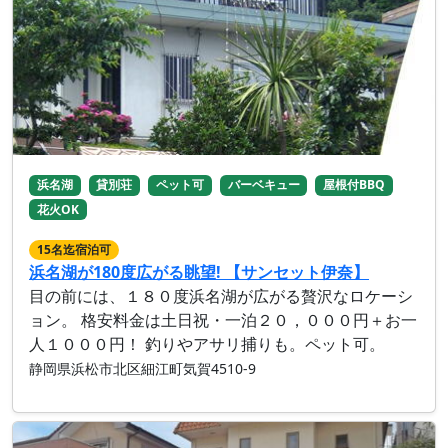
浜名湖
貸別荘
ペット可
バーベキュー
屋根付BBQ
花火OK
15名迄宿泊可
浜名湖が180度広がる眺望! 【サンセット伊奈】
目の前には、１８０度浜名湖が広がる贅沢なロケーシ
ョン。 格安料金は土日祝・一泊２０，０００円＋お一
人１０００円！ 釣りやアサリ捕りも。ペット可。
静岡県浜松市北区細江町気賀4510-9