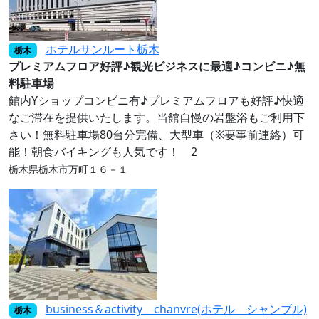
ホテルサンルート栃木
栃木
プレミアムフロア好評♪観光ビジネスに最適♪コンビニ♪無
料駐車場
館内Yショップコンビニ有♪プレミアムフロアも好評♪快適
なご滞在を提供いたします。当館自慢の岩盤浴もご利用下
さい！無料駐車場80台分完備、大型車（※要事前連絡）可
能！朝食バイキングも人気です！ 2
栃木県栃木市万町１６－１
business＆activity chanvre(ホテル シャンブル)
栃木