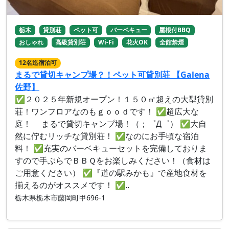
栃木
貸別荘
ペット可
バーベキュー
屋根付BBQ
おしゃれ
高級貸別荘
Wi-Fi
花火OK
全館禁煙
12名迄宿泊可
まるで貸切キャンプ場？！ペット可貸別荘 【Galena
佐野】
✅２０２５年新規オープン！１５０㎡超えの大型貸別
荘！ワンフロアなのもｇｏｏｄです！ ✅超広大な
庭！ まるで貸切キャンプ場！（；゜Д゜） ✅大自
然に佇むリッチな貸別荘！ ✅なのにお手頃な宿泊
料！ ✅充実のバーベキューセットを完備しておりま
すので手ぶらでＢＢＱをお楽しみください！（食材は
ご用意ください） ✅『道の駅みかも』で産地食材を
揃えるのがオススメです！ ✅..
栃木県栃木市藤岡町甲696-1