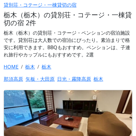
貸別荘・コテージ・一棟貸切の宿
栃木（栃木）の貸別荘・コテージ・一棟貸
切の宿 2件
栃木（栃木）の貸別荘・コテージ・ペンションの宿泊施設
です。貸別荘は大人数での宿泊にぴったり。素泊まりで格
安に利用できます。BBQもおすすめ。ペンションは、子連
れ旅行やカップルにもおすすめです。2選
HOME
栃木
栃木
那須高原
矢板・大田原
日光・霧降高原
栃木