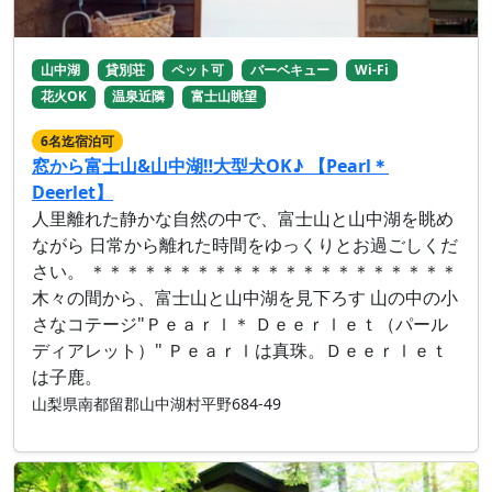
山中湖
貸別荘
ペット可
バーベキュー
Wi-Fi
花火OK
温泉近隣
富士山眺望
6名迄宿泊可
窓から富士山&山中湖‼︎大型犬OK♪ 【Pearl＊
Deerlet】
人里離れた静かな自然の中で、富士山と山中湖を眺め
ながら 日常から離れた時間をゆっくりとお過ごしくだ
さい。 ＊＊＊＊＊＊＊＊＊＊＊＊＊＊＊＊＊＊＊＊＊
木々の間から、富士山と山中湖を見下ろす 山の中の小
さなコテージ"Ｐｅａｒｌ＊ Ｄｅｅｒｌｅｔ（パール
ディアレット）" Ｐｅａｒｌは真珠。Ｄｅｅｒｌｅｔ
は子鹿。
山梨県南都留郡山中湖村平野684-49