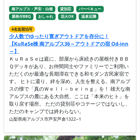
南アルプス・芦安・白根
貸別荘
バーベキュー
屋根付BBQ
おしゃれ
花火OK
温泉近隣
4名迄宿泊可
少人数でゆったり寛ぎアウトドアを存分に！
【KuRaSe棟 南アルプス36～アウトドアの宿 Od-inn
～】
ＫｕＲａＳｅは庭に、部屋から床続きの屋根付きＢＢ
Ｑデッキがあり、お仲間同士やファミリーでご利用い
ただくのが最適な長期滞在できる和モダン古民家宿で
す。 ヒトに還り、絆を深め、人生を整える。南アルプ
スの懐で「真のＷｅｌｌ－ｂｅｉｎｇ」を！ 雄大な南
アルプスの麓にある大自然、ここは「本来のヒト」を
取り戻す場所。 ただの貸別荘やコテージではないし、
ただのキャンプでは終わらない。
山梨県南アルプス市芦安芦倉1322−1