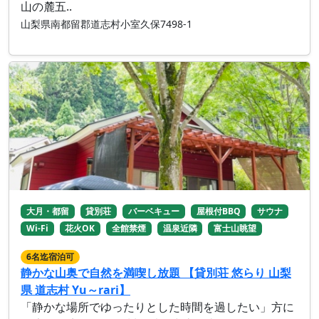
山の麓五..
山梨県南都留郡道志村小室久保7498-1
大月・都留
貸別荘
バーベキュー
屋根付BBQ
サウナ
Wi-Fi
花火OK
全館禁煙
温泉近隣
富士山眺望
6名迄宿泊可
静かな山奥で自然を満喫し放題 【貸別荘 悠らり 山梨
県 道志村 Yu～rari】
「静かな場所でゆったりとした時間を過したい」方に