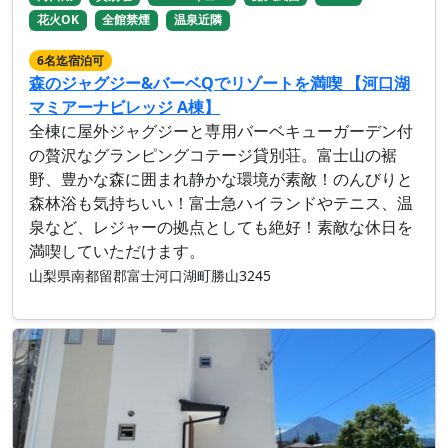
花火OK
全館禁煙
温泉近隣
6名迄宿泊可
森のジャグジー&バーベQでリゾートを満喫 【河口湖
マミアーナビレッジ A棟】
全棟に屋外ジャグジーと専用バーベキューガーデン付
の贅沢なグランピングコテージ貸別荘。富士山の裾
野、豊かな森に囲まれ静かな環境が素敵！のんびりと
森林浴も気持ちいい！富士急ハイランドやテニス、温
泉など、レジャーの拠点としても絶好！素敵な休日を
満喫していただけます。
山梨県南都留郡富士河口湖町勝山3245