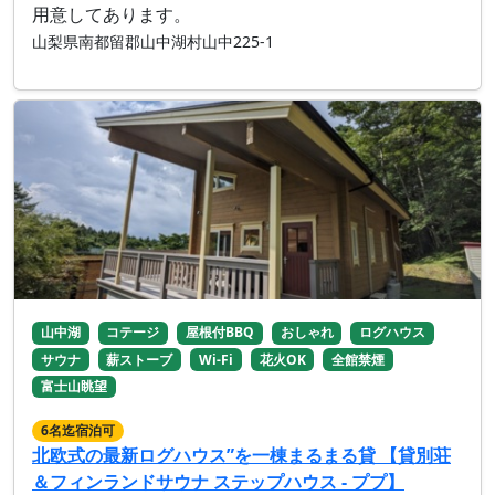
用意してあります。
山梨県南都留郡山中湖村山中225-1
山中湖
コテージ
屋根付BBQ
おしゃれ
ログハウス
サウナ
薪ストーブ
Wi-Fi
花火OK
全館禁煙
富士山眺望
6名迄宿泊可
北欧式の最新ログハウス”を一棟まるまる貸 【貸別荘
＆フィンランドサウナ ステップハウス - ププ】