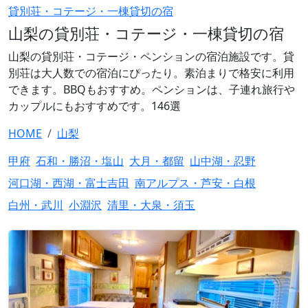
貸別荘・コテージ・一棟貸切の宿
山梨の貸別荘・コテージ・一棟貸切の宿
山梨の貸別荘・コテージ・ペンションの宿泊施設です。貸
別荘は大人数での宿泊にぴったり。素泊まりで格安に利用
できます。BBQもおすすめ。ペンションは、子連れ旅行や
カップルにもおすすめです。146選
HOME
山梨
甲府
石和・勝沼・塩山
大月・都留
山中湖・忍野
河口湖・西湖・富士吉田
南アルプス・芦安・白根
白州・武川
小淵沢
清里・大泉・須玉