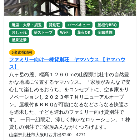
清里・大泉・須玉
貸別荘
バーベキュー
屋根付BBQ
おしゃれ
薪ストーブ
Wi-Fi
花火OK
全館禁煙
温泉近隣
5名迄宿泊可
ファミリー向け一棟貸別荘 ヤマハウス 【ヤマハウ
ス】
八ヶ岳の麓、標高１２６０ｍの山梨県北杜市の自然豊
かな地域に位置するヤマハウス。 「家族がみんなで安
心して楽しめるおうち」をコンセプトに、空き家をリ
ノベーションし２０２３年７月リニューアルオープ
ン。屋根付きＢＢＱが可能になるなどさらなる快適さ
を追求した、子ども連れのファミリー向け貸別荘で
す。 一日一組限定、涼しく静かなロケーション。１棟
貸しの別荘でご家族みんながくつろげます。
山梨県北杜市大泉町西井出8240－4271