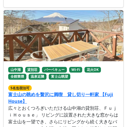
山中湖
貸別荘
バーベキュー
Wi-Fi
花火OK
全館禁煙
温泉近隣
富士山眺望
5名迄宿泊可
富士山の眺めを贅沢に満喫 貸し切り一軒家 【Fuji
House】
広々とおくつろぎいただける山中湖の貸別荘、Ｆｕｊ
ｉＨｏｕｓｅ」 リビングに設置された大きな窓からは
富士山を一望でき、さらにリビングから続く大きなバ