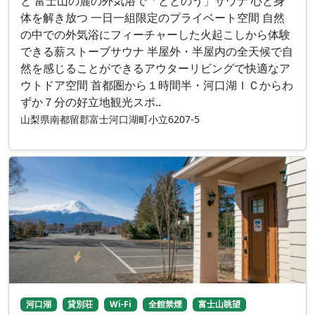
と 富士山の麓の外気浴で「ととのう」サウナ 心と身
体を解き放つ 一日一組限定のプライベート空間 自然
の中での外気浴にフィーチャーした火起こしから体験
できる薪ストーブサウナ 半屋外・半屋内の全天候で自
然を感じることができるアウターリビングで快適なア
ウトドア空間 首都圏から１時間半・河口湖ＩＣからわ
ずか７分の好立地観光スポ..
山梨県南都留郡富士河口湖町小立6207-5
河口湖
貸別荘
Wi-Fi
全館禁煙
富士山眺望