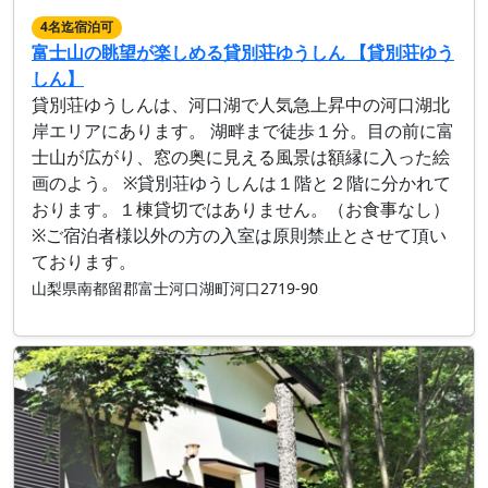
4名迄宿泊可
富士山の眺望が楽しめる貸別荘ゆうしん 【貸別荘ゆう
しん】
貸別荘ゆうしんは、河口湖で人気急上昇中の河口湖北
岸エリアにあります。 湖畔まで徒歩１分。目の前に富
士山が広がり、窓の奥に見える風景は額縁に入った絵
画のよう。 ※貸別荘ゆうしんは１階と２階に分かれて
おります。１棟貸切ではありません。（お食事なし）
※ご宿泊者様以外の方の入室は原則禁止とさせて頂い
ております。
山梨県南都留郡富士河口湖町河口2719-90