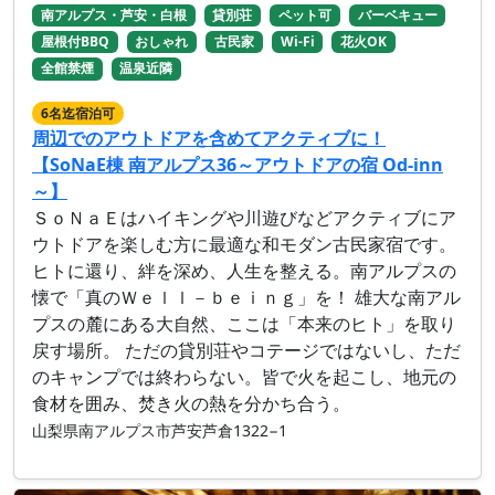
南アルプス・芦安・白根
貸別荘
ペット可
バーベキュー
屋根付BBQ
おしゃれ
古民家
Wi-Fi
花火OK
全館禁煙
温泉近隣
6名迄宿泊可
周辺でのアウトドアを含めてアクティブに！
【SoNaE棟 南アルプス36～アウトドアの宿 Od-inn
～】
ＳｏＮａＥはハイキングや川遊びなどアクティブにア
ウトドアを楽しむ方に最適な和モダン古民家宿です。
ヒトに還り、絆を深め、人生を整える。南アルプスの
懐で「真のＷｅｌｌ－ｂｅｉｎｇ」を！ 雄大な南アル
プスの麓にある大自然、ここは「本来のヒト」を取り
戻す場所。 ただの貸別荘やコテージではないし、ただ
のキャンプでは終わらない。皆で火を起こし、地元の
食材を囲み、焚き火の熱を分かち合う。
山梨県南アルプス市芦安芦倉1322−1