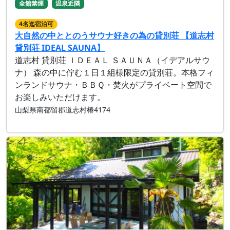
全館禁煙
温泉近隣
4名迄宿泊可
大自然の中ととのうサウナ好きの為の貸別荘 【道志村
貸別荘 IDEAL SAUNA】
道志村 貸別荘 ＩＤＥＡＬ ＳＡＵＮＡ（イデアルサウ
ナ） 森の中に佇む１日１組様限定の貸別荘。本格フィ
ンランドサウナ・ＢＢＱ・焚火がプライベート空間で
お楽しみいただけます。
山梨県南都留郡道志村椿4174