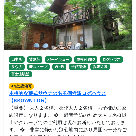
山中湖
貸別荘
バーベキュー
屋根付BBQ
ログハウス
サウナ
薪ストーブ
Wi-Fi
全館禁煙
温泉近隣
富士山眺望
4名迄宿泊可
本格的な薪式サウナのある個性派ログハウス
【BROWN LOG】
【重要】 大人２名様、及び大人２名様＋お子様のご家
族限定になります。 ❖ 騒音予防のため大人３名様以
上のグループでのご利用は現在お断りいたしておりま
す。 ❖ 非常に静かな別荘地内にあり周囲へ十分なご