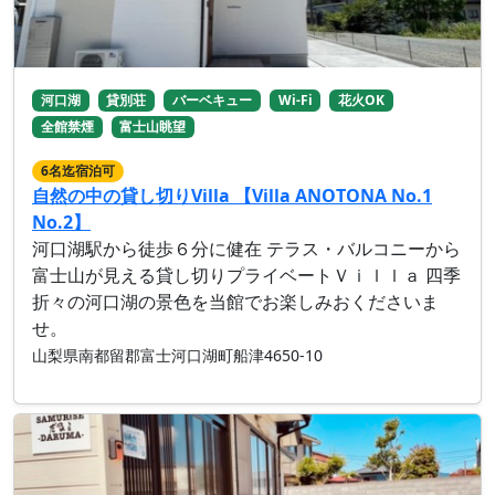
河口湖
貸別荘
バーベキュー
Wi-Fi
花火OK
全館禁煙
富士山眺望
6名迄宿泊可
自然の中の貸し切りVilla 【Villa ANOTONA No.1
No.2】
河口湖駅から徒歩６分に健在 テラス・バルコニーから
富士山が見える貸し切りプライベートＶｉｌｌａ 四季
折々の河口湖の景色を当館でお楽しみおくださいま
せ。
山梨県南都留郡富士河口湖町船津4650-10