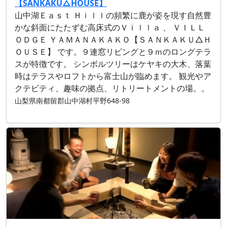
【SANKAKU△HOUSE】
山中湖Ｅａｓｔ Ｈｉｌｌの頻繁に鹿が姿を現す自然豊
かな斜面にたたずむ高床式のＶｉｌｌａ 、 ＶＩＬＬ
ＯＤＧＥ ＹＡＭＡＮＡＫＡＫＯ【ＳＡＮＫＡＫＵ△Ｈ
ＯＵＳＥ】 です。９連窓リビングと９ｍのロングテラ
スが特徴です。 シンボルツリーはケヤキの大木、落葉
時はテラスやロフトから富士山が臨めます。 観光やア
クテビティ、趣味の拠点、リトリートメントの場。。
山梨県南都留郡山中湖村平野648-98