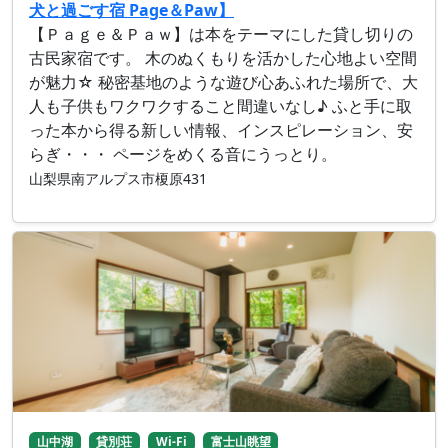
犬と過ごす宿 Page＆Paw】
【Ｐａｇｅ＆Ｐａｗ】は本をテーマにした貸し切りの
古民家宿です。 木のぬくもりを活かした心地よい空間
が魅力☆ 秘密基地のような遊び心あふれた場所で、大
人も子供もワクワクすること間違いなし♪ ふと手に取
った本から得る新しい情報、インスピレーション、安
らぎ・・・ ページをめくる音にうっとり。
山梨県南アルプス市榎原431
山中湖
貸別荘
Wi-Fi
富士山眺望