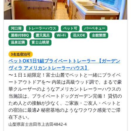
河口湖
トレーラーハウス
ペット可
バーベキュー
屋根付BBQ
露天風呂
Wi-Fi
花火OK
全館禁煙
温泉近隣
富士山眺望
3名迄宿泊可
ペットOK1日1組プライベートトレーラー 【ガーデン
ヴィラ アメリカントレーラーハウス】
〜１日１組限定！富士山麓でペットと一緒にプライベ
ートアウトドアを〜 内装は高級ウッド調で、まるで豪
華クルーザーのようなアメリカントレーラーハウスの
当施設は、プライベートドッグガーデン完備！ 貸切の
ため人との接触が少なく、ご家族・ご友人・ペットと
の宿泊に最適♪ 秘密基地のようなワクワク感覚でご滞
在下さい。
山梨県富士吉田市上吉田4842-4