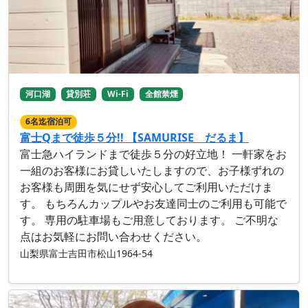
河口湖
貸別荘
Wi-Fi
全館禁煙
6名迄宿泊可
富士Qまで徒歩５分!! 【SAMURISE だるま】
富士急ハイランドまで徒歩５分の好立地！ 一軒家をお
一組のお客様にお貸しいたしますので、お子様ずれの
お客様も周囲を気にせず安心してご利用いただけま
す。 もちろんカップルやお友達同士のご利用も可能で
す。 専用の駐車場もご用意しております。 ご不明な
点はお気軽にお問い合わせください。
山梨県富士吉田市松山1964-54