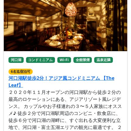
河口湖
コンドミニアム
Wi-Fi
全館禁煙
温泉近隣
6名迄宿泊可
河口湖駅徒歩2分！アジア風コンドミニアム 【The
Leaf】
２０２０年１１月オープンの河口湖駅から徒歩２分の
最高のロケーションにある、アジアリゾート風レジデ
ンス。 カップルやお子様連れの３〜５人家族にオスス
メ♪ 徒歩２分で河口湖駅周辺のコンビニ・飲食店に、
徒歩６分で河口湖の湖畔に、すぐ出れる大変便利な立
地で、河口湖・富士五湖エリアの観光に最適です。 ２