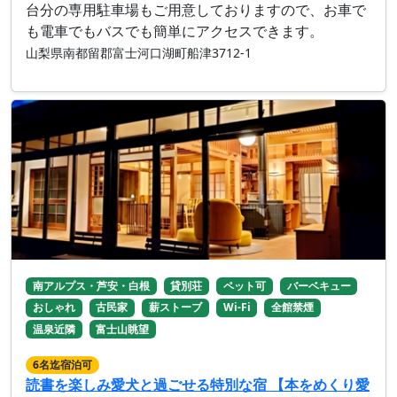
台分の専用駐車場もご用意しておりますので、お車で
も電車でもバスでも簡単にアクセスできます。
山梨県南都留郡富士河口湖町船津3712-1
南アルプス・芦安・白根
貸別荘
ペット可
バーベキュー
おしゃれ
古民家
薪ストーブ
Wi-Fi
全館禁煙
温泉近隣
富士山眺望
6名迄宿泊可
読書を楽しみ愛犬と過ごせる特別な宿 【本をめくり愛