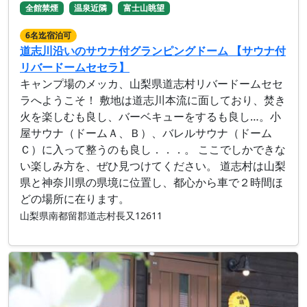
全館禁煙
温泉近隣
富士山眺望
6名迄宿泊可
道志川沿いのサウナ付グランピングドーム 【サウナ付
リバードームセセラ】
キャンプ場のメッカ、山梨県道志村リバードームセセ
ラへようこそ！ 敷地は道志川本流に面しており、​焚き
火を楽しむも良し、バーベキューをするも良し…。小
屋サウナ（ドームＡ、Ｂ）、バレルサウナ（ドーム
Ｃ）に入って整うのも良し．．．。 ここでしかできな
い楽しみ方を、ぜひ見つけてください。 道志村は山梨
県と神奈川県の県境に位置し、都心から車で２時間ほ
どの場所に在ります。
山梨県南都留郡道志村長又12611