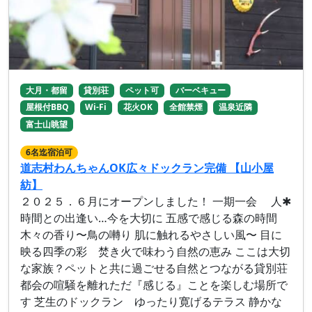
大月・都留
貸別荘
ペット可
バーベキュー
屋根付BBQ
Wi-Fi
花火OK
全館禁煙
温泉近隣
富士山眺望
6名迄宿泊可
道志村わんちゃんOK広々ドックラン完備 【山小屋
紡】
２０２５．６月にオープンしました！ 一期一会 人✱
時間との出逢い…今を大切に 五感で感じる森の時間
木々の香り〜鳥の囀り 肌に触れるやさしい風〜 目に
映る四季の彩 焚き火で味わう自然の恵み ここは大切
な家族？ペットと共に過ごせる自然とつながる貸別荘
都会の喧騒を離れただ『感じる』ことを楽しむ場所で
す 芝生のドックラン ゆったり寛げるテラス 静かな