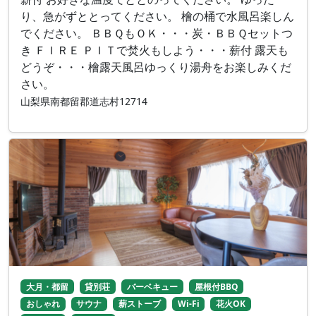
り、急がずととってください。 檜の桶で水風呂楽しん
でください。 ＢＢＱもＯＫ・・・炭・ＢＢＱセットつ
き ＦＩＲＥ ＰＩＴで焚火もしよう・・・薪付 露天も
どうぞ・・・檜露天風呂ゆっくり湯舟をお楽しみくだ
さい。
山梨県南都留郡道志村12714
大月・都留
貸別荘
バーベキュー
屋根付BBQ
おしゃれ
サウナ
薪ストーブ
Wi-Fi
花火OK