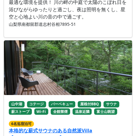
最適な環境を提供！ 川の畔の中庭で太陽のこぼれ日を
浴びながらゆったりと過ごし、夜は照明を無くし、星
空と心地よい川の音の中で過ごす。
山梨県南都留郡道志村谷相7895‐51
山中湖
コテージ
バーベキュー
屋根付BBQ
サウナ
薪ストーブ
Wi-Fi
全館禁煙
温泉近隣
富士山眺望
6名迄宿泊可
本格的な薪式サウナのある自然派Villa