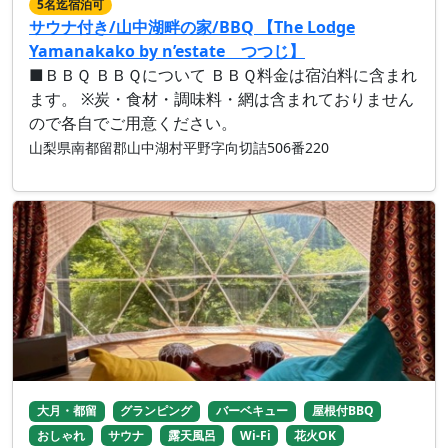
5名迄宿泊可
サウナ付き/山中湖畔の家/BBQ 【The Lodge
Yamanakako by n’estate つつじ】
■ＢＢＱ ＢＢＱについて ＢＢＱ料金は宿泊料に含まれ
ます。 ※炭・食材・調味料・網は含まれておりません
ので各自でご用意ください。
山梨県南都留郡山中湖村平野字向切詰506番220
大月・都留
グランピング
バーベキュー
屋根付BBQ
おしゃれ
サウナ
露天風呂
Wi-Fi
花火OK