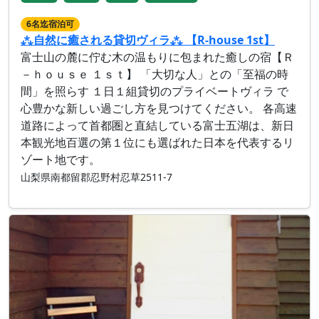
6名迄宿泊可
⁂自然に癒される貸切ヴィラ⁂ 【R-house 1st】
富士山の麓に佇む木の温もりに包まれた癒しの宿【Ｒ
－ｈｏｕｓｅ １ｓｔ】 「大切な人」との「至福の時
間」を照らす １日１組貸切のプライベートヴィラ で
心豊かな新しい過ごし方を見つけてください。 各高速
道路によって首都圏と直結している富士五湖は、新日
本観光地百選の第１位にも選ばれた日本を代表するリ
ゾート地です。
山梨県南都留郡忍野村忍草2511-7