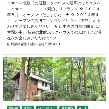
＊☆＊―北欧式の最新ログハウスで最高のひとときを
―＊☆＊ ＜素泊まりプラン＞ ☆ ２０２４
年８月 オープンいたしました ★ ☆ ２０２４年４
月 オープンの貸切フィンランドサウナ（有料）とあ
わせてお楽しみください ★ 山中湖の自然に囲まれた
空間の中、 新築の北欧式ログハウスでのんびりとご滞
在をお楽しみいただけます♪..
山梨県南都留郡山中湖村平野641-1
河口湖
貸別荘
バーベキュー
露天風呂
Wi-Fi