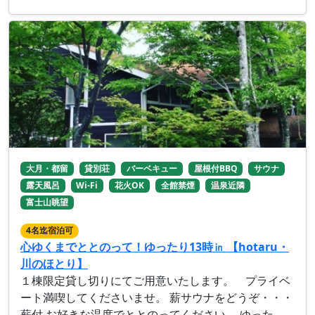
大月・都留
貸別荘
バーベキュー
屋根付BBQ
サウナ
露天風呂
Wi-Fi
花火OK
全館禁煙
温泉近隣
富士山眺望
4名迄宿泊可
心ゆくまでととのって！ゆったり13時㏌ 【hotaru・
川のほとり】
１棟限定貸し切りにてご用意いたします。 プライベ
ート満喫してくださいませ。 薪サウナをどうぞ・・・
薪付 お好きな温度でととのってください。 ゆった