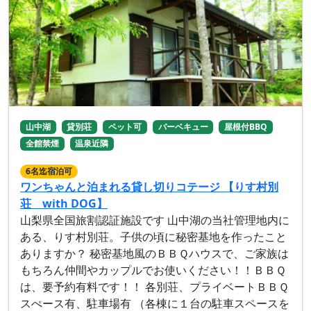
山中湖
貸別荘
ペット可
バーベキュー
屋根付BBQ
全館禁煙
温泉近隣
6名迄宿泊可
ワンちゃんと泊まれる貸し切りコテージ 【りす村別
荘 with DOG】
山梨県全国旅割認証施設です 山中湖の当社管理地内に
ある、りす村別荘。子供の頃に秘密基地を作ったこと
ありますか？ 秘密基地風のＢＢＱハウスで、ご家族は
もちろん仲間やカップルでお使いください！！ＢＢＱ
は、要予約有料です！！ 各別荘、プライベートＢＢＱ
スぺース有、駐車場有 （各棟に１台の駐車スペースを