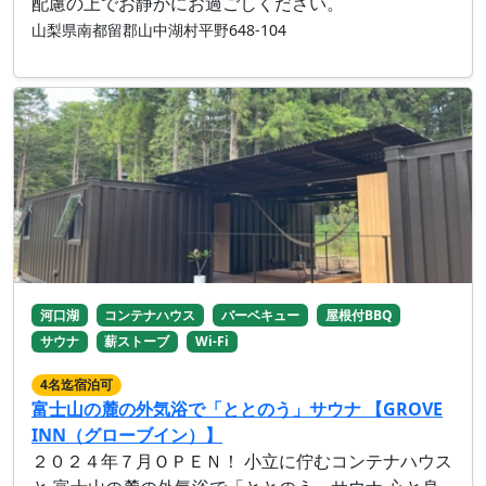
配慮の上でお静かにお過ごしください。
山梨県南都留郡山中湖村平野648-104
河口湖
コンテナハウス
バーベキュー
屋根付BBQ
サウナ
薪ストーブ
Wi-Fi
4名迄宿泊可
富士山の麓の外気浴で「ととのう」サウナ 【GROVE
INN（グローブイン）】
２０２４年７月ＯＰＥＮ！ 小立に佇むコンテナハウス