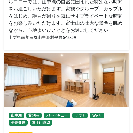
ルコニーでは、山中湖の自然に囲まれた特別なお時間
をお過ごしいただけます。家族やグループ、カップル
をはじめ、誰もが周りを気にせずプライベートな時間
をお楽しみいただけます。富士山の壮大な景色を眺め
ながら、心地よいひとときをお過ごしください。
山梨県南都留郡山中湖村平野648-59
山中湖
貸別荘
バーベキュー
サウナ
Wi-Fi
全館禁煙
富士山眺望