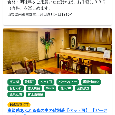
食材・調味料をご用意いただければ、お手軽にＢＢＱ
（有料）を楽しめます。
山梨県南都留郡富士河口湖町河口1916-1
河口湖
貸別荘
ペット可
バーベキュー
屋根付BBQ
おしゃれ
露天風呂
Wi-Fi
花火OK
全館禁煙
温泉近隣
富士山眺望
10名迄宿泊可
高級感あふれる森の中の貸別荘【ペット可】 【ガーデ