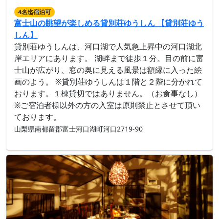
4名迄宿泊可
富士山の眺望が楽しめる貸別荘ゆうしん 【貸別荘ゆう
しん】
貸別荘ゆうしんは、河口湖で人気急上昇中の河口湖北
岸エリアにあります。 湖畔まで徒歩１分。目の前に富
士山が広がり、窓の奥に見える風景は額縁に入った絵
画のよう。 ※貸別荘ゆうしんは１階と２階に分かれて
おります。１棟貸切ではありません。（お食事なし）
※ご宿泊者様以外の方の入室は原則禁止とさせて頂い
ております。
山梨県南都留郡富士河口湖町河口2719-90