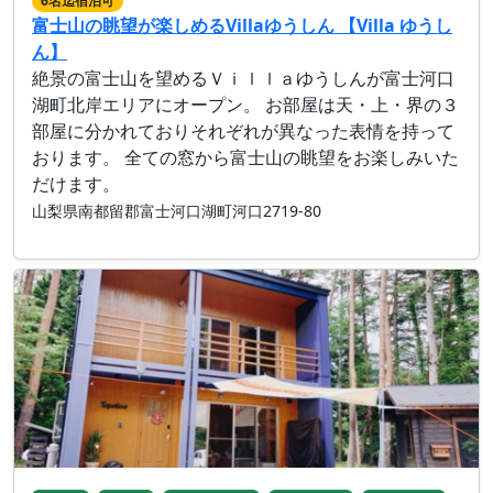
6名迄宿泊可
富士山の眺望が楽しめるVillaゆうしん 【Villa ゆうし
ん】
絶景の富士山を望めるＶｉｌｌａゆうしんが富士河口
湖町北岸エリアにオープン。 お部屋は天・上・界の３
部屋に分かれておりそれぞれが異なった表情を持って
おります。 全ての窓から富士山の眺望をお楽しみいた
だけます。
山梨県南都留郡富士河口湖町河口2719-80