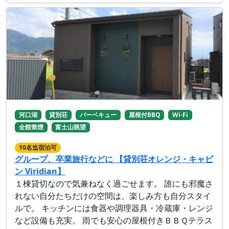
河口湖
貸別荘
バーベキュー
屋根付BBQ
Wi-Fi
全館禁煙
富士山眺望
10名迄宿泊可
グループ、卒業旅行などに 【貸別荘オレンジ・キャビ
ン Viridian】
１棟貸切なので気兼ねなく過ごせます。 誰にも邪魔さ
れない自分たちだけの空間は、楽しみ方も自分スタイ
ルで。 キッチンには食器や調理器具・冷蔵庫・レンジ
など設備も充実。 雨でも安心の屋根付きＢＢＱテラス