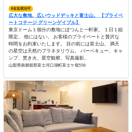
8名迄宿泊可
広大な敷地、広いウッドデッキと富士山。 【プライベ
ートコテージ グリーンゲイブル】
東京ドーム１個分の敷地にぽつんと一軒家。 １日１組
限定。 他にはない。 お客様のプライベートと贅沢な
時間をお約束いたします。 目の前には富士山。 満天
の星空は天然のプラネタリウム。 バーベキュー、キャ
ンプ、焚き火、星空観察、写真撮影。
山梨県南都留郡富士河口湖町富士ケ嶺556