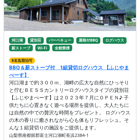
河口湖
貸別荘
バーベキュー
屋根付BBQ
ログハウス
薪ストーブ
Wi-Fi
全館禁煙
8名迄宿泊可
BBQ＆薪ストーブ付 1組貸切ログハウス 【ふじやま
べーす】
河口湖まで約３００ｍ、湖畔の広大な自然にひっそり
と佇むＢＥＳＳカントリーログハウスタイプの貸別荘
【ふじやまべーす】は２０２３年７月にＯＰＥＮ♪ 子
供たちに心置きなく遊べる場所を提供し、大人たちに
は自然の中での贅沢な時間をプレゼント。 ログハウス
の木の香りに癒されながら心も体もリフレッシュ。そ
んな１組貸切りの施設をご提供します。
山梨県南都留郡富士河口湖町長浜2384-1