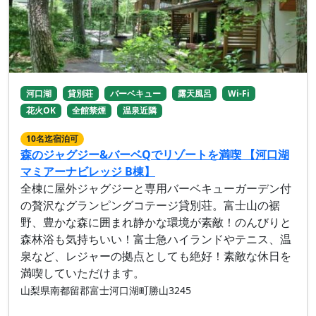
河口湖
貸別荘
バーベキュー
露天風呂
Wi-Fi
花火OK
全館禁煙
温泉近隣
10名迄宿泊可
森のジャグジー&バーベQでリゾートを満喫 【河口湖
マミアーナビレッジ B棟】
全棟に屋外ジャグジーと専用バーベキューガーデン付
の贅沢なグランピングコテージ貸別荘。富士山の裾
野、豊かな森に囲まれ静かな環境が素敵！のんびりと
森林浴も気持ちいい！富士急ハイランドやテニス、温
泉など、レジャーの拠点としても絶好！素敵な休日を
満喫していただけます。
山梨県南都留郡富士河口湖町勝山3245