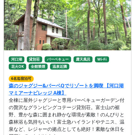
河口湖
貸別荘
バーベキュー
露天風呂
Wi-Fi
花火OK
全館禁煙
温泉近隣
6名迄宿泊可
森のジャグジー&バーベQでリゾートを満喫 【河口湖
マミアーナビレッジ A棟】
全棟に屋外ジャグジーと専用バーベキューガーデン付
の贅沢なグランピングコテージ貸別荘。富士山の裾
野、豊かな森に囲まれ静かな環境が素敵！のんびりと
森林浴も気持ちいい！富士急ハイランドやテニス、温
泉など、レジャーの拠点としても絶好！素敵な休日を