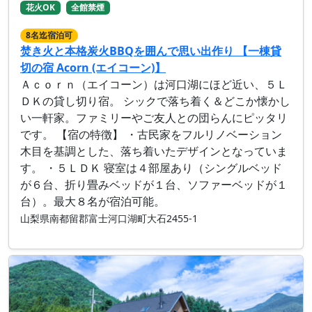
花火OK
全館禁煙
8名迄宿泊可
焚き火と本格炭火BBQを囲んで思い出作り 【一棟貸
切の宿 Acorn (エイコーン)】
Ａｃｏｒｎ（エイコーン）は河口湖にほど近い、５Ｌ
ＤＫの貸し切り宿。 シックで落ち着く＆どこか懐かし
い一軒家。ファミリーやご友人との団らんにピッタリ
です。 【宿の特徴】 ・古民家をフルリノベーション
木目を基調とした、落ち着いたデザインとなっていま
す。 ・５ＬＤＫ 寝室は４部屋あり（シングルベッド
が６台、折り畳みベッドが１台、ソファーベッドが１
台）。最大８名が宿泊可能。
山梨県南都留郡富士河口湖町大石2455-1