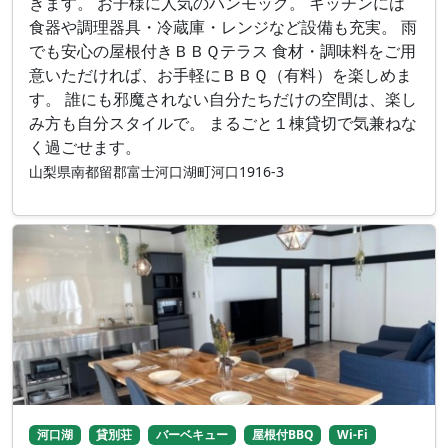
きます。 お子様に人気のハンモック。 キッチンには
食器や調理器具・冷蔵庫・レンジなど設備も充実。 雨
でも安心の屋根付きＢＢＱテラス 食材・調味料をご用
意いただければ、お手軽にＢＢＱ（有料）を楽しめま
す。 誰にも邪魔されない自分たちだけの空間は、楽し
み方も自分スタイルで。 まるごと１棟貸切で気兼ねな
く過ごせます。
山梨県南都留郡富士河口湖町河口1916-3
河口湖
貸別荘
バーベキュー
屋根付BBQ
Wi-Fi