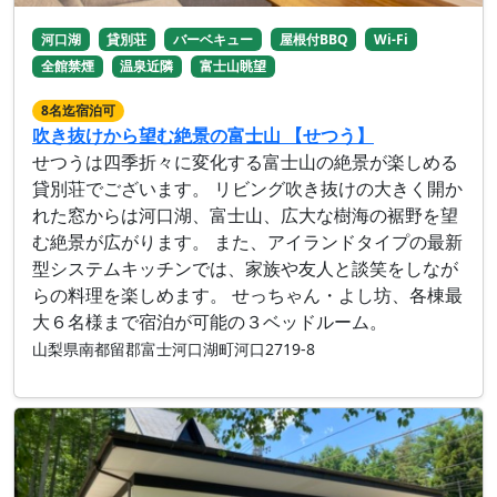
河口湖
貸別荘
バーベキュー
屋根付BBQ
Wi-Fi
全館禁煙
温泉近隣
富士山眺望
8名迄宿泊可
吹き抜けから望む絶景の富士山 【せつう】
せつうは四季折々に変化する富士山の絶景が楽しめる
貸別荘でございます。 リビング吹き抜けの大きく開か
れた窓からは河口湖、富士山、広大な樹海の裾野を望
む絶景が広がります。 また、アイランドタイプの最新
型システムキッチンでは、家族や友人と談笑をしなが
らの料理を楽しめます。 せっちゃん・よし坊、各棟最
大６名様まで宿泊が可能の３ベッドルーム。
山梨県南都留郡富士河口湖町河口2719-8