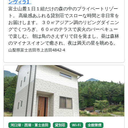
ンヴィラ】
富士山麓１日１組だけの森の中のプライベートリゾー
ト。 高級感あふれる貸別荘でスローな時間と非日常を
お届けします。 ３０㎡アジアン調のリビングダイニン
グでくつろぎ、６０㎡のテラスで炭火のバーベキュー
で楽しむ。 朝は鳥のさえずりで目を覚まし、昼は森林
のマイナスイオンで癒され、夜は満天の星を眺める。
山梨県富士吉田市上吉田4842-4
河口湖・西湖・富士吉田
貸別荘
Wi-Fi
全館禁煙