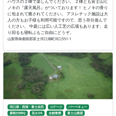
ハウスの２棟で楽しんでください。 ２棟とも富士山ヒ
ノキの『露天風呂』がついております！ ヒノキの香り
に包まれて癒されてください。 アスレチック施設は大
人の方もお子様も利用可能ですので、思う存分遊んで
ください。 中庭には広い人工芝の広場もあります。走
り回るも寝転ぶもご自由にどうぞ。
山梨県南都留郡富士河口湖町河口551-1
河口湖・西湖・富士吉田
コテージ
バーベキュー
屋根付BBQ
花火OK
全館禁煙
富士山眺望