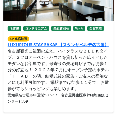
名古屋
コンドミニアム
高級貸別荘
Wi-Fi
全館禁煙
8名迄宿泊可
LUXURIOUS STAY SAKAE 【スタンザベルデ名古屋】
名古屋観光に最適の立地。ハイクラスな２ＬＤＫタイ
プ、２フロアーペントハウスを貸し切った広々とした
モダンなお部屋です。最寄りの矢場町駅までは徒歩１
分の好立地！ ２０２３年７月にオープン予定のホテル
「ＴＩＡＤ」の隣。結婚式後の家族・ご友人の宿泊な
どにも利用可能です。 栄駅までは徒歩１１分で、お散
歩がてらショッピングも楽しめます。
愛知県名古屋市中区栄5-15-17 名古屋再生医療幹細胞免疫セ
ンタービル9