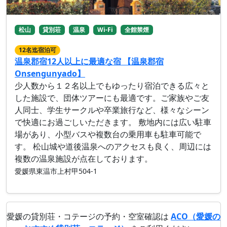
松山
貸別荘
温泉
Wi-Fi
全館禁煙
12名迄宿泊可
温泉郡宿12人以上に最適な宿 【温泉郡宿
Onsengunyado】
少人数から１２名以上でもゆったり宿泊できる広々と
した施設で、団体ツアーにも最適です。ご家族やご友
人同士、学生サークルや卒業旅行など、様々なシーン
で快適にお過ごしいただきます。 敷地内には広い駐車
場があり、小型バスや複数台の乗用車も駐車可能で
す。 松山城や道後温泉へのアクセスも良く、周辺には
複数の温泉施設が点在しております。
愛媛県東温市上村甲504-1
愛媛の貸別荘・コテージの予約・空室確認は
ACO（愛媛の