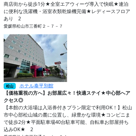
商店街から徒歩1分★全室エアウィーヴ導入で快眠★連泊
に便利な洗濯機・浴室衣類乾燥機完備★レディースフロア
あり 2
愛媛県松山市三番町２－７－７
ホテル泰平別館
松山
【価格重視の方へ】お部屋広々！快適ステイ★中心部へア
クセス◎
【本館の大浴場は入浴券付きプラン限定で利用OK！】松山
市中心部松山城の麓に位置し、緑豊かな環境★コンビニま
で徒歩2分★平面駐車場40台駐車可能、自転車お部屋持ち
込みOK★ 2