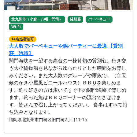
北九州市（小倉・八幡・門司）
貸別荘
バーベキュー
Wi-Fi
14名迄宿泊可
大人数でバーベキューや鍋パーティーに最適 【貸別
荘 汽笛】
関門海峡を一望する高台の一棟貸切の貸別荘。行き交
う大小貨物船を見ながらゆったりとした時間をお楽し
みください。また大人数のグループや家族で、（全天
候のかき小屋風ビニールハウス）ＢＢＱを楽しめま
す。釣り好きの方は歩いてすぐ下の関門海峡で楽しめ
ます。釣った魚はＢＢＱコーナーの流台でさばけま
す、皆さんで召し上がってください。 食事はすべて持
ち込みとなります。
福岡県北九州市門司区旧門司2丁目11-15