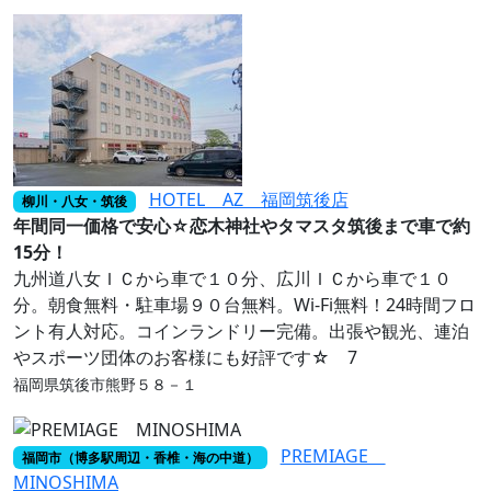
HOTEL AZ 福岡筑後店
柳川・八女・筑後
年間同一価格で安心☆恋木神社やタマスタ筑後まで車で約
15分！
九州道八女ＩＣから車で１０分、広川ＩＣから車で１０
分。朝食無料・駐車場９０台無料。Wi-Fi無料！24時間フロ
ント有人対応。コインランドリー完備。出張や観光、連泊
やスポーツ団体のお客様にも好評です☆ 7
福岡県筑後市熊野５８－１
PREMIAGE
福岡市（博多駅周辺・香椎・海の中道）
MINOSHIMA