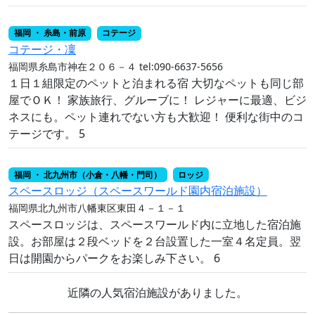
福岡 ・ 糸島・前原
コテージ
コテージ・凜
福岡県糸島市神在２０６－４
tel:090-6637-5656
１日１組限定のペットと泊まれる宿 大切なペットも同じ部
屋でＯＫ！ 家族旅行、グルーブに！ レジャーに最適、ビジ
ネスにも。ペット連れでない方も大歓迎！ 便利な街中のコ
テージです。 5
福岡 ・ 北九州市（小倉・八幡・門司）
ロッジ
スペースロッジ（スペースワールド園内宿泊施設）
福岡県北九州市八幡東区東田４－１－１
スペースロッジは、スペースワールド内に立地した宿泊施
設。お部屋は２段ベッドを２台設置した一室４名定員。翌
日は開園からパークをお楽しみ下さい。 6
近隣の人気宿泊施設がありました。