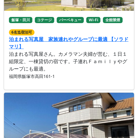
飯塚・田川
コテージ
バーベキュー
Wi-Fi
全館禁煙
6名迄宿泊可
泊まれる写真屋 家族連れやグループに最適 【ソラド
マリ】
泊まれる写真屋さん。カメラマン夫婦が営む、１日１
組限定、一棟貸切の宿です。子連れＦａｍｉｌｙやグ
ループにも最適。
福岡県飯塚市高田161-1