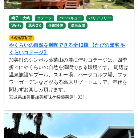
鳴子・大崎
コテージ
バーベキュー
バリアフリー
Wi-Fi
花火OK
全館禁煙
温泉近隣
6名迄宿泊可
やくらいの自然を満喫できる全12棟 【たびの邸宅 や
くらいコテージ】
加美町のシンボル薬莱山の麓に佇むコテージは、四季
折々にやくらいの自然を満喫できる環境です。 周辺は
温泉施設やプール、スキー場、パークゴルフ場、フラ
ワーガーデンなどがある高原リゾートエリア。年代を
問わずお楽しみ頂けます。
宮城県加美郡加美町味ケ袋薬莱原1-331