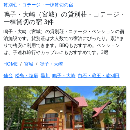
貸別荘・コテージ・一棟貸切の宿
鳴子・大崎（宮城）の貸別荘・コテージ・
一棟貸切の宿 3件
鳴子・大崎（宮城）の貸別荘・コテージ・ペンションの宿
泊施設です。貸別荘は大人数での宿泊にぴったり。素泊ま
りで格安に利用できます。BBQもおすすめ。ペンション
は、子連れ旅行やカップルにもおすすめです。3選
HOME
宮城
鳴子・大崎
仙台
松島・塩竈
黒川
鳴子・大崎
白石・蔵王・遠刈田