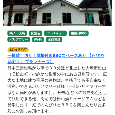
鳴子・大崎
貸別荘
バーベキュー
屋根付BBQ
バリアフリー
Wi-Fi
全館禁煙
5名迄宿泊可
一棟貸し切り！屋根付きBBQスペースあり 【たびの
邸宅 エルプランナーズ】
日本三景松島から車で３０分ほど北上した大崎市松山
（旧松山町）の静かな集落の中にある貸別荘です。 広
大な土地に建つ平屋の建物は、車椅子でも不自由なく
滞在ができるバリアフリー仕様（一部バリアフリーで
はない箇所があります）。 松島などへの観光拠点とし
て利用できる他、周辺では松山酒ミュージアムなどを
見学したり、庭でのんびりとＢＢＱを楽しんだりと多
彩にお楽しみ頂けます。