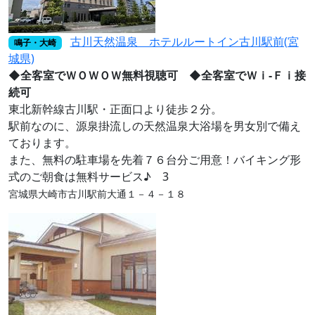
古川天然温泉 ホテルルートイン古川駅前(宮
鳴子・大崎
城県)
◆全客室でＷＯＷＯＷ無料視聴可 ◆全客室でＷｉ-Ｆｉ接
続可
東北新幹線古川駅・正面口より徒歩２分。
駅前なのに、源泉掛流しの天然温泉大浴場を男女別で備え
ております。
また、無料の駐車場を先着７６台分ご用意！バイキング形
式のご朝食は無料サービス♪ 3
宮城県大崎市古川駅前大通１－４－１８