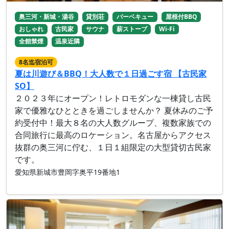
奥三河・新城・湯谷
貸別荘
バーベキュー
屋根付BBQ
おしゃれ
古民家
サウナ
薪ストーブ
Wi-Fi
全館禁煙
温泉近隣
8名迄宿泊可
夏は川遊び＆BBQ！大人数で１日過ごす宿 【古民家
SO】
２０２３年にオープン！レトロモダンな一棟貸し古民
家で優雅なひとときを過ごしませんか？ 夏休みのご予
約受付中！最大８名の大人数グループ、複数家族での
合同旅行に最高のロケーション。名古屋からアクセス
抜群の奥三河に佇む、１日１組限定の大型貸切古民家
です。
愛知県新城市豊岡字奥平19番地1