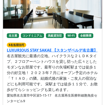
名古屋
コンドミニアム
高級貸別荘
Wi-Fi
全館禁煙
8名迄宿泊可
LUXURIOUS STAY SAKAE 【スタンザベルデ名古屋】
名古屋観光に最適の立地。ハイクラスな２ＬＤＫタイ
プ、２フロアーペントハウスを貸し切った広々とした
モダンなお部屋です。最寄りの矢場町駅までは徒歩１
分の好立地！ ２０２３年７月にオープン予定のホテル
「ＴＩＡＤ」の隣。結婚式後の家族・ご友人の宿泊な
どにも利用可能です。 栄駅までは徒歩１１分で、お散
歩がてらショッピングも楽しめます。
愛知県名古屋市中区栄5-15-17 名古屋再生医療幹細胞免疫セ
ンタービル9