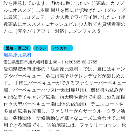
設を用意しています。 静かに過ごしたい（1家族、カップ
ルにオススメ）…本館 周りを気にせず騒ぎたい（グループ
に最適）…ログコテージ 大人数でワイワイ過ごしたい（複
数家族にオススメ）…ナッシュビル 少人数でも貸切希望の
方に（完全バリアフリー対応）…メンフィス 6
愛知 ・ 西三河
ロッジ
バンガロー
旭高原元気村
愛知県豊田市旭八幡町根山68－1
tel:0565-68-2755
愛知県豊田市北部の「旭高原元気村」では、夏にはキャン
プやバーベキュー、冬には雪そりゲレンデなどが楽しめま
す。 手軽にバーベキューができるファミリーバーベキュー
場、バーベキューハウス(一般日帰り用)、機材持ち込みが
可能なデイキャンプ広場、雨天時や野外でも楽しめる屋根
付き大型バーベキュー場(団体の宿泊用)、テニスコートや
多目的広場も完備し、ファミリーからサークル・クラブ活
動、各種団体・研修活動など様々なニーズに合わせてご利
用できる施設です。 宿泊施設には、ファミリーロッジ、松