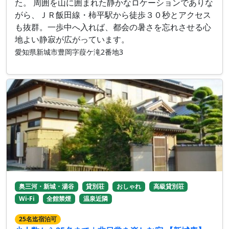
た。 周囲を山に囲まれた静かなロケーションでありな
がら、ＪＲ飯田線・柿平駅から徒歩３０秒とアクセス
も抜群。一歩中へ入れば、都会の暑さを忘れさせる心
地よい静寂が広がっています。
愛知県新城市豊岡字葭ケ滝2番地3
奥三河・新城・湯谷
貸別荘
おしゃれ
高級貸別荘
Wi-Fi
全館禁煙
温泉近隣
25名迄宿泊可