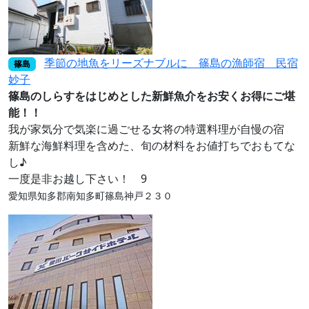
季節の地魚をリーズナブルに 篠島の漁師宿 民宿
篠島
妙子
篠島のしらすをはじめとした新鮮魚介をお安くお得にご堪
能！！
我が家気分で気楽に過ごせる女将の特選料理が自慢の宿
新鮮な海鮮料理を含めた、旬の材料をお値打ちでおもてな
し♪
一度是非お越し下さい！ 9
愛知県知多郡南知多町篠島神戸２３０