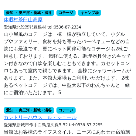
愛知 ・ 奥三河・新城・湯谷
コテージ
キャンプ場
休暇村茶臼山高原
愛知県北設楽郡豊根村
tel:0536-87-2334
山小屋風のコテージは一棟一棟が独立していて、小グルー
プやファミリー、食材を持ち寄ったバーベキューなどの自
炊にも最適です。更にペット同伴可能なコテージも2棟ご
用意しております。 気軽に使える、調理器具付きのキッチ
ン付きなので自炊を楽しむこともできます。カセットコン
ロもあって室内で鍋もできます。 全棟にシャワールームが
あります。また、本館大浴場もご利用いただけます。 2棟
あるペットコテージでは、中型犬以下のわんちゃんと一緒
にご宿泊いただけます。 5
愛知 ・ 奥三河・新城・湯谷
コテージ
カントリーハウス ル・シュール
愛知県新城市作手白鳥鬼久保5-52
tel:0536-37-2285
当館はお客様のライフスタイル、ニーズにあわせた宿泊施