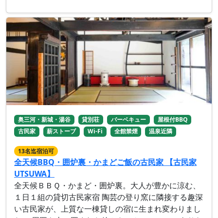
奥三河・新城・湯谷
貸別荘
バーベキュー
屋根付BBQ
古民家
薪ストーブ
Wi-Fi
全館禁煙
温泉近隣
13名迄宿泊可
全天候BBQ・囲炉裏・かまどご飯の古民家 【古民家
UTSUWA】
全天候ＢＢＱ・かまど・囲炉裏。大人が豊かに涼む、
１日１組の貸切古民家宿 陶芸の登り窯に隣接する趣深
い古民家が、上質な一棟貸しの宿に生まれ変わりまし