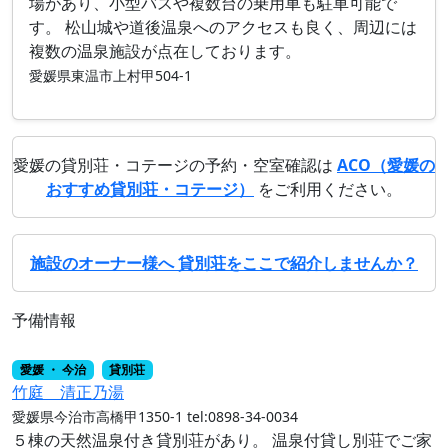
場があり、小型バスや複数台の乗用車も駐車可能で
す。 松山城や道後温泉へのアクセスも良く、周辺には
複数の温泉施設が点在しております。
愛媛県東温市上村甲504-1
愛媛の貸別荘・コテージの予約・空室確認は
ACO（愛媛の
おすすめ貸別荘・コテージ）
をご利用ください。
施設のオーナー様へ 貸別荘をここで紹介しませんか？
予備情報
愛媛 ・ 今治
貸別荘
竹庭 清正乃湯
愛媛県今治市高橋甲1350-1
tel:0898-34-0034
５棟の天然温泉付き貸別荘があり。 温泉付貸し別荘でご家