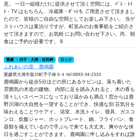
意。 一日一組様だけに提供させて頂く空間には、ﾊﾞｽ・ﾄｲ
ﾚ・TV はもちろん、冷蔵庫・ﾎﾟｯﾄも ご用意させて頂きまし
たので、皆様のご自由な空間としてお楽しみ下さい。 当ゲ
ストハウスは素泊りですが、町並みのお食事処をご紹介さ
せて頂きますので、お気軽 にお問い合わせ下さい。尚、朝
食はご予約が必要です。 8
愛媛 ・ 内子・大洲・佐田岬
ロッジ
ふれあいの里 鹿鳴園
愛媛県大洲市肱川町予子林９４
tel:0893-34-2333
鹿鳴園から徒歩5分ほどの所にあるケビンは、落ち着いた
雰囲気の木造の建物。 内部に足を踏み入れると、木の香も
清々しいスペースになっており温かみも満点！窓からは鹿
野川湖の大自然を一望することができ、快適な別 荘気分を
味わえることウケアイ。 浴室、水洗トイレ、寝具、ガスコ
ンロ、炊飯ジャー、ホットプレート、鍋、フライパン、食
器類を備えているので手ぶらで来ても大丈夫。爽やかな休
日を過ごすことができます。 鹿鳴園に申し込みをすれば誰