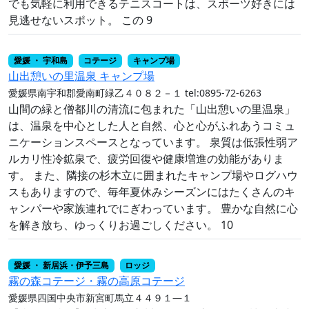
でも気軽に利用できるテニスコートは、スポーツ好きには
見逃せないスポット。 この 9
愛媛 ・ 宇和島
コテージ
キャンプ場
山出憩いの里温泉 キャンプ場
愛媛県南宇和郡愛南町緑乙４０８２－１
tel:0895-72-6263
山間の緑と僧都川の清流に包まれた「山出憩いの里温泉」
は、温泉を中心とした人と自然、心と心がふれあうコミュ
ニケーションスペースとなっています。 泉質は低張性弱ア
ルカリ性冷鉱泉で、疲労回復や健康増進の効能がありま
す。 また、隣接の杉木立に囲まれたキャンプ場やログハウ
スもありますので、毎年夏休みシーズンにはたくさんのキ
ャンパーや家族連れでにぎわっています。 豊かな自然に心
を解き放ち、ゆっくりお過ごしください。 10
愛媛 ・ 新居浜・伊予三島
ロッジ
霧の森コテージ・霧の高原コテージ
愛媛県四国中央市新宮町馬立４４９１―１