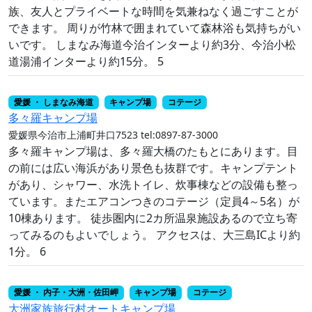
族、友人とプライベートな時間を気兼ねなく過ごすことが
できます。 周りが竹林で囲まれていて森林浴も気持ちがい
いです。 しまなみ海道今治インターより約3分、今治小松
道湯浦インターより約15分。 5
愛媛 ・ しまなみ海道
キャンプ場
コテージ
多々羅キャンプ場
愛媛県今治市上浦町井口7523
tel:0897-87-3000
多々羅キャンプ場は、多々羅大橋のたもとにあります。目
の前には広い海浜があり景色も抜群です。キャンプテント
があり、シャワー、水洗トイレ、炊事棟などの設備も整っ
ています。またエアコンつきのコテージ（定員4～5名）が
10棟あります。 徒歩圏内に2カ所温泉施設あるので立ち寄
ってみるのもよいでしょう。 アクセスは、大三島ICより約
1分。 6
愛媛 ・ 内子・大洲・佐田岬
キャンプ場
コテージ
大洲家族旅行村オートキャンプ場