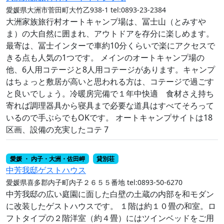
愛媛県大洲市菅田町大竹乙938-1
tel:0893-23-2384
大洲家族旅行村オートキャンプ場は、冨士山（とみすや
ま）の大自然に囲まれ、アウトドアを存分に楽しめます。
最寄は、冨士インターで車約10分くらいで楽にアクセスで
きる点も人気の1つです。 メインのオートキャンプ場の
他、6人用コテージと8人用コテージがあります。キャンプ
はちょっと敷居が高いと思われる方は、コテージで過ごす
と良いでしょう。冷暖房完備で１年中快適 食材さえ持ち
寄れば調理器具から寝具まで必要な道具はすべてそろって
いるので手ぶらでもOKです。 オートキャンプサイトは18
区画、設備の充実したコテ 7
愛媛 ・ 内子・大洲・佐田岬
貸別荘
中芳我邸ゲストハウス
愛媛県喜多郡内子町内子２６５５番地
tel:0893-50-6270
中芳我邸の広い庭園に面した白壁の土蔵の内部を和モダン
に改装したゲストハウスです。 １階は約１０畳の和室。ロ
フトタイプの２階洋室（約４畳）にはツインベッドをご用