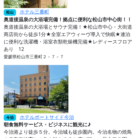
ホテル三番町
松山
奥道後温泉の大浴場完備！拠点に便利な松山市中心街！！
奥道後温泉の大浴場とサウナ完備！★松山市中心・大街道
商店街から徒歩1分★全室エアウィーヴ導入で快眠★連泊
に便利な洗濯機・浴室衣類乾燥機完備★レディースフロア
あり 12
愛媛県松山市三番町２－７－７
ホテルポートサイド今治
今治
朝食無料サービス・ビジネスに観光に♪
今治港より徒歩５分。今治城も徒歩圏内。今治名物の焼鳥