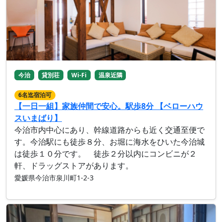
今治
貸別荘
Wi-Fi
温泉近隣
6名迄宿泊可
【一日一組】家族仲間で安心。駅歩8分 【ベローハウ
スいまばり】
今治市内中心にあり、幹線道路からも近く交通至便で
す。今治駅にも徒歩８分、お堀に海水をひいた今治城
は徒歩１０分です。 徒歩２分以内にコンビニが２
軒、ドラッグストアがあります。
愛媛県今治市泉川町1-2-3