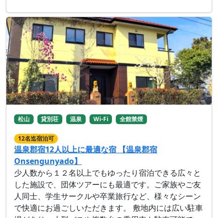
松山
貸別荘
温泉
Wi-Fi
全館禁煙
12名迄宿泊可
温泉郡宿12人以上に最適な宿 【温泉郡宿
Onsengunyado】
少人数から１２名以上でもゆったり宿泊できる広々と
した施設で、団体ツアーにも最適です。ご家族やご友
人同士、学生サークルや卒業旅行など、様々なシーン
で快適にお過ごしいただきます。 敷地内には広い駐車