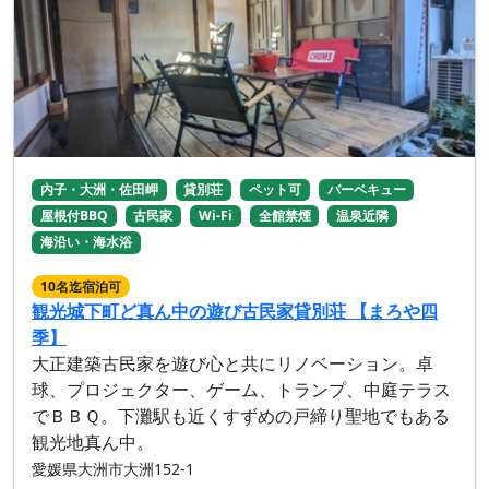
内子・大洲・佐田岬
貸別荘
ペット可
バーベキュー
屋根付BBQ
古民家
Wi-Fi
全館禁煙
温泉近隣
海沿い・海水浴
10名迄宿泊可
観光城下町ど真ん中の遊び古民家貸別荘 【まろや四
季】
大正建築古民家を遊び心と共にリノベーション。卓
球、プロジェクター、ゲーム、トランプ、中庭テラス
でＢＢＱ。下灘駅も近くすずめの戸締り聖地でもある
観光地真ん中。
愛媛県大洲市大洲152-1