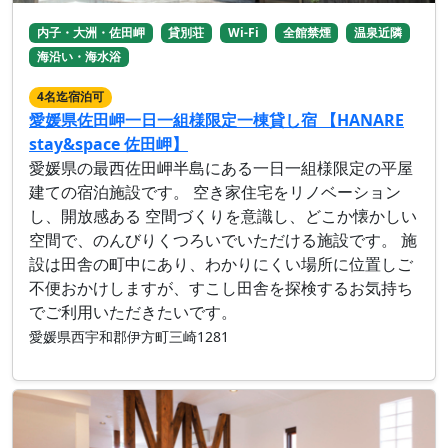
内子・大洲・佐田岬
貸別荘
Wi-Fi
全館禁煙
温泉近隣
海沿い・海水浴
4名迄宿泊可
愛媛県佐田岬一日一組様限定一棟貸し宿 【HANARE
stay&space 佐田岬】
愛媛県の最西佐田岬半島にある一日一組様限定の平屋
建ての宿泊施設です。 空き家住宅をリノベーション
し、開放感ある 空間づくりを意識し、どこか懐かしい
空間で、のんびりくつろいでいただける施設です。 施
設は田舎の町中にあり、わかりにくい場所に位置しご
不便おかけしますが、すこし田舎を探検するお気持ち
でご利用いただきたいです。
愛媛県西宇和郡伊方町三崎1281