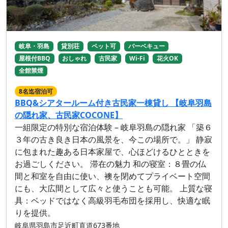
岐阜・羽島
貸別荘
ペット可
バーベキュー
屋根付BBQ
おしゃれ
古民家
Wi-Fi
花火OK
全館禁煙
8名迄宿泊可
BBQ&シアタールーム付き古民家一棟貸し 【岐阜羽島
の隠れ家、古民家COCONE】
一組限定の特別な宿泊体験 – 岐阜羽島の隠れ家 「築６
３年の古き良き日本の風景を、今この場所で。」 静寂
に包まれた趣ある日本家屋で、心ほどけるひとときを
お過ごしください。 滞在の魅力 和の寝室：８畳の仏
間と和室を自由に使い、襖を閉めてプライベート空間
にも、大広間として広々と使うことも可能。 上質な寝
具：ベッドではなく高級羽毛布団を採用し、快適な眠
りを提供。
岐阜県羽島市足近町直道673番地