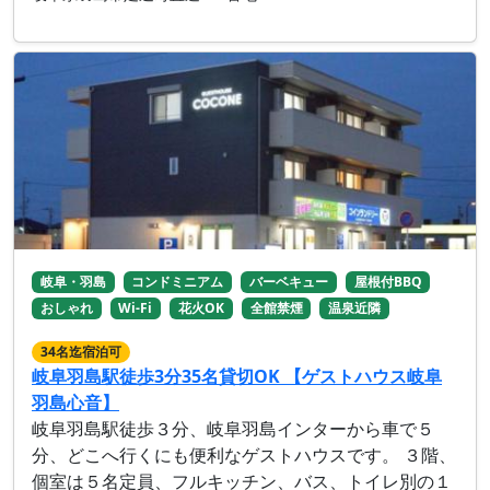
岐阜・羽島
コンドミニアム
バーベキュー
屋根付BBQ
おしゃれ
Wi-Fi
花火OK
全館禁煙
温泉近隣
34名迄宿泊可
岐阜羽島駅徒歩3分35名貸切OK 【ゲストハウス岐阜
羽島心音】
岐阜羽島駅徒歩３分、岐阜羽島インターから車で５
分、どこへ行くにも便利なゲストハウスです。 ３階、
個室は５名定員、フルキッチン、バス、トイレ別の１