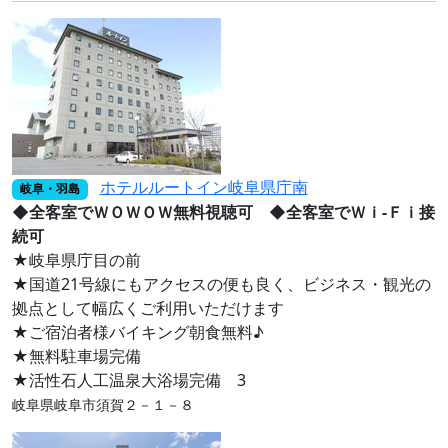
ホテルルートイン岐阜県庁南
岐阜・羽島
◆全客室でＷＯＷＯＷ無料視聴可 ◆全客室でＷｉ-Ｆｉ接
続可
★岐阜県庁目の前
★国道21号線にもアクセスの便も良く、ビジネス・観光の
拠点として幅広くご利用いただけます
★ご宿泊者様バイキング朝食無料♪
★無料駐車場完備
★活性石人工温泉大浴場完備 3
岐阜県岐阜市須賀２－１－８