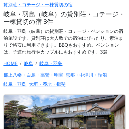
貸別荘・コテージ・一棟貸切の宿
岐阜・羽島（岐阜）の貸別荘・コテージ・
一棟貸切の宿 3件
岐阜・羽島（岐阜）の貸別荘・コテージ・ペンションの宿
泊施設です。貸別荘は大人数での宿泊にぴったり。素泊ま
りで格安に利用できます。BBQもおすすめ。ペンション
は、子連れ旅行やカップルにもおすすめです。3選
HOME
岐阜
岐阜・羽島
郡上八幡・白鳥・高鷲・明宝
恵那・中津川・瑞浪
岐阜・羽島
大垣・養老・揖斐