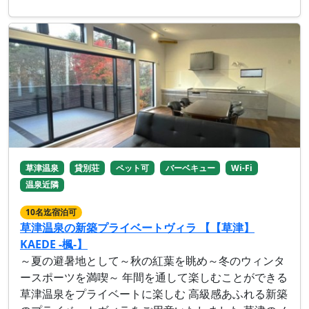
草津温泉
貸別荘
ペット可
バーベキュー
Wi-Fi
温泉近隣
10名迄宿泊可
草津温泉の新築プライベートヴィラ 【【草津】
KAEDE -楓-】
～夏の避暑地として～秋の紅葉を眺め～冬のウィンタ
ースポーツを満喫～ 年間を通して楽しむことができる
草津温泉をプライベートに楽しむ 高級感あふれる新築