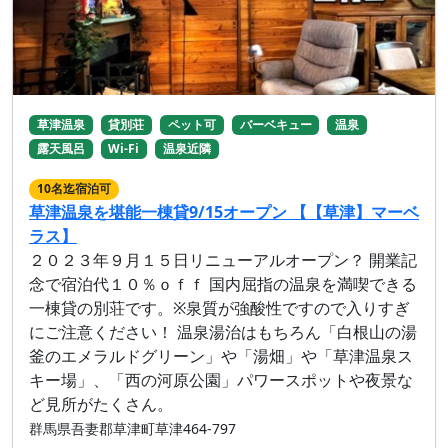
草津温泉
貸別荘
ペット可
バーベキュー
温泉
露天風呂
Wi-Fi
温泉近隣
10名迄宿泊可
草津温泉を堪能一棟貸9/15オープン 【【草津】マーベ
ラス】
２０２３年９月１５日リニューアルオープン？ 開業記
念で宿泊代１０％ｏｆｆ 国内屈指の温泉を満喫できる
一棟貸の別荘です。※泉質が強酸性ですので入りすぎ
にご注意ください！ 温泉湯治はもちろん「白根山の湯
釜のエメラルドグリーン」や「湯畑」や「草津温泉ス
キー場」、「西の河原公園」パワースポットや夜景な
ど見所がたくさん。
群馬県吾妻郡草津町草津464-797