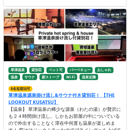
草津温泉
貸別荘
ペット可
バーベキュー
おしゃれ
温泉
サウナ
薪ストーブ
Wi-Fi
温泉近隣
8名迄宿泊可
草津温泉源泉掛け流し&サウナ付き貸別荘！ 【THE
LOOKOUT KUSATSU】
【温泉】 草津温泉の稀少な源泉（わたの湯）が贅沢に
も２４時間掛け流し。しかもお部屋の中についている
ので外出することなく滞在中何度も温泉が楽しめま
す！ 窓はマジックミラーなのでブラインダーを上げて