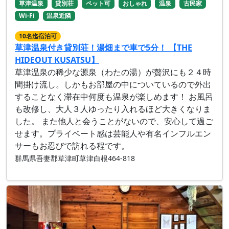
草津温泉
貸別荘
ペット可
おしゃれ
温泉
古民家
Wi-Fi
温泉近隣
10名迄宿泊可
草津温泉付き貸別荘！湯畑まで車で5分！ 【THE
HIDEOUT KUSATSU】
草津温泉の稀少な源泉（わたの湯）が贅沢にも２４時
間掛け流し。しかもお部屋の中についているので外出
することなく滞在中何度も温泉が楽しめます！ お風呂
も改修し、大人３人ゆったり入れるほど大きくなりま
した。 また他人と会うことがないので、安心して過ご
せます。プライベート感は芸能人や有名インフルエン
サーもお忍びで訪れる程です。
群馬県吾妻郡草津町草津白根464-818