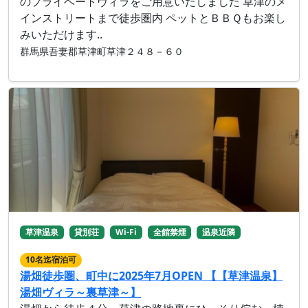
のプライベートヴィラをご用意いたしました 草津のメ
インストリートまで徒歩圏内 ペットとＢＢＱもお楽し
みいただけます..
群馬県吾妻郡草津町草津２４８－６０
草津温泉
貸別荘
Wi-Fi
全館禁煙
温泉近隣
10名迄宿泊可
湯畑徒歩圏、町中に2025年7月OPEN 【【草津温泉】
湯畑ヴィラ～裏草津～】