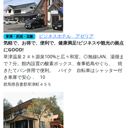
ビジネスホテル アゼリア
草津・尻焼・花敷
気軽で、お得で、便利で、健康満足!ビジネスや観光の拠点
にGOOD!
草津温泉２４ｈ源泉100%と広々和室。◎無線LAN、湯畑ま
で７分。館内設置の酸素ボックス、食事処鳥やぐら、 焼
きたてパン併用で便利。 バイク 自転車はシャッター付
き車庫で安心． 10
群馬県吾妻郡草津町４５５