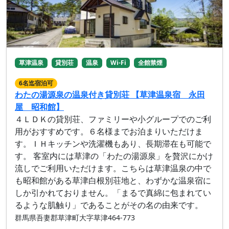
草津温泉
貸別荘
温泉
Wi-Fi
全館禁煙
6名迄宿泊可
わたの湯源泉の温泉付き貸別荘 【草津温泉宿 永田
屋 昭和館】
４ＬＤＫの貸別荘、ファミリーや小グループでのご利
用がおすすめです。６名様までお泊まりいただけま
す。ＩＨキッチンや洗濯機もあり、長期滞在も可能で
す。 客室内には草津の「わたの湯源泉」を贅沢にかけ
流しでご利用いただけます。こちらは草津温泉の中で
も昭和館がある草津白根別荘地と、わずかな温泉宿に
しか引かれておりません。「まるで真綿に包まれてい
るような肌触り」であることがその名の由来です。
群馬県吾妻郡草津町大字草津464-773