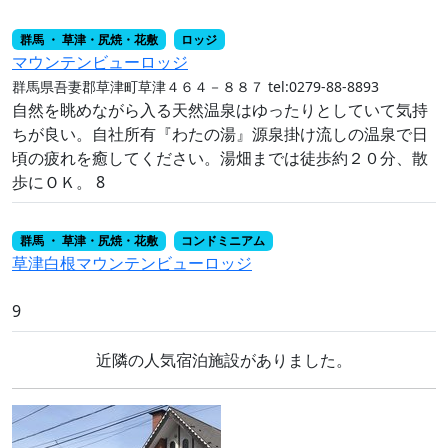
群馬 ・ 草津・尻焼・花敷
ロッジ
マウンテンビューロッジ
群馬県吾妻郡草津町草津４６４－８８７
tel:0279-88-8893
自然を眺めながら入る天然温泉はゆったりとしていて気持
ちが良い。自社所有『わたの湯』源泉掛け流しの温泉で日
頃の疲れを癒してください。湯畑までは徒歩約２０分、散
歩にＯＫ。 8
群馬 ・ 草津・尻焼・花敷
コンドミニアム
草津白根マウンテンビューロッジ
9
近隣の人気宿泊施設がありました。