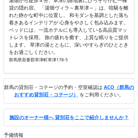
湯畑から徒歩４分、草津の路地裏にひっそり佇む一棟
貸の隠れ宿。 「湯畑ヴィラ～裏草津～」は、喧騒を離
れた静かな町中に位置し、 和モダンを基調とした落ち
着きあるインテリアが 心身をやさしく包み込みます。
ベッドには、一流ホテルにも導入している高品質マッ
トレスを採用。 旅の疲れを癒す、上質な眠りをご提供
します。 草津の湯とともに、深いやすらぎのひととき
をお過ごしください。
群馬県吾妻郡草津町草津178-5
群馬の貸別荘・コテージの予約・空室確認は
ACO（群馬の
おすすめ貸別荘・コテージ）
をご利用ください。
施設のオーナー様へ 貸別荘をここで紹介しませんか？
予備情報