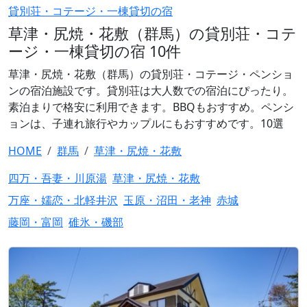
貸別荘・コテージ・一棟貸切の宿
草津・尻焼・花敷（群馬）の貸別荘・コテ
ージ・一棟貸切の宿 10件
草津・尻焼・花敷（群馬）の貸別荘・コテージ・ペンショ
ンの宿泊施設です。貸別荘は大人数での宿泊にぴったり。
素泊まりで格安に利用できます。BBQもおすすめ。ペンシ
ョンは、子連れ旅行やカップルにもおすすめです。10選
HOME
群馬
草津・尻焼・花敷
四万・吾妻・川原湯
草津・尻焼・花敷
万座・嬬恋・北軽井沢
玉原・沼田・老神
赤城
藤岡・富岡
碓氷・磯部