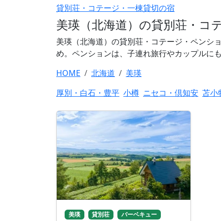
貸別荘・コテージ・一棟貸切の宿
美瑛（北海道）の貸別荘・コテ
美瑛（北海道）の貸別荘・コテージ・ペンショ
め。ペンションは、子連れ旅行やカップルにも
HOME
北海道
美瑛
厚別・白石・豊平
小樽
ニセコ・倶知安
苫小
美瑛
貸別荘
バーベキュー