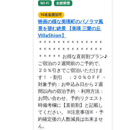
Wi-Fi
全館禁煙
10名迄宿泊可
映画の様な美瑛町のパノラマ風
景を望む絶景 【美瑛 三愛の丘
VillaShion】
＊＊＊＊＊＊＊＊＊＊＊＊＊＊
＊＊＊＊＊＊＊＊＊＊＊＊＊＊
＊＊＊＊＊ お得な直前割プラン♪
ご宿泊の２週間前のご予約で、
２０％引きでご宿泊いただけま
す！ ・割引 ：２０％ＯＦＦ ・
対象予約：お申込み日から２週
間以内の宿泊予約 ・利用方法：
お問い合わせ、予約リクエスト
時備考欄に【直前割】と記載し
てください。 ※注意事項※ ・予
約確定後の人数減員は出来ませ
ん。