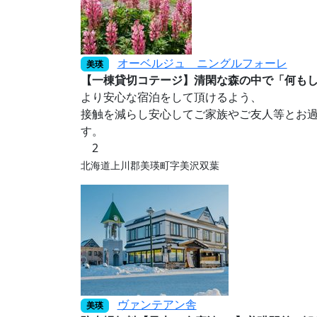
オーベルジュ ニングルフォーレ
美瑛
【一棟貸切コテージ】清閑な森の中で「何も
より安心な宿泊をして頂けるよう、
接触を減らし安心してご家族やご友人等とお過
す。
2
北海道上川郡美瑛町字美沢双葉
ヴァンテアン舎
美瑛