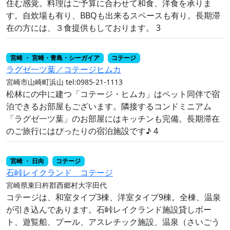
住む感覚。料理はご予算に合わせて和食、洋食を承りま
す。自炊場も有り、BBQも出来るスペースも有り。長期滞
在の方には、３食提供もしております。 3
宮崎 ・ 宮崎・青島・シーガイア
コテージ
ラグゼ一ツ葉／コテージヒムカ
宮崎市山崎町浜山
tel:0985-21-1113
松林にの中に建つ「コテージ・ヒムカ」はペット同伴で宿
泊できるお部屋もございます。隣接するコンドミニアム
「ラグゼ一ツ葉」のお部屋にはキッチンも完備。長期滞在
のご旅行にはぴったりの宿泊施設です♪ 4
宮崎 ・ 日向
コテージ
石峠レイクランド コテージ
宮崎県東臼杵郡西郷村大字田代
コテージは、和室タイプ3棟、洋室タイプ9棟。全棟、温泉
が引き込んであります。石峠レイクランド施設貸しボー
ト、遊覧船、プール、アスレチック施設、温泉（さいごう