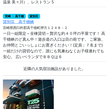
温泉 美々川）、レストラン 5
宮崎 ・ 高千穂
貸別荘
貸別荘 高千穂峡
宮崎県西臼杵郡高千穂町押方１２４８－２
一日一組限定～全棟貸切～贅沢な約４０坪の平屋です！ 高
千穂峡のど真ん中！遊歩道の入口は目の前です。 ご家族、
お仲間とごいっしょにお寛ぎください！(定員；７名まで)
一組だけの貸切なので、誰にも気兼ねなくお子様連れでも
安心。 広いベランダでＢＢＱは 6
近隣の人気宿泊施設がありました。