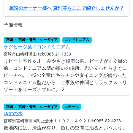
施設のオーナー様へ 貸別荘をここで紹介しませんか？
予備情報
宮崎 ・ 宮崎・青島・シーガイア
コンドミニアム
ラグゼ一ツ葉／コンドミニアム
宮崎市山崎町浜山
tel:0985-21-1333
リピート率Ｎｏ.1！ みやざき臨海公園、ビーチがすぐ目の
前、コンドミニアム型の憩いの場所。思い立ったらすぐに
ビーチへ。 142の全室にキッチンやダイニングが備わった
コンドミニアム型だから、ご家族や仲間とリラックス・リ
ゾートをリーズナブルに。 2
宮崎 ・ 宮崎・青島・シーガイア
コテージ
ゆすの木
宮崎県宮崎市高岡町上倉永１１０２―４９２
tel:0985-82-4223
敷地内には、清流が有り、癒しの空間に泊るというより、