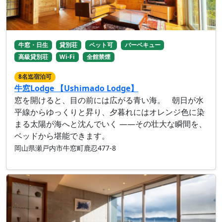
牛窓・日生
貸別荘
ペット可
バーベキュー
高級貸別荘
Wi-Fi
全館禁煙
8名迄宿泊可
牛窓Lodge 【Ushimado Lodge】
窓を開けると、目の前には広がる青い海。 朝日が水
平線からゆっくりと昇り、夕暮れにはオレンジ色に染
まる太陽が海へと沈んでいく ——その壮大な瞬間を、
ベッドから堪能できます。
岡山県瀬戸内市牛窓町鹿忍477-8