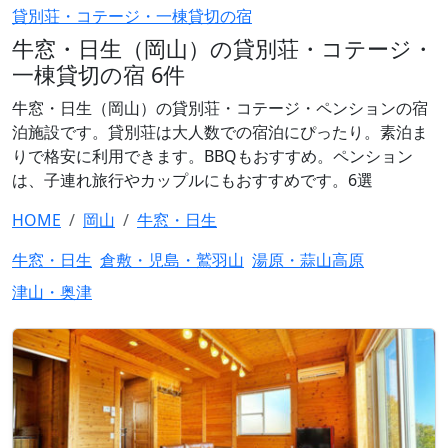
貸別荘・コテージ・一棟貸切の宿
牛窓・日生（岡山）の貸別荘・コテージ・
一棟貸切の宿 6件
牛窓・日生（岡山）の貸別荘・コテージ・ペンションの宿
泊施設です。貸別荘は大人数での宿泊にぴったり。素泊ま
りで格安に利用できます。BBQもおすすめ。ペンション
は、子連れ旅行やカップルにもおすすめです。6選
HOME
岡山
牛窓・日生
牛窓・日生
倉敷・児島・鷲羽山
湯原・蒜山高原
津山・奥津