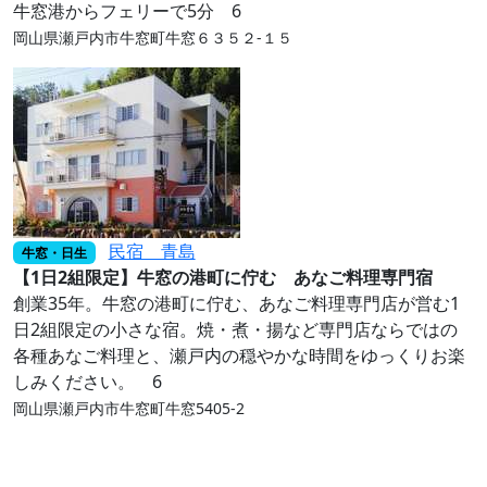
牛窓港からフェリーで5分 6
岡山県瀬戸内市牛窓町牛窓６３５２‐１５
民宿 青島
牛窓・日生
【1日2組限定】牛窓の港町に佇む あなご料理専門宿
創業35年。牛窓の港町に佇む、あなご料理専門店が営む1
日2組限定の小さな宿。焼・煮・揚など専門店ならではの
各種あなご料理と、瀬戸内の穏やかな時間をゆっくりお楽
しみください。 6
岡山県瀬戸内市牛窓町牛窓5405-2