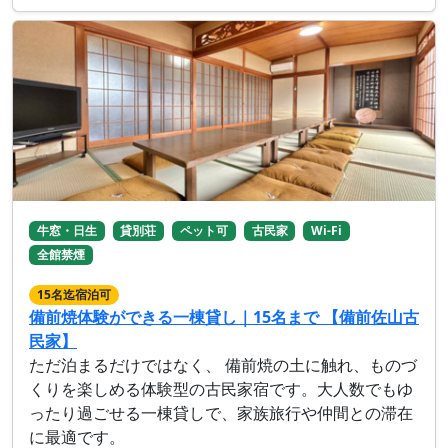
牛窓・日生
貸別荘
ペット可
古民家
Wi-Fi
全館禁煙
15名迄宿泊可
備前焼体験ができる一棟貸し｜15名まで 【備前佐山古
民家】
ただ泊まるだけではなく、 備前焼の土に触れ、ものづ
くりを楽しめる体験型の古民家宿です。大人数でもゆ
ったり過ごせる一棟貸しで、家族旅行や仲間との滞在
に最適です。