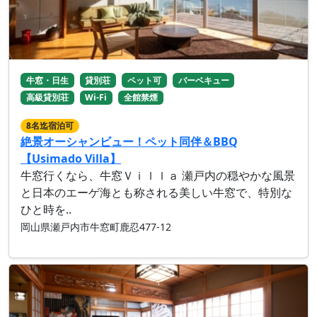
牛窓・日生
貸別荘
ペット可
バーベキュー
高級貸別荘
Wi-Fi
全館禁煙
8名迄宿泊可
絶景オーシャンビュー！ペット同伴＆BBQ
【Usimado Villa】
牛窓行くなら、牛窓Ｖｉｌｌａ 瀬戸内の穏やかな風景
と日本のエーゲ海とも称される美しい牛窓で、特別な
ひと時を..
岡山県瀬戸内市牛窓町鹿忍477-12