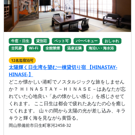
牛窓・日生
貸別荘
ペット可
バーベキュー
おしゃれ
古民家
Wi-Fi
全館禁煙
温泉近隣
海沿い・海水浴
12名迄宿泊可
太陽輝く日生湾を望む一棟貸切り宿 【HINASTAY-
HINASE-】
どこか懐かしい港町でノスタルジックな旅をしません
か？ ＨＩＮＡＳＴＡＹ－ＨＩＮＡＳＥ－はあなたが忘
れていた心地良い「あの懐かしい感じ」を感じさせて
くれます。 ここ日生は都会で疲れたあなたの心を癒し
てくれます。 山々の間から太陽の光が差し込み、キラ
キラと輝く海を見ながら黄昏る。
岡山県備前市日生町寒河2458-32