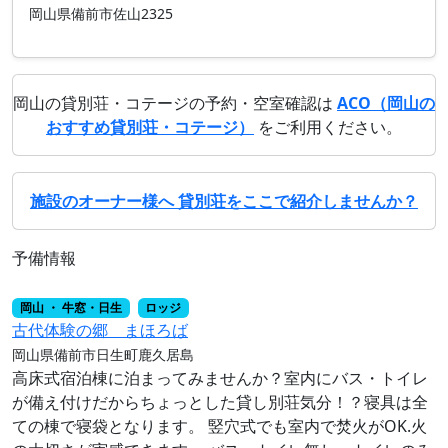
岡山県備前市佐山2325
岡山の貸別荘・コテージの予約・空室確認は
ACO（岡山の
おすすめ貸別荘・コテージ）
をご利用ください。
施設のオーナー様へ 貸別荘をここで紹介しませんか？
予備情報
岡山 ・ 牛窓・日生
ロッジ
古代体験の郷 まほろば
岡山県備前市日生町鹿久居島
高床式宿泊棟に泊まってみませんか？室内にバス・トイレ
が備え付けだからちょっとした貸し別荘気分！？寝具は全
ての棟で寝袋となります。 竪穴式でも室内で焚火がOK.火