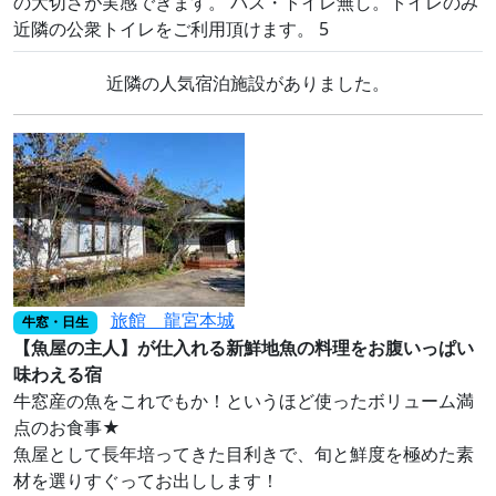
の大切さが実感できます。 バス・トイレ無し。トイレのみ
近隣の公衆トイレをご利用頂けます。 5
近隣の人気宿泊施設がありました。
旅館 龍宮本城
牛窓・日生
【魚屋の主人】が仕入れる新鮮地魚の料理をお腹いっぱい
味わえる宿
牛窓産の魚をこれでもか！というほど使ったボリューム満
点のお食事★
魚屋として長年培ってきた目利きで、旬と鮮度を極めた素
材を選りすぐってお出しします！