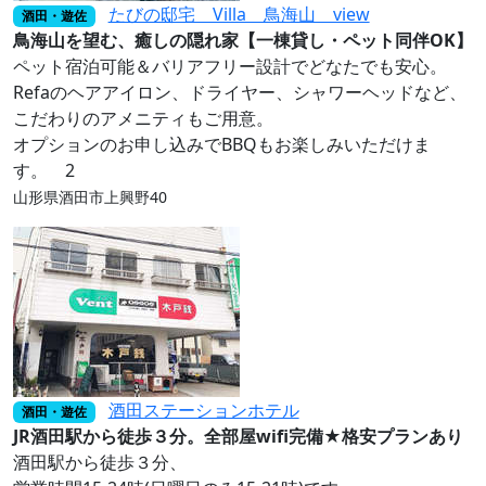
たびの邸宅 Villa 鳥海山 view
酒田・遊佐
鳥海山を望む、癒しの隠れ家【一棟貸し・ペット同伴OK】
ペット宿泊可能＆バリアフリー設計でどなたでも安心。
Refaのヘアアイロン、ドライヤー、シャワーヘッドなど、
こだわりのアメニティもご用意。
オプションのお申し込みでBBQもお楽しみいただけま
す。 2
山形県酒田市上興野40
酒田ステーションホテル
酒田・遊佐
JR酒田駅から徒歩３分。全部屋wifi完備★格安プランあり
酒田駅から徒歩３分、