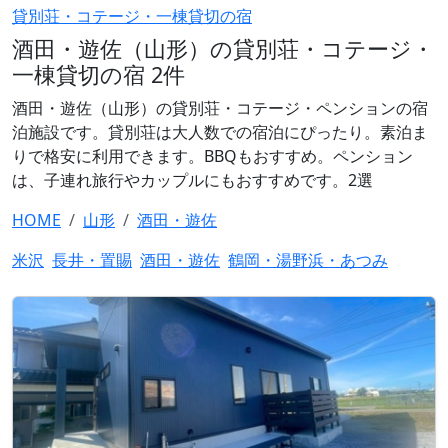
貸別荘・コテージ・一棟貸切の宿
酒田・遊佐（山形）の貸別荘・コテージ・
一棟貸切の宿 2件
酒田・遊佐（山形）の貸別荘・コテージ・ペンションの宿
泊施設です。貸別荘は大人数での宿泊にぴったり。素泊ま
りで格安に利用できます。BBQもおすすめ。ペンション
は、子連れ旅行やカップルにもおすすめです。2選
HOME
山形
酒田・遊佐
米沢
長井・置賜
酒田・遊佐
鶴岡・湯野浜・あつみ