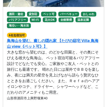
酒田・遊佐
貸別荘
ペット可
バーベキュー
おしゃれ
バリアフリー
Wi-Fi
花火OK
全館禁煙
温泉近隣
海沿い・海水浴
6名迄宿泊可
鳥海山を望む、癒しの隠れ家 【たびの邸宅 Villa 鳥海
山 view《ペット可》】
大きな窓から望むのは、のどかな田園と、その奥にそ
びえる雄大な鳥海山。 ペット宿泊可能＆バリアフリー
設計でどなたでも安心。ご家族やご友人・ペットとの
旅行にも最適です。 晴れた日には屋外でＢＢＱを楽し
み、夜には満天の星空を見上げながら語らう贅沢なひ
とときをお過ごしください。 また、Ｒｅｆａのヘアア
イロンやコテ、ドライヤー、シャワーヘッドなど、こ
だわりのアメニティもご用意。
山形県酒田市上興野堰東40