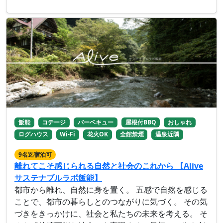
飯能
コテージ
バーベキュー
屋根付BBQ
おしゃれ
ログハウス
Wi-Fi
花火OK
全館禁煙
温泉近隣
9名迄宿泊可
離れてこそ感じられる自然と社会のこれから 【Alive
サステナブルラボ飯能】
都市から離れ、自然に身を置く。 五感で自然を感じる
ことで、都市の暮らしとのつながりに気づく。 その気
づきをきっかけに、社会と私たちの未来を考える。 そ