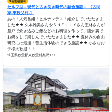
9名迄宿泊可
セルフ型～現代と古き良き時代の融合施設～ 【古民
家-東秩父村-】
あの！人気番組！ヒルナンデス！紹介していただきま
した★★ 久本雅美さんやＳＨＥＬＬＹさん王林さんが
釜戸で炊き込みご飯などのお料理を作って、囲炉裏で
お鍋をして楽しんでいただきました★★ 夏休みの自由
研究には最適！昔生活体験のできる施設★★ 小さなお
子様大歓迎！！..
埼玉県秩父郡東秩父村奥沢137