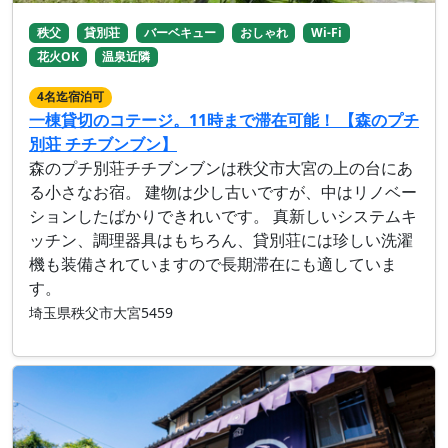
秩父
貸別荘
バーベキュー
おしゃれ
Wi-Fi
花火OK
温泉近隣
4名迄宿泊可
一棟貸切のコテージ。11時まで滞在可能！ 【森のプチ
別荘 チチブンブン】
森のプチ別荘チチブンブンは秩父市大宮の上の台にあ
る小さなお宿。 建物は少し古いですが、中はリノベー
ションしたばかりできれいです。 真新しいシステムキ
ッチン、調理器具はもちろん、貸別荘には珍しい洗濯
機も装備されていますので長期滞在にも適していま
す。
埼玉県秩父市大宮5459