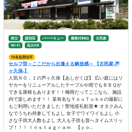
秩父
貸別荘
バーベキュー
屋根付BBQ
古民家
Wi-Fi
花火OK
10名迄宿泊可
セルフ型～ここだから出逢える解放感～ 【古民家-芦
ヶ久保-】
人気ＮＯ，１の芦ヶ久保【あしがくぼ】 広い庭にはリ
ヤカーをリニューアルしたテーブルや雨でもＢＢＱが
できる屋根もあります！！梅雨だってここなら、施設
内で楽しめます！！ 某有名なＹｏｕＴｕｂｅの撮影に
もご利用いただきました！聖地巡礼歓迎★ オタクみん
なでうちわ持参してもよし 女子でワイワイもよし 小
さな子供大人数もよし 大人も子供も昔へタイムスリッ
プ！！！ Ｉｎｓｔａｇｒａｍ 【ｙｏ..