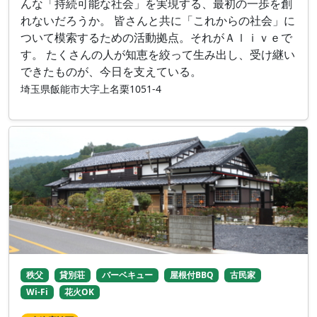
んな「持続可能な社会」を実現する、最初の一歩を創
れないだろうか。 皆さんと共に「これからの社会」に
ついて模索するための活動拠点。それがＡｌｉｖｅで
す。 たくさんの人が知恵を絞って生み出し、受け継い
できたものが、今日を支えている。
埼玉県飯能市大字上名栗1051-4
秩父
貸別荘
バーベキュー
屋根付BBQ
古民家
Wi-Fi
花火OK