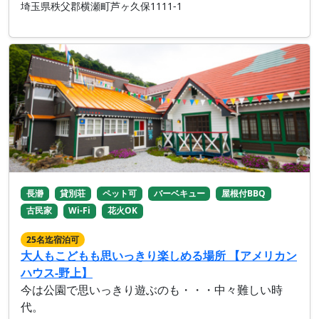
埼玉県秩父郡横瀬町芦ヶ久保1111-1
長瀞
貸別荘
ペット可
バーベキュー
屋根付BBQ
古民家
Wi-Fi
花火OK
25名迄宿泊可
大人もこどもも思いっきり楽しめる場所 【アメリカン
ハウス-野上】
今は公園で思いっきり遊ぶのも・・・中々難しい時
代。