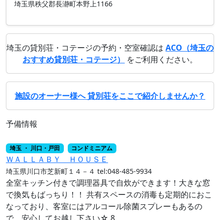
埼玉県秩父郡長瀞町本野上1166
埼玉の貸別荘・コテージの予約・空室確認は
ACO（埼玉の
おすすめ貸別荘・コテージ）
をご利用ください。
施設のオーナー様へ 貸別荘をここで紹介しませんか？
予備情報
埼玉 ・ 川口・戸田
コンドミニアム
ＷＡＬＬＡＢＹ ＨＯＵＳＥ
埼玉県川口市芝新町１４－４
tel:048-485-9934
全室キッチン付きで調理器具で自炊ができます！大きな窓
で換気もばっちり！！ 共有スペースの消毒も定期的におこ
なっており、客室にはアルコール除菌スプレーもあるの
で、安心してお越し下さい☆ 8