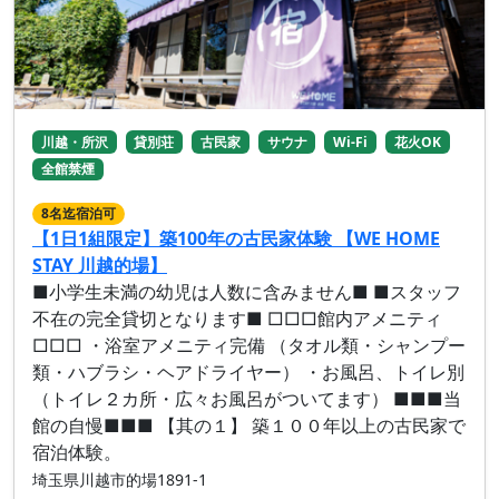
川越・所沢
貸別荘
古民家
サウナ
Wi-Fi
花火OK
全館禁煙
8名迄宿泊可
【1日1組限定】築100年の古民家体験 【WE HOME
STAY 川越的場】
■小学生未満の幼児は人数に含みません■ ■スタッフ
不在の完全貸切となります■ □□□館内アメニティ
□□□ ・浴室アメニティ完備 （タオル類・シャンプー
類・ハブラシ・ヘアドライヤー） ・お風呂、トイレ別
（トイレ２カ所・広々お風呂がついてます） ■■■当
館の自慢■■■ 【其の１】 築１００年以上の古民家で
宿泊体験。
埼玉県川越市的場1891-1