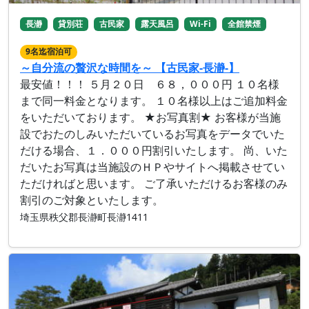
長瀞
貸別荘
古民家
露天風呂
Wi-Fi
全館禁煙
9名迄宿泊可
～自分流の贅沢な時間を～ 【古民家-長瀞-】
最安値！！！ ５月２０日 ６８，０００円 １０名様
まで同一料金となります。 １０名様以上はご追加料金
をいただいております。 ★お写真割★ お客様が当施
設でおたのしみいただいているお写真をデータでいた
だける場合、１．０００円割引いたします。 尚、いた
だいたお写真は当施設のＨＰやサイトへ掲載させてい
ただければと思います。 ご了承いただけるお客様のみ
割引のご対象といたします。
埼玉県秩父郡長瀞町長瀞1411