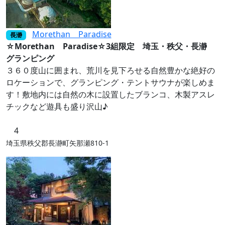
Morethan Paradise
長瀞
☆Morethan Paradise☆3組限定 埼玉・秩父・長瀞
グランピング
３６０度山に囲まれ、荒川を見下ろせる自然豊かな絶好の
ロケーションで、グランピング・テントサウナが楽しめま
す！敷地内には自然の木に設置したブランコ、木製アスレ
チックなど遊具も盛り沢山♪
4
埼玉県秩父郡長瀞町矢那瀬810‐1