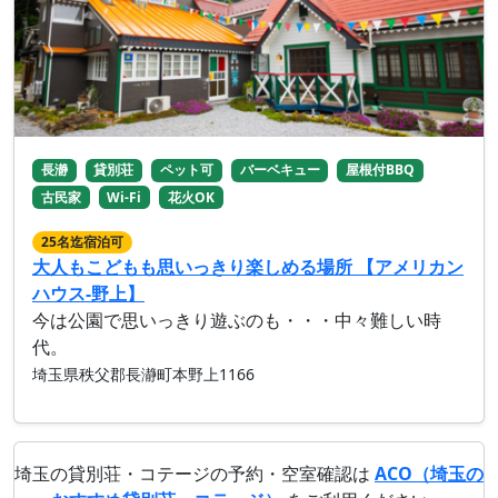
長瀞
貸別荘
ペット可
バーベキュー
屋根付BBQ
古民家
Wi-Fi
花火OK
25名迄宿泊可
大人もこどもも思いっきり楽しめる場所 【アメリカン
ハウス-野上】
今は公園で思いっきり遊ぶのも・・・中々難しい時
代。
埼玉県秩父郡長瀞町本野上1166
埼玉の貸別荘・コテージの予約・空室確認は
ACO（埼玉の