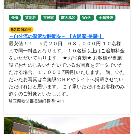
長瀞
貸別荘
古民家
露天風呂
Wi-Fi
全館禁煙
9名迄宿泊可
～自分流の贅沢な時間を～ 【古民家-長瀞-】
最安値！！！ ５月２０日 ６８，０００円 １０名様
まで同一料金となります。 １０名様以上はご追加料金
をいただいております。 ★お写真割★ お客様が当施
設でおたのしみいただいているお写真をデータでいた
だける場合、１．０００円割引いたします。 尚、いた
だいたお写真は当施設のＨＰやサイトへ掲載させてい
ただければと思います。 ご了承いただけるお客様のみ
割引のご対象といたします。
埼玉県秩父郡長瀞町長瀞1411