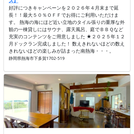
ス】
好評につきキャンペーンを２０２６年４月末まで延
長！！最大５０％ＯＦＦでお得にご利用いただけま
す。 熱海の海にほど近い立地のタイル張りの重厚な外
観の一棟貸しにはサウナ、露天風呂、庭でＢＢＱなど
充実のコンテンツをご用意しました ★２０２５年１２
月ドックラン完成しました！ 数えきれないほどの数え
きれないほどの楽しみが詰まった南熱海・・・。
静岡県熱海市下多賀1702-519