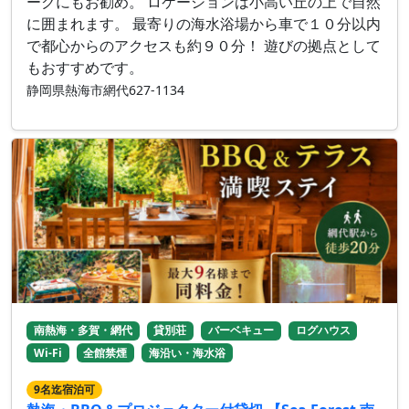
ークにもお勧め。 ロケーションは小高い丘の上で自然
に囲まれます。 最寄りの海水浴場から車で１０分以内
で都心からのアクセスも約９０分！ 遊びの拠点として
もおすすめです。
静岡県熱海市網代627-1134
南熱海・多賀・網代
貸別荘
バーベキュー
ログハウス
Wi-Fi
全館禁煙
海沿い・海水浴
9名迄宿泊可