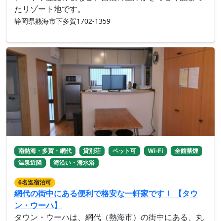
たリゾート地です。
静岡県熱海市下多賀1702-1359
南熱海・多賀・網代
貸別荘
ペット可
Wi-Fi
全館禁煙
温泉近隣
海沿い・海水浴
6名迄宿泊可
網代の街中にある便利で格安な一軒家です！ 【タウ
ン・ウーハ】
タウン・ウーハは、網代（熱海市）の街中にある、丸