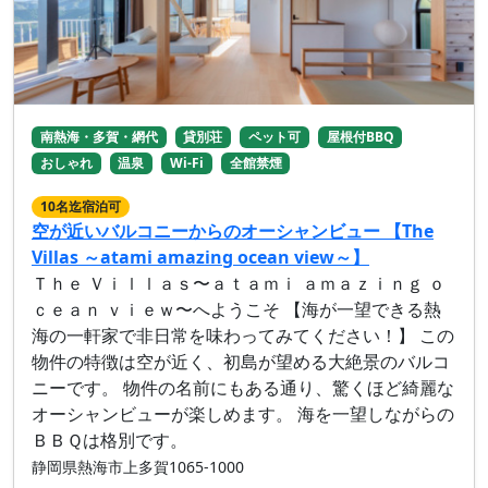
南熱海・多賀・網代
貸別荘
ペット可
屋根付BBQ
おしゃれ
温泉
Wi-Fi
全館禁煙
10名迄宿泊可
空が近いバルコニーからのオーシャンビュー 【The
Villas ～atami amazing ocean view～】
Ｔｈｅ Ｖｉｌｌａｓ〜ａｔａｍｉ ａｍａｚｉｎｇ ｏ
ｃｅａｎ ｖｉｅｗ〜へようこそ 【海が一望できる熱
海の一軒家で非日常を味わってみてください！】 この
物件の特徴は空が近く、初島が望める大絶景のバルコ
ニーです。 物件の名前にもある通り、驚くほど綺麗な
オーシャンビューが楽しめます。 海を一望しながらの
ＢＢＱは格別です。
静岡県熱海市上多賀1065-1000