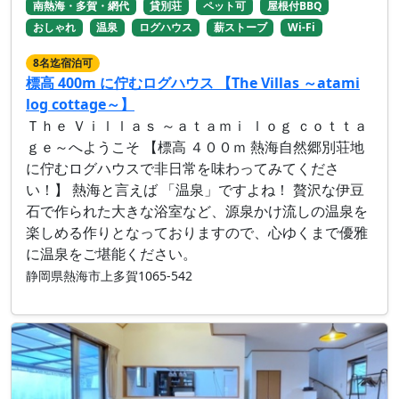
南熱海・多賀・網代
貸別荘
ペット可
屋根付BBQ
おしゃれ
温泉
ログハウス
薪ストーブ
Wi-Fi
8名迄宿泊可
標高 400m に佇むログハウス 【The Villas ～atami
log cottage～】
Ｔｈｅ Ｖｉｌｌａｓ ～ａｔａｍｉ ｌｏｇ ｃｏｔｔａ
ｇｅ～へようこそ 【標高 ４００ｍ 熱海自然郷別荘地
に佇むログハウスで非日常を味わってみてくださ
い！】 熱海と言えば 「温泉」ですよね！ 贅沢な伊豆
石で作られた大きな浴室など、源泉かけ流しの温泉を
楽しめる作りとなっておりますので、心ゆくまで優雅
に温泉をご堪能ください。
静岡県熱海市上多賀1065-542