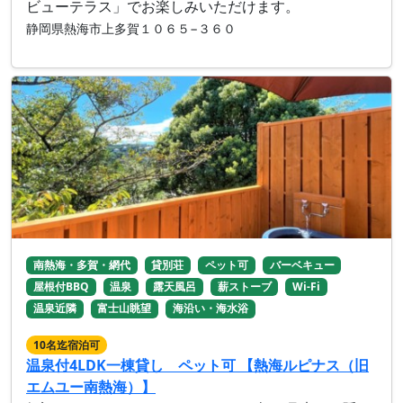
ビューテラス」でお楽しみいただけます。
静岡県熱海市上多賀１０６５−３６０
南熱海・多賀・網代
貸別荘
ペット可
バーベキュー
屋根付BBQ
温泉
露天風呂
薪ストーブ
Wi-Fi
温泉近隣
富士山眺望
海沿い・海水浴
10名迄宿泊可
温泉付4LDK一棟貸し ペット可 【熱海ルピナス（旧
エムユー南熱海）】