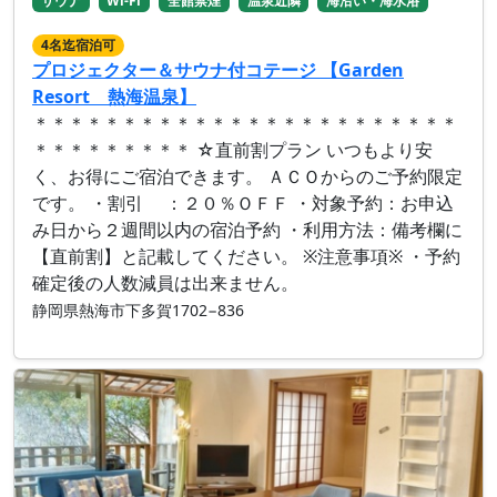
サウナ
Wi-Fi
全館禁煙
温泉近隣
海沿い・海水浴
4名迄宿泊可
プロジェクター＆サウナ付コテージ 【Garden
Resort 熱海温泉】
＊＊＊＊＊＊＊＊＊＊＊＊＊＊＊＊＊＊＊＊＊＊＊＊
＊＊＊＊＊＊＊＊＊ ☆直前割プラン いつもより安
く、お得にご宿泊できます。 ＡＣＯからのご予約限定
です。 ・割引 ：２０％ＯＦＦ ・対象予約：お申込
み日から２週間以内の宿泊予約 ・利用方法：備考欄に
【直前割】と記載してください。 ※注意事項※ ・予約
確定後の人数減員は出来ません。
静岡県熱海市下多賀1702−836