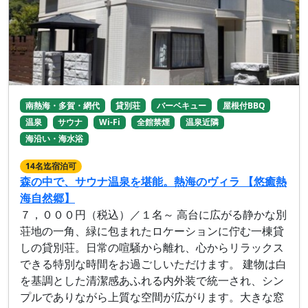
南熱海・多賀・網代
貸別荘
バーベキュー
屋根付BBQ
温泉
サウナ
Wi-Fi
全館禁煙
温泉近隣
海沿い・海水浴
14名迄宿泊可
森の中で、サウナ温泉を堪能。熱海のヴィラ 【悠癒熱
海自然郷】
７，０００円（税込）／１名～ 高台に広がる静かな別
荘地の一角、緑に包まれたロケーションに佇む一棟貸
しの貸別荘。日常の喧騒から離れ、心からリラックス
できる特別な時間をお過ごしいただけます。 建物は白
を基調とした清潔感あふれる内外装で統一され、シン
プルでありながら上質な空間が広がります。大きな窓