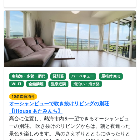
南熱海・多賀・網代
貸別荘
バーベキュー
屋根付BBQ
Wi-Fi
全館禁煙
温泉近隣
海沿い・海水浴
10名迄宿泊可
オーシャンビューで吹き抜けリビングの別荘
【iHouse あたみんち】
高台に位置し、熱海市内を一望できるオーシャンビュ
ーの別荘。 吹き抜けのリビングからは、朝と夜違った
景色を楽しめます。 鳥のさえずりとともにゆったりと