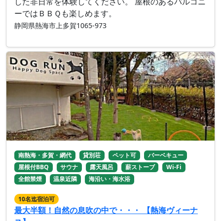
した非日常を体験してください。 屋根のあるバルコニ
ーではＢＢＱも楽しめます。
静岡県熱海市上多賀1065-973
南熱海・多賀・網代
貸別荘
ペット可
バーベキュー
屋根付BBQ
サウナ
露天風呂
薪ストーブ
Wi-Fi
全館禁煙
温泉近隣
海沿い・海水浴
10名迄宿泊可
最大半額！自然の息吹の中で・・・ 【熱海ヴィーナ