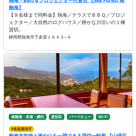
熱海・BBQ＆プロジェクター付貸切 【Sea Forest 南
熱海】
【９名様まで同料金】熱海／テラスでＢＢＱ／プロジ
ェクター／大自然のログハウス／静かな川沿いの１棟
貸切..
静岡県熱海市下多賀１６４３−４
南熱海・多賀・網代
貸別荘
バーベキュー
Wi-Fi
9名迄宿泊可
熱海市街地と海や山を一望できる貸切一軒家 【山縁荘