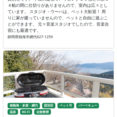
４帖の間に仕切りがありませんので、室内は広々とし
ています。 スタジオ・ウーハは、ペット大歓迎！ 周
りに家が建っていませんので、ペットと自由に遊ぶこ
とができます。 元々音楽スタジオでしたので、音楽合
宿にも最適です。
静岡県熱海市網代627-1259
南熱海・多賀・網代
貸別荘
ペット可
バーベキュー
温泉
Wi-Fi
全館禁煙