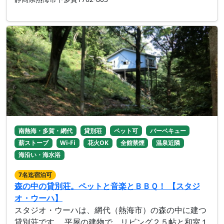
南熱海・多賀・網代
貸別荘
ペット可
バーベキュー
薪ストーブ
Wi-Fi
花火OK
全館禁煙
温泉近隣
海沿い・海水浴
7名迄宿泊可
森の中の貸別荘。ペットと音楽とＢＢＱ！ 【スタジ
オ・ウーハ】
スタジオ・ウーハは、網代（熱海市）の森の中に建つ
貸別荘です。 平屋の建物で、リビング２５帖と和室１