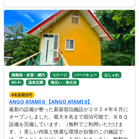
南熱海・多賀・網代
コテージ
バーベキュー
おしゃれ
Wi-Fi
温泉近隣
海沿い・海水浴
8名迄宿泊可
ANGO ATAMI Ⅱ 【ANGO ATAMI Ⅱ】
最新の設備が整った新築宿泊施設が２０２４年６月に
オープンしました。最大８名まで宿泊可能で、ＢＢＱ
設備を完備しています。（無料でご利用いただけま
す。）美しい内装と快適な環境が自慢のこの施設で