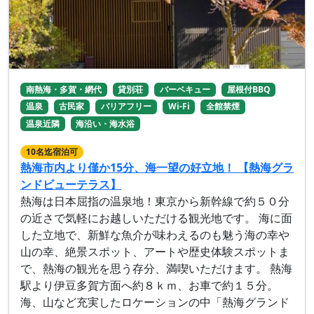
南熱海・多賀・網代
貸別荘
バーベキュー
屋根付BBQ
温泉
古民家
バリアフリー
Wi-Fi
全館禁煙
温泉近隣
海沿い・海水浴
10名迄宿泊可
熱海市内より僅か15分、海一望の好立地！ 【熱海グラ
ンドビューテラス】
熱海は日本屈指の温泉地！東京から新幹線で約５０分
の近さで気軽にお越しいただける観光地です。 海に面
した立地で、新鮮な魚介が味わえるのも魅う海の幸や
山の幸、絶景スポット、アートや歴史体験スポットま
で、熱海の観光を思う存分、満喫いただけます。 熱海
駅より伊豆多賀方面へ約８ｋｍ、お車で約１５分。
海、山など充実したロケーションの中「熱海グランド