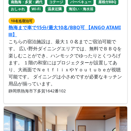
南熱海・多賀・網代
コテージ
バーベキュー
屋根付BBQ
おしゃれ
Wi-Fi
温泉近隣
海沿い・海水浴
10名迄宿泊可
熱海まで車で15分/最大10名/BBQ可 【ANGO ATAMI
Ⅲ】
こちらの宿泊施設は、最大１０名までご宿泊可能で
す。 広い野外ダイニングエリアでは、無料でＢＢＱを
楽しむことができ、ハンモックでゆったりとくつろげ
ます。 １階の和室にはプロジェクターが設置してあ
り、大画面でＮｅｔｆｌｉｘやＹｏｕｔｕｂｅが視聴
可能です。 ダイニングは小さめですが必要なキッチン
用品が揃っています。
静岡県熱海市下多賀1642番102