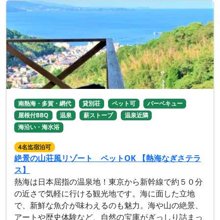
南熱海・多賀・網代
貸別荘
ペット可
バーベキュー
屋根付BBQ
温泉
薪ストーブ
温泉近隣
海沿い・海水浴
4名迄宿泊可
絶景の山荘風リゾート ペットOK 【熱海なぎさテラ
ス】
熱海は日本屈指の温泉地！東京から新幹線で約５０分
の近さで気軽に行ける観光地です。海に面した立地
で、新鮮な魚介が味わえるのも魅力。海や山の絶景、
アートや歴史体験など、自然の宝庫がぎっしり詰まっ