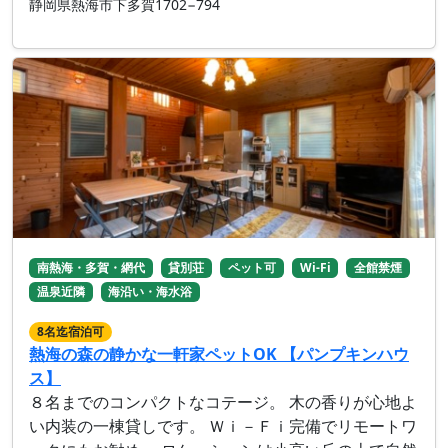
静岡県熱海市下多賀1702−794
南熱海・多賀・網代
貸別荘
ペット可
Wi-Fi
全館禁煙
温泉近隣
海沿い・海水浴
8名迄宿泊可
熱海の森の静かな一軒家ペットOK 【パンプキンハウ
ス】
８名までのコンパクトなコテージ。 木の香りが心地よ
い内装の一棟貸しです。 Ｗｉ－Ｆｉ完備でリモートワ