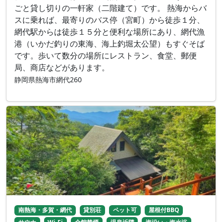
ごと貸し切りの一軒家（二階建て）です。 熱海からバ
スに乗れば、最寄りのバス停（宮町）から徒歩１分、
網代駅からは徒歩１５分と便利な場所にあり、網代漁
港（いかだ釣りの東海、海上釣堀太公望）もすぐそば
です。歩いて数分の場所にレストラン、食堂、郵便
局、商店などがあります。
静岡県熱海市網代260
南熱海・多賀・網代
貸別荘
ペット可
屋根付BBQ