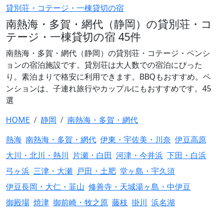
貸別荘・コテージ・一棟貸切の宿
南熱海・多賀・網代（静岡）の貸別荘・コ
テージ・一棟貸切の宿 45件
南熱海・多賀・網代（静岡）の貸別荘・コテージ・ペンシ
ョンの宿泊施設です。貸別荘は大人数での宿泊にぴった
り。素泊まりで格安に利用できます。BBQもおすすめ。ペ
ンションは、子連れ旅行やカップルにもおすすめです。45
選
HOME
静岡
南熱海・多賀・網代
熱海
南熱海・多賀・網代
伊東・宇佐美・川奈
伊豆高原
大川・北川・熱川
片瀬・白田
河津・今井浜
下田・白浜
弓ヶ浜
三津・大瀬
戸田・土肥
堂ヶ島・宇久須
伊豆長岡・大仁・韮山
修善寺・天城湯ヶ島・中伊豆
御殿場
焼津
御前崎・牧之原
藤枝
掛川
浜名湖