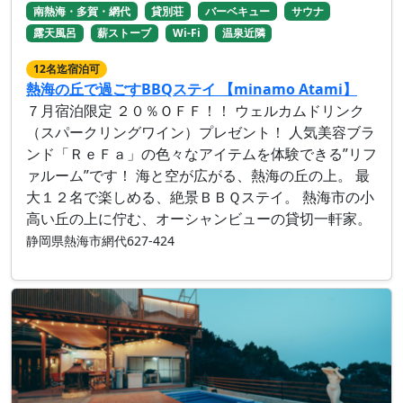
南熱海・多賀・網代
貸別荘
バーベキュー
サウナ
露天風呂
薪ストーブ
Wi-Fi
温泉近隣
12名迄宿泊可
熱海の丘で過ごすBBQステイ 【minamo Atami】
７月宿泊限定 ２０％ＯＦＦ！！ ウェルカムドリンク
（スパークリングワイン）プレゼント！ 人気美容ブラ
ンド「ＲｅＦａ」の色々なアイテムを体験できる”リフ
ァルーム”です！ 海と空が広がる、熱海の丘の上。 最
大１２名で楽しめる、絶景ＢＢＱステイ。 熱海市の小
高い丘の上に佇む、オーシャンビューの貸切一軒家。
静岡県熱海市網代627-424