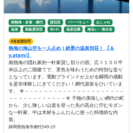
南熱海・多賀・網代
貸別荘
バーベキュー
おしゃれ
温泉
高級貸別荘
Wi-Fi
温泉近隣
海沿い・海水浴
8名迄宿泊可
熱海の海山空を一人占め！絶景の温泉別荘！ 【＆
y.atami】
南熱海の隠れ家的一軒家貸し切りの宿。広々１００平
米以上の二階建てで、景色を味わうための特別な造り
となっています。電動ブラインドが上がる瞬間の感動
を是非体験しにきてください！網代源泉をひいていま
す。 ☆－－－－－－－－－－－－－－－－－－－－－
－－－－－－－－－－－－☆ 干物の美味しい網代の町
から、少し険しい山道を登った先の高台に佇むモダン
な一軒家。中は木材をふんだんに使った特徴的な内
装。
静岡県熱海市網代549-23