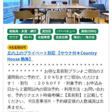
南熱海・多賀・網代
貸別荘
バーベキュー
屋根付BBQ
サウナ
Wi-Fi
全館禁煙
温泉近隣
海沿い・海水浴
6名迄宿泊可
丘の上のプライベート別荘 【サウナ付★Country
House 熱海】
＊＊＊＊＊＊＊＊＊＊＊＊＊＊＊＊＊＊＊＊＊＊＊＊
＊＊＊＊＊＊＊＊＊ お得な直前割プラン♪ ご宿泊の２
週間前のご予約で、２０％引きでご宿泊いただけま
す！ ・割引 ：２０％ＯＦＦ ・対象予約：お申込み
日から２週間以内の宿泊予約 ・利用方法：お問い合わ
せ、予約リクエスト時備考欄に【直前割】と記載して
ください。 ※注意事項※ ・予約確定後の人数減員は出
来ません。