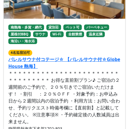
南熱海・多賀・網代
貸別荘
ペット可
バーベキュー
屋根付BBQ
サウナ
Wi-Fi
全館禁煙
温泉近隣
海沿い・海水浴
4名迄宿泊可
バレルサウナ付コテージ☆ 【バレルサウナ付☆Globe
House 熱海】
＊＊＊＊＊＊＊＊＊＊＊＊＊＊＊＊＊＊＊＊＊＊＊＊
＊＊＊＊＊＊＊＊＊ お得な直前割プラン♪ ご宿泊の２
週間前のご予約で、２０％引きでご宿泊いただけま
す！ ・割引 ：２０％ＯＦＦ ・対象予約：お申込み
日から２週間以内の宿泊予約 ・利用方法：お問い合わ
せ、予約リクエスト時備考欄に【直前割】と記載して
ください。 ※注意事項※ ・予約確定後の人数減員は出
来ません。
静岡県熱海市下多賀1702-803