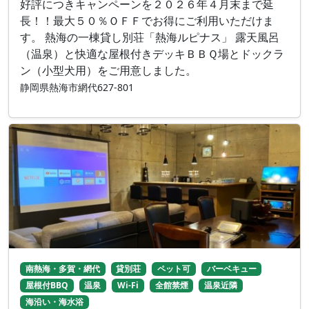
好評につきキャンペーンを２０２６年４月末まで延
長！！最大５０％ＯＦＦでお得にご利用いただけま
す。 熱海の一棟貸し別荘「熱海ルピナス」 露天風呂
（温泉）と快適な屋根付きデッキＢＢＱ場とドックラ
ン（小型犬用）をご用意しました。
静岡県熱海市網代627-801
南熱海・多賀・網代
貸別荘
ペット可
バーベキュー
屋根付BBQ
温泉
Wi-Fi
全館禁煙
温泉近隣
海沿い・海水浴