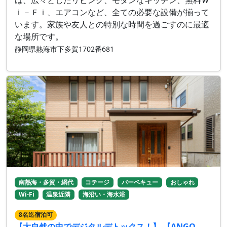
は、広々としたリビング、モダンなキッチン、無料Ｗ
ｉ－Ｆｉ、エアコンなど、全ての必要な設備が揃って
います。家族や友人との特別な時間を過ごすのに最適
な場所です。
静岡県熱海市下多賀1702番681
南熱海・多賀・網代
コテージ
バーベキュー
おしゃれ
Wi-Fi
温泉近隣
海沿い・海水浴
8名迄宿泊可
【大自然の中でデジタルデトックス！】 【ANGO