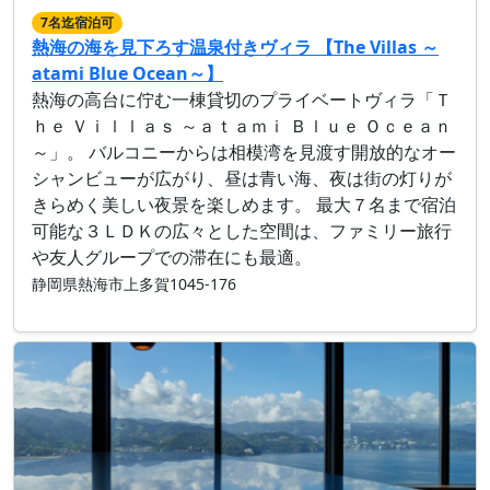
7名迄宿泊可
熱海の海を見下ろす温泉付きヴィラ 【The Villas ～
atami Blue Ocean～】
熱海の高台に佇む一棟貸切のプライベートヴィラ「Ｔ
ｈｅ Ｖｉｌｌａｓ ～ａｔａｍｉ Ｂｌｕｅ Ｏｃｅａｎ
～」。 バルコニーからは相模湾を見渡す開放的なオー
シャンビューが広がり、昼は青い海、夜は街の灯りが
きらめく美しい夜景を楽しめます。 最大７名まで宿泊
可能な３ＬＤＫの広々とした空間は、ファミリー旅行
や友人グループでの滞在にも最適。
静岡県熱海市上多賀1045-176