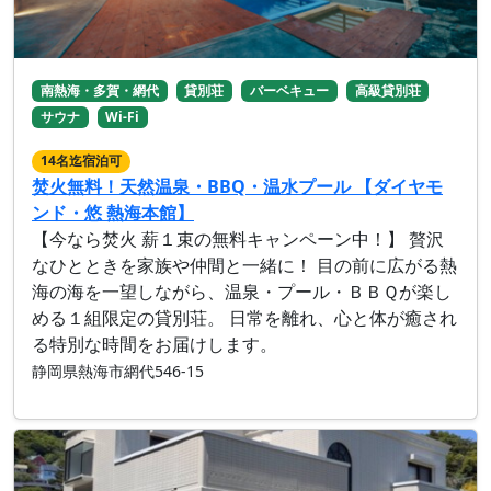
南熱海・多賀・網代
貸別荘
バーベキュー
高級貸別荘
サウナ
Wi-Fi
14名迄宿泊可
焚火無料！天然温泉・BBQ・温水プール 【ダイヤモ
ンド・悠 熱海本館】
【今なら焚火 薪１束の無料キャンペーン中！】 贅沢
なひとときを家族や仲間と一緒に！ 目の前に広がる熱
海の海を一望しながら、温泉・プール・ＢＢＱが楽し
める１組限定の貸別荘。 日常を離れ、心と体が癒され
る特別な時間をお届けします。
静岡県熱海市網代546-15