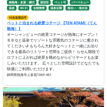
南熱海・多賀・網代
貸別荘
ペット可
バーベキュー
温泉
Wi-Fi
全館禁煙
温泉近隣
海沿い・海水浴
10名迄宿泊可
ペットと泊まれる絶景コテージ 【TEN ATAMI（てん
熱海）】
オーシャンビューの絶景コテージが熱海にオープン！
ＢＢＱと温泉でリゾートな雰囲気のコテージに癒され
てください♪ もちろん大好きなペットと一緒にお泊り
できる最高のリトリート空間をご提供！ らせん階段で
ロフトに上がれば絶景を眺めながらビリヤードもお楽
しみいただけます。 広々とした空間設計でどなたでも
快適にご利用いただけます。
静岡県熱海市上多賀1065-461