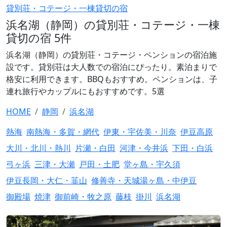
貸別荘・コテージ・一棟貸切の宿
浜名湖（静岡）の貸別荘・コテージ・一棟
貸切の宿 5件
浜名湖（静岡）の貸別荘・コテージ・ペンションの宿泊施
設です。貸別荘は大人数での宿泊にぴったり。素泊まりで
格安に利用できます。BBQもおすすめ。ペンションは、子
連れ旅行やカップルにもおすすめです。5選
HOME
静岡
浜名湖
熱海
南熱海・多賀・網代
伊東・宇佐美・川奈
伊豆高原
大川・北川・熱川
片瀬・白田
河津・今井浜
下田・白浜
弓ヶ浜
三津・大瀬
戸田・土肥
堂ヶ島・宇久須
伊豆長岡・大仁・韮山
修善寺・天城湯ヶ島・中伊豆
御殿場
焼津
御前崎・牧之原
藤枝
掛川
浜名湖