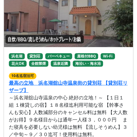
浜名湖
貸別荘
バーベキュー
屋根付BBQ
Wi-Fi
花火OK
全館禁煙
温泉近隣
海沿い・海水浴
10名迄宿泊可
最高の立地 浜名湖舘山寺温泉街の貸別荘 【貸別荘リ
ザーブ】
～浜名湖舘山寺温泉の中心 絶好の立地！～ 【１日１
組 １棟貸しの宿】１８名様迄利用可能な宿 【幹事さ
んも安心】人数減部分のキャンセル料は無料 【大人数
がお得】９名様目からは通年一人様３，０００円 ま
た寝具を必要しない幼児様は無料 【流しそうめん】３
／中旬～９／３０迄可！使用料は無料。