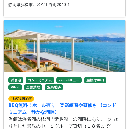
静岡県浜松市西区舘山寺町2040-1
浜名湖
コンドミニアム
バーベキュー
屋根付BBQ
Wi-Fi
全館禁煙
温泉近隣
18名迄宿泊可
BBQ無料！ホール有り、楽器練習や研修も 【コンド
ミニアム 静かな湖畔】
当館は浜名湖の枝湖「猪鼻湖」の湖畔にあり、 ゆった
りとした景観の中、１グループ貸切（１８名まで）