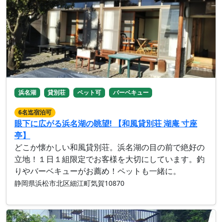
浜名湖
貸別荘
ペット可
バーベキュー
6名迄宿泊可
眼下に広がる浜名湖の眺望! 【和風貸別荘 湖庵 寸座
亭】
どこか懐かしい和風貸別荘。浜名湖の目の前で絶好の
立地！１日１組限定でお客様を大切にしています。釣
りやバーベキューがお薦め！ペットも一緒に。
静岡県浜松市北区細江町気賀10870