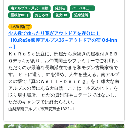
南アルプス・芦安・白根
貸別荘
バーベキュー
屋根付BBQ
おしゃれ
花火OK
温泉近隣
4名迄宿泊可
少人数でゆったり寛ぎアウトドアを存分に！
【KuRaSe棟 南アルプス36～アウトドアの宿 Od-inn
～】
ＫｕＲａＳｅは庭に、部屋から床続きの屋根付きＢＢ
Ｑデッキがあり、お仲間同士やファミリーでご利用い
ただくのが最適な長期滞在できる和モダン古民家宿で
す。 ヒトに還り、絆を深め、人生を整える。南アルプ
スの懐で「真のＷｅｌｌ－ｂｅｉｎｇ」を！ 雄大な南
アルプスの麓にある大自然、ここは「本来のヒト」を
取り戻す場所。 ただの貸別荘やコテージではないし、
ただのキャンプでは終わらない。
山梨県南アルプス市芦安芦倉1322−1