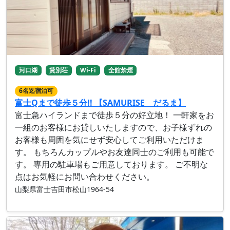
河口湖
貸別荘
Wi-Fi
全館禁煙
6名迄宿泊可
富士Qまで徒歩５分!! 【SAMURISE だるま】
富士急ハイランドまで徒歩５分の好立地！ 一軒家をお
一組のお客様にお貸しいたしますので、お子様ずれの
お客様も周囲を気にせず安心してご利用いただけま
す。 もちろんカップルやお友達同士のご利用も可能で
す。 専用の駐車場もご用意しております。 ご不明な
点はお気軽にお問い合わせください。
山梨県富士吉田市松山1964-54