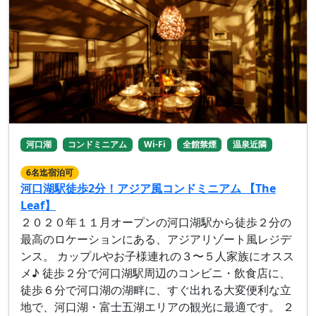
河口湖
コンドミニアム
Wi-Fi
全館禁煙
温泉近隣
6名迄宿泊可
河口湖駅徒歩2分！アジア風コンドミニアム 【The
Leaf】
２０２０年１１月オープンの河口湖駅から徒歩２分の
最高のロケーションにある、アジアリゾート風レジデ
ンス。 カップルやお子様連れの３〜５人家族にオスス
メ♪ 徒歩２分で河口湖駅周辺のコンビニ・飲食店に、
徒歩６分で河口湖の湖畔に、すぐ出れる大変便利な立
地で、河口湖・富士五湖エリアの観光に最適です。 ２