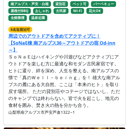
南アルプス・芦安・白根
貸別荘
ペット可
バーベキュー
屋根付BBQ
おしゃれ
古民家
Wi-Fi
花火OK
全館禁煙
温泉近隣
6名迄宿泊可
周辺でのアウトドアを含めてアクティブに！
【SoNaE棟 南アルプス36～アウトドアの宿 Od-inn
～】
ＳｏＮａＥはハイキングや川遊びなどアクティブにア
ウトドアを楽しむ方に最適な和モダン古民家宿です。
ヒトに還り、絆を深め、人生を整える。南アルプスの
懐で「真のＷｅｌｌ－ｂｅｉｎｇ」を！ 雄大な南アル
プスの麓にある大自然、ここは「本来のヒト」を取り
戻す場所。 ただの貸別荘やコテージではないし、ただ
のキャンプでは終わらない。皆で火を起こし、地元の
食材を囲み、焚き火の熱を分かち合う。
山梨県南アルプス市芦安芦倉1322−1