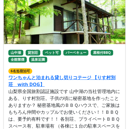
山中湖
貸別荘
ペット可
バーベキュー
屋根付BBQ
全館禁煙
温泉近隣
6名迄宿泊可
ワンちゃんと泊まれる貸し切りコテージ 【りす村別
荘 with DOG】
山梨県全国旅割認証施設です 山中湖の当社管理地内に
ある、りす村別荘。子供の頃に秘密基地を作ったこと
ありますか？ 秘密基地風のＢＢＱハウスで、ご家族は
もちろん仲間やカップルでお使いください！！ＢＢＱ
は、要予約有料です！！ 各別荘、プライベートＢＢＱ
スぺース有、駐車場有 （各棟に１台の駐車スペースを