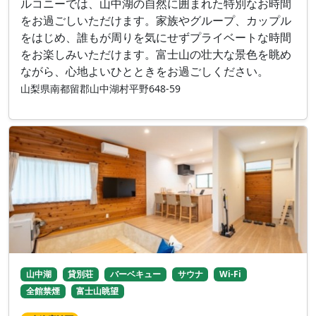
ルコニーでは、山中湖の自然に囲まれた特別なお時間
をお過ごしいただけます。家族やグループ、カップル
をはじめ、誰もが周りを気にせずプライベートな時間
をお楽しみいただけます。富士山の壮大な景色を眺め
ながら、心地よいひとときをお過ごしください。
山梨県南都留郡山中湖村平野648-59
山中湖
貸別荘
バーベキュー
サウナ
Wi-Fi
全館禁煙
富士山眺望