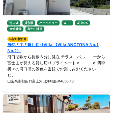
河口湖
貸別荘
バーベキュー
Wi-Fi
花火OK
全館禁煙
富士山眺望
6名迄宿泊可
自然の中の貸し切りVilla 【Villa ANOTONA No.1
No.2】
河口湖駅から徒歩６分に健在 テラス・バルコニーから
富士山が見える貸し切りプライベートＶｉｌｌａ 四季
折々の河口湖の景色を当館でお楽しみおくださいま
せ。
山梨県南都留郡富士河口湖町船津4650-10