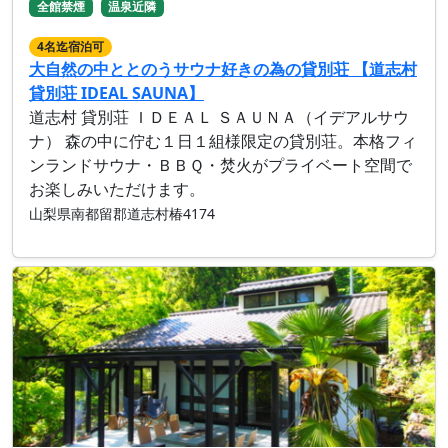
全館禁煙
温泉近隣
4名迄宿泊可
大自然の中ととのうサウナ好きの為の貸別荘 【道志村
貸別荘 IDEAL SAUNA】
道志村 貸別荘 ＩＤＥＡＬ ＳＡＵＮＡ（イデアルサウ
ナ） 森の中に佇む１日１組様限定の貸別荘。本格フィ
ンランドサウナ・ＢＢＱ・焚火がプライベート空間で
お楽しみいただけます。
山梨県南都留郡道志村椿4174