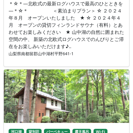
＊☆＊―北欧式の最新ログハウスで最高のひとときを
―＊☆＊ ＜素泊まりプラン＞ ☆ ２０２４
年８月 オープンいたしました ★ ☆ ２０２４年４
月 オープンの貸切フィンランドサウナ（有料）とあ
わせてお楽しみください ★ 山中湖の自然に囲まれた
空間の中、 新築の北欧式ログハウスでのんびりとご滞
在をお楽しみいただけます♪..
山梨県南都留郡山中湖村平野641-1
河口湖
貸別荘
バーベキュー
露天風呂
Wi-Fi