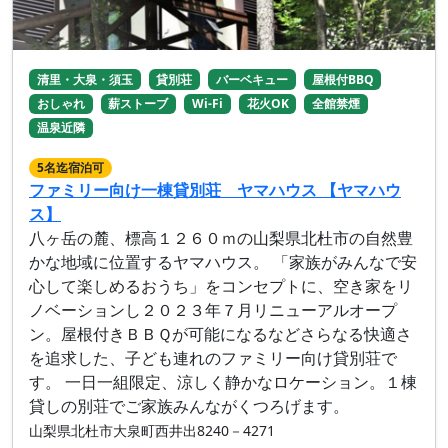
清里・大泉・須玉
貸別荘
バーベキュー
屋根付BBQ
おしゃれ
薪ストーブ
Wi-Fi
花火OK
全館禁煙
温泉近隣
5名迄宿泊可
ファミリー向け一棟貸別荘 ヤマハウス 【ヤマハウ
ス】
八ヶ岳の麓、標高１２６０ｍの山梨県北杜市の自然豊
かな地域に位置するヤマハウス。 「家族がみんなで安
心して楽しめるおうち」をコンセプトに、空き家をリ
ノベーションし２０２３年７月リニューアルオープ
ン。屋根付きＢＢＱが可能になるなどさらなる快適さ
を追求した、子ども連れのファミリー向け貸別荘で
す。 一日一組限定、涼しく静かなロケーション。１棟
貸しの別荘でご家族みんながくつろげます。
山梨県北杜市大泉町西井出8240－4271