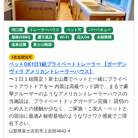
河口湖
トレーラーハウス
ペット可
バーベキュー
屋根付BBQ
露天風呂
Wi-Fi
花火OK
全館禁煙
温泉近隣
富士山眺望
3名迄宿泊可
ペットOK1日1組プライベートトレーラー 【ガーデン
ヴィラ アメリカントレーラーハウス】
〜１日１組限定！富士山麓でペットと一緒にプライベ
ートアウトドアを〜 内装は高級ウッド調で、まるで豪
華クルーザーのようなアメリカントレーラーハウスの
当施設は、プライベートドッグガーデン完備！ 貸切の
ため人との接触が少なく、ご家族・ご友人・ペットと
の宿泊に最適♪ 秘密基地のようなワクワク感覚でご滞
在下さい。
山梨県富士吉田市上吉田4842-4