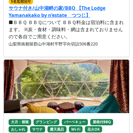
5名迄宿泊可
サウナ付き/山中湖畔の家/BBQ 【The Lodge
Yamanakako by n’estate つつじ】
■ＢＢＱ ＢＢＱについて ＢＢＱ料金は宿泊料に含まれ
ます。 ※炭・食材・調味料・網は含まれておりません
ので各自でご用意ください。
山梨県南都留郡山中湖村平野字向切詰506番220
大月・都留
グランピング
バーベキュー
屋根付BBQ
おしゃれ
サウナ
露天風呂
Wi-Fi
花火OK