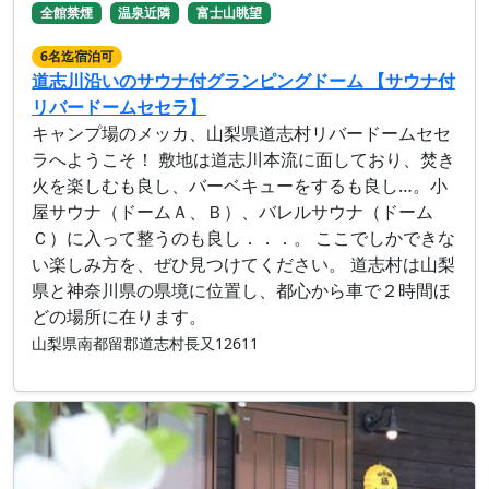
全館禁煙
温泉近隣
富士山眺望
6名迄宿泊可
道志川沿いのサウナ付グランピングドーム 【サウナ付
リバードームセセラ】
キャンプ場のメッカ、山梨県道志村リバードームセセ
ラへようこそ！ 敷地は道志川本流に面しており、​焚き
火を楽しむも良し、バーベキューをするも良し…。小
屋サウナ（ドームＡ、Ｂ）、バレルサウナ（ドーム
Ｃ）に入って整うのも良し．．．。 ここでしかできな
い楽しみ方を、ぜひ見つけてください。 道志村は山梨
県と神奈川県の県境に位置し、都心から車で２時間ほ
どの場所に在ります。
山梨県南都留郡道志村長又12611