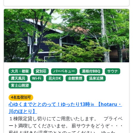
大月・都留
貸別荘
バーベキュー
屋根付BBQ
サウナ
露天風呂
Wi-Fi
花火OK
全館禁煙
温泉近隣
富士山眺望
4名迄宿泊可
心ゆくまでととのって！ゆったり13時㏌ 【hotaru・
川のほとり】
１棟限定貸し切りにてご用意いたします。 プライベ
ート満喫してくださいませ。 薪サウナをどうぞ・・・
薪付 お好きな温度でととのってください。 ゆった