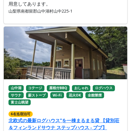
用意してあります。
山梨県南都留郡山中湖村山中225-1
山中湖
コテージ
屋根付BBQ
おしゃれ
ログハウス
サウナ
薪ストーブ
Wi-Fi
花火OK
全館禁煙
富士山眺望
6名迄宿泊可
北欧式の最新ログハウス”を一棟まるまる貸 【貸別荘
＆フィンランドサウナ ステップハウス - ププ】