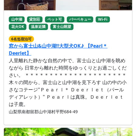
山中湖
貸別荘
ペット可
バーベキュー
Wi-Fi
花火OK
温泉近隣
富士山眺望
6名迄宿泊可
窓から富士山&山中湖‼︎大型犬OK♪ 【Pearl＊
Deerlet】
人里離れた静かな自然の中で、富士山と山中湖を眺め
ながら 日常から離れた時間をゆっくりとお過ごしくだ
さい。 ＊＊＊＊＊＊＊＊＊＊＊＊＊＊＊＊＊＊＊＊＊
木々の間から、富士山と山中湖を見下ろす 山の中の小
さなコテージ"Ｐｅａｒｌ＊ Ｄｅｅｒｌｅｔ（パール
ディアレット）" Ｐｅａｒｌは真珠。Ｄｅｅｒｌｅｔ
は子鹿。
山梨県南都留郡山中湖村平野684-49