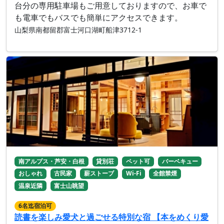
台分の専用駐車場もご用意しておりますので、お車で
も電車でもバスでも簡単にアクセスできます。
山梨県南都留郡富士河口湖町船津3712-1
南アルプス・芦安・白根
貸別荘
ペット可
バーベキュー
おしゃれ
古民家
薪ストーブ
Wi-Fi
全館禁煙
温泉近隣
富士山眺望
6名迄宿泊可
読書を楽しみ愛犬と過ごせる特別な宿 【本をめくり愛