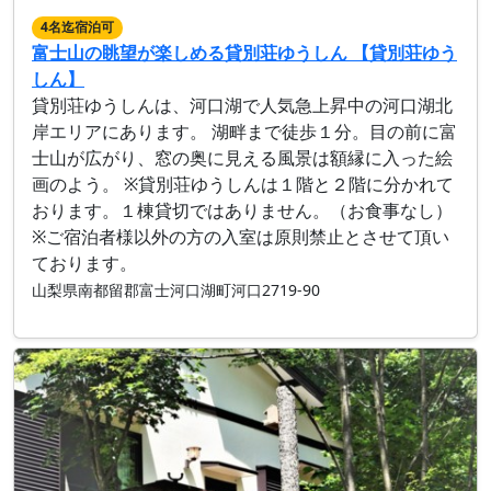
4名迄宿泊可
富士山の眺望が楽しめる貸別荘ゆうしん 【貸別荘ゆう
しん】
貸別荘ゆうしんは、河口湖で人気急上昇中の河口湖北
岸エリアにあります。 湖畔まで徒歩１分。目の前に富
士山が広がり、窓の奥に見える風景は額縁に入った絵
画のよう。 ※貸別荘ゆうしんは１階と２階に分かれて
おります。１棟貸切ではありません。（お食事なし）
※ご宿泊者様以外の方の入室は原則禁止とさせて頂い
ております。
山梨県南都留郡富士河口湖町河口2719-90