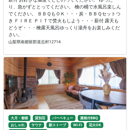
り、急がずととってください。 檜の桶で水風呂楽しん
でください。 ＢＢＱもＯＫ・・・炭・ＢＢＱセットつ
き ＦＩＲＥ ＰＩＴで焚火もしよう・・・薪付 露天も
どうぞ・・・檜露天風呂ゆっくり湯舟をお楽しみくだ
さい。
山梨県南都留郡道志村12714
大月・都留
貸別荘
バーベキュー
屋根付BBQ
おしゃれ
サウナ
薪ストーブ
Wi-Fi
花火OK