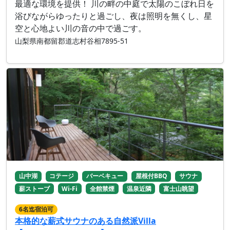
最適な環境を提供！ 川の畔の中庭で太陽のこぼれ日を
浴びながらゆったりと過ごし、夜は照明を無くし、星
空と心地よい川の音の中で過ごす。
山梨県南都留郡道志村谷相7895‐51
山中湖
コテージ
バーベキュー
屋根付BBQ
サウナ
薪ストーブ
Wi-Fi
全館禁煙
温泉近隣
富士山眺望
6名迄宿泊可
本格的な薪式サウナのある自然派Villa