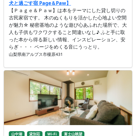
犬と過ごす宿 Page＆Paw】
【Ｐａｇｅ＆Ｐａｗ】は本をテーマにした貸し切りの
古民家宿です。 木のぬくもりを活かした心地よい空間
が魅力☆ 秘密基地のような遊び心あふれた場所で、大
人も子供もワクワクすること間違いなし♪ ふと手に取
った本から得る新しい情報、インスピレーション、安
らぎ・・・ ページをめくる音にうっとり。
山梨県南アルプス市榎原431
山中湖
貸別荘
Wi-Fi
富士山眺望