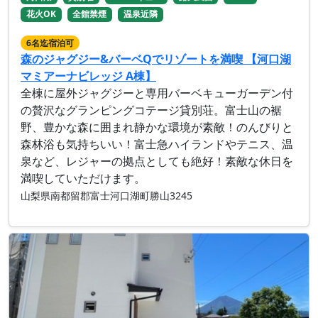
花火OK
全館禁煙
温泉近隣
6名迄宿泊可
森のジャグジー&バーベQでリゾートを満喫 【河口湖
マミアーナビレッジ A棟】
全棟に屋外ジャグジーと専用バーベキューガーデン付
の贅沢なグランピングコテージ貸別荘。富士山の裾
野、豊かな森に囲まれ静かな環境が素敵！のんびりと
森林浴も気持ちいい！富士急ハイランドやテニス、温
泉など、レジャーの拠点としても絶好！素敵な休日を
満喫していただけます。
山梨県南都留郡富士河口湖町勝山3245