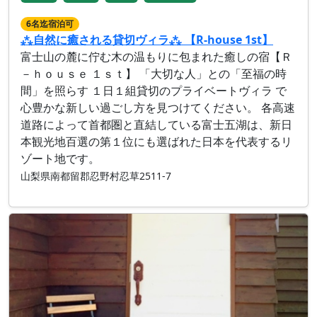
6名迄宿泊可
⁂自然に癒される貸切ヴィラ⁂ 【R-house 1st】
富士山の麓に佇む木の温もりに包まれた癒しの宿【Ｒ
－ｈｏｕｓｅ １ｓｔ】 「大切な人」との「至福の時
間」を照らす １日１組貸切のプライベートヴィラ で
心豊かな新しい過ごし方を見つけてください。 各高速
道路によって首都圏と直結している富士五湖は、新日
本観光地百選の第１位にも選ばれた日本を代表するリ
ゾート地です。
山梨県南都留郡忍野村忍草2511-7