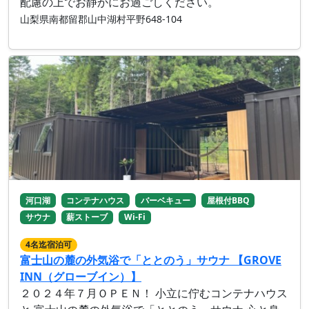
配慮の上でお静かにお過ごしください。
山梨県南都留郡山中湖村平野648-104
河口湖
コンテナハウス
バーベキュー
屋根付BBQ
サウナ
薪ストーブ
Wi-Fi
4名迄宿泊可
富士山の麓の外気浴で「ととのう」サウナ 【GROVE
INN（グローブイン）】
２０２４年７月ＯＰＥＮ！ 小立に佇むコンテナハウス