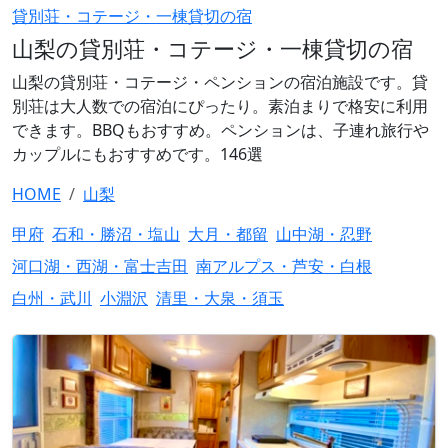
貸別荘・コテージ・一棟貸切の宿
山梨の貸別荘・コテージ・一棟貸切の宿
山梨の貸別荘・コテージ・ペンションの宿泊施設です。貸
別荘は大人数での宿泊にぴったり。素泊まりで格安に利用
できます。BBQもおすすめ。ペンションは、子連れ旅行や
カップルにもおすすめです。146選
HOME
山梨
甲府
石和・勝沼・塩山
大月・都留
山中湖・忍野
河口湖・西湖・富士吉田
南アルプス・芦安・白根
白州・武川
小淵沢
清里・大泉・須玉