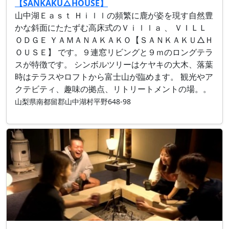
【SANKAKU△HOUSE】
山中湖Ｅａｓｔ Ｈｉｌｌの頻繁に鹿が姿を現す自然豊
かな斜面にたたずむ高床式のＶｉｌｌａ 、 ＶＩＬＬ
ＯＤＧＥ ＹＡＭＡＮＡＫＡＫＯ【ＳＡＮＫＡＫＵ△Ｈ
ＯＵＳＥ】 です。９連窓リビングと９ｍのロングテラ
スが特徴です。 シンボルツリーはケヤキの大木、落葉
時はテラスやロフトから富士山が臨めます。 観光やア
クテビティ、趣味の拠点、リトリートメントの場。。
山梨県南都留郡山中湖村平野648-98