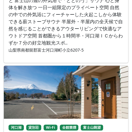
と 富士山の麓の外気浴で「ととのう」サウナ 心と身
体を解き放つ 一日一組限定のプライベート空間 自然
の中での外気浴にフィーチャーした火起こしから体験
できる薪ストーブサウナ 半屋外・半屋内の全天候で自
然を感じることができるアウターリビングで快適なア
ウトドア空間 首都圏から１時間半・河口湖ＩＣからわ
ずか７分の好立地観光スポ..
山梨県南都留郡富士河口湖町小立6207-5
河口湖
貸別荘
Wi-Fi
全館禁煙
富士山眺望