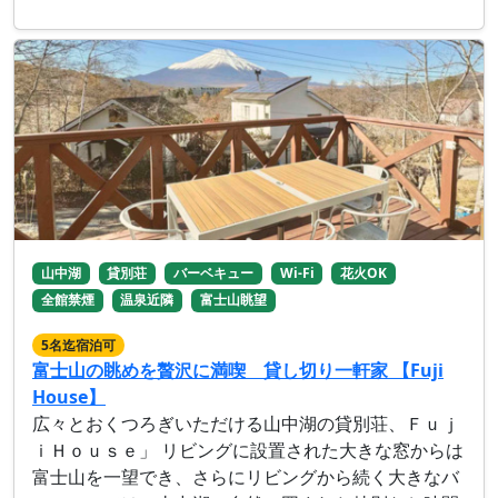
山中湖
貸別荘
バーベキュー
Wi-Fi
花火OK
全館禁煙
温泉近隣
富士山眺望
5名迄宿泊可
富士山の眺めを贅沢に満喫 貸し切り一軒家 【Fuji
House】
広々とおくつろぎいただける山中湖の貸別荘、Ｆｕｊ
ｉＨｏｕｓｅ」 リビングに設置された大きな窓からは
富士山を一望でき、さらにリビングから続く大きなバ