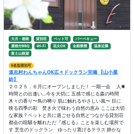
大月・都留
貸別荘
ペット可
バーベキュー
屋根付BBQ
Wi-Fi
花火OK
全館禁煙
温泉近隣
富士山眺望
6名迄宿泊可
道志村わんちゃんOK広々ドックラン完備 【山小屋
紡】
２０２５．６月にオープンしました！ 一期一会 人✱
時間との出逢い…今を大切に 五感で感じる森の時間
木々の香り〜鳥の囀り 肌に触れるやさしい風〜 目に
映る四季の彩 焚き火で味わう自然の恵み ここは大切
な家族？ペットと共に過ごせる自然とつながる貸別荘
都会の喧騒を離れただ『感じる』ことを楽しむ場所で
す 芝生のドックラン ゆったり寛げるテラス 静かな