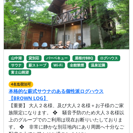
山中湖
貸別荘
バーベキュー
屋根付BBQ
ログハウス
サウナ
薪ストーブ
Wi-Fi
全館禁煙
温泉近隣
富士山眺望
4名迄宿泊可
本格的な薪式サウナのある個性派ログハウス
【BROWN LOG】
【重要】 大人２名様、及び大人２名様＋お子様のご家
族限定になります。 ❖ 騒音予防のため大人３名様以
上のグループでのご利用は現在お断りいたしておりま
す。 ❖ 非常に静かな別荘地内にあり周囲へ十分なご