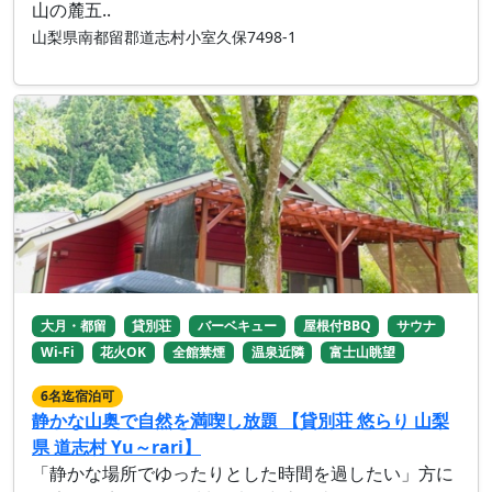
山の麓五..
山梨県南都留郡道志村小室久保7498-1
大月・都留
貸別荘
バーベキュー
屋根付BBQ
サウナ
Wi-Fi
花火OK
全館禁煙
温泉近隣
富士山眺望
6名迄宿泊可
静かな山奥で自然を満喫し放題 【貸別荘 悠らり 山梨
県 道志村 Yu～rari】
「静かな場所でゆったりとした時間を過したい」方に