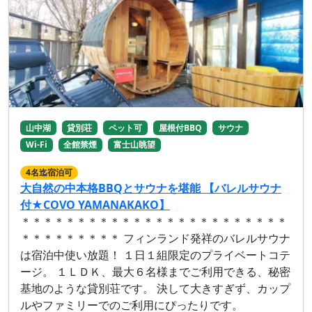
山中湖
貸別荘
ペット可
屋根付BBQ
サウナ
Wi-Fi
全館禁煙
富士山眺望
4名迄宿泊可
大自然の中本格BBQとサウナを堪能 【バレルサウナ
付★COVO YAMANAKAKO】
＊＊＊＊＊＊＊＊＊＊＊＊＊＊＊＊＊＊＊＊＊＊＊＊
＊＊＊＊＊＊＊＊＊ フィンランド発祥のバレルサウナ
は宿泊中使い放題！ １日１組限定のプライベートコテ
ージ。 １ＬＤＫ、最大６名様までご利用できる、秘密
基地のような貸別荘です。 決して大きすぎず、カップ
ルやファミリーでのご利用にぴったりです。