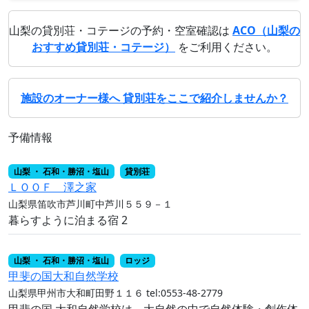
山梨の貸別荘・コテージの予約・空室確認は
ACO（山梨の
おすすめ貸別荘・コテージ）
をご利用ください。
施設のオーナー様へ 貸別荘をここで紹介しませんか？
予備情報
山梨 ・ 石和・勝沼・塩山
貸別荘
ＬＯＯＦ 澤之家
山梨県笛吹市芦川町中芦川５５９－１
暮らすように泊まる宿 2
山梨 ・ 石和・勝沼・塩山
ロッジ
甲斐の国大和自然学校
山梨県甲州市大和町田野１１６
tel:0553-48-2779
甲斐の国 大和自然学校は、大自然の中で自然体験・創作体