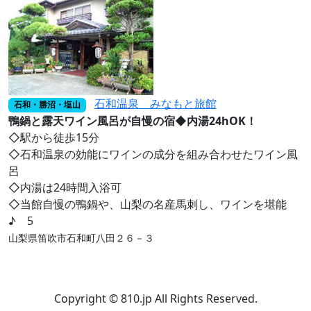
石和温泉 みなもと旅館
石和・勝沼・塩山
鴨鍋と露天ワイン風呂が自慢の宿◆内湯24hOK！
◇駅から徒歩15分
◇石和温泉の効能にワインの成分を組み合わせたワイン風
呂
◇内湯は24時間入浴可
◇当館自慢の鴨鍋や、山梨の名産馬刺し、ワインを堪能
♪ 5
山梨県笛吹市石和町八田２６－３
Copyright © 810.jp All Rights Reserved.