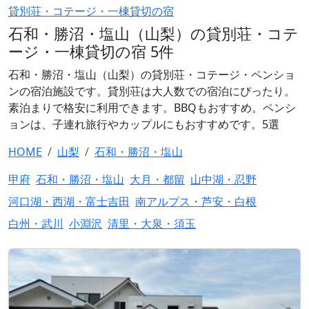
貸別荘・コテージ・一棟貸切の宿
石和・勝沼・塩山（山梨）の貸別荘・コテ
ージ・一棟貸切の宿 5件
石和・勝沼・塩山（山梨）の貸別荘・コテージ・ペンショ
ンの宿泊施設です。貸別荘は大人数での宿泊にぴったり。
素泊まりで格安に利用できます。BBQもおすすめ。ペンシ
ョンは、子連れ旅行やカップルにもおすすめです。5選
HOME
山梨
石和・勝沼・塩山
甲府
石和・勝沼・塩山
大月・都留
山中湖・忍野
河口湖・西湖・富士吉田
南アルプス・芦安・白根
白州・武川
小淵沢
清里・大泉・須玉