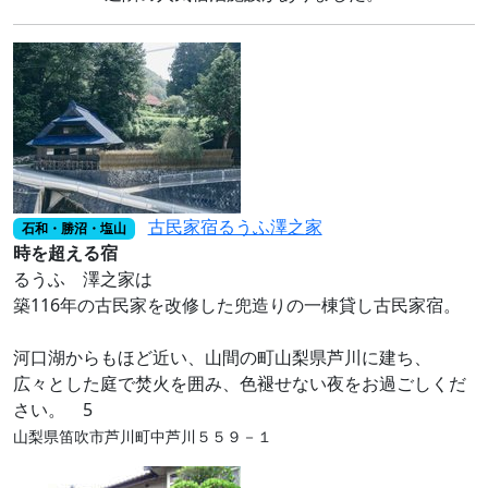
古民家宿るうふ澤之家
石和・勝沼・塩山
時を超える宿
るうふ 澤之家は
築116年の古民家を改修した兜造りの一棟貸し古民家宿。
河口湖からもほど近い、山間の町山梨県芦川に建ち、
広々とした庭で焚火を囲み、色褪せない夜をお過ごしくだ
さい。 5
山梨県笛吹市芦川町中芦川５５９－１