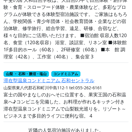
験・食育・スローフード体験・農業体験など、多彩なプロ
グラムが体験できる体験型宿泊施設です。 ご家族はもちろ
ん、学校関係・青少年団体・社会教育団体・企業などの宿
泊体験、修学旅行、総合学習、遠足、研修、合宿など、
様々な目的にご活用いただけます。 ■宿泊館 収容人数120
名、食堂（120名収容） 浴室、談話室、リネン室 ■体験館
1F多目的ホール（60名）、2F研修室（60名） ■本 館 調
理室（42名）、工作室（40名）、集会室 3
山梨 ・ 石和・勝沼・塩山
コンドミニアム
滞在型温泉コンドミニアム 石和セントラル
山梨県東八代郡石和町川中島112-1
tel:055-262-6161
富士の国やまなしのおへそに位置する、果実王国の石和温
泉へ♪コンビニを完備した、お料理が作れるキッチン付き
滞在型温泉コンドミニアムで山梨観光巡りを。リゾート～
ビジネスまで多目的ライフに便利な宿。 4
近隣の人気宿泊施設がありました。