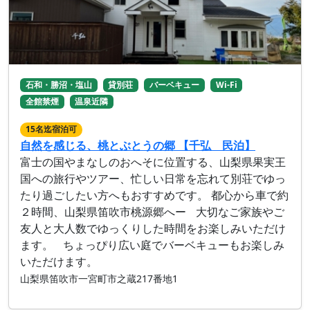
石和・勝沼・塩山
貸別荘
バーベキュー
Wi-Fi
全館禁煙
温泉近隣
15名迄宿泊可
自然を感じる、桃とぶとうの郷 【千弘 民泊】
富士の国やまなしのおへそに位置する、山梨県果実王
国への旅行やツアー、忙しい日常を忘れて別荘でゆっ
たり過ごしたい方へもおすすめです。 都心から車で約
２時間、山梨県笛吹市桃源郷へー 大切なご家族やご
友人と大人数でゆっくりした時間をお楽しみいただけ
ます。 ちょっぴり広い庭でバーベキューもお楽しみ
いただけます。
山梨県笛吹市一宮町市之蔵217番地1