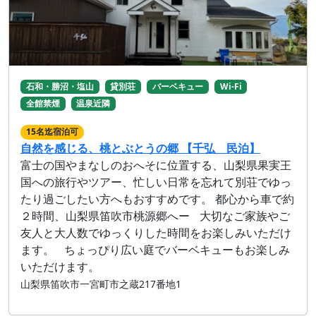
石和・勝沼・塩山
貸別荘
バーベキュー
Wi-Fi
全館禁煙
温泉近隣
15名迄宿泊可
自然を感じる、桃とぶとうの郷 【千弘 民泊】
富士の国やまなしのおへそに位置する、山梨県果実王
国への旅行やツアー、忙しい日常を忘れて別荘でゆっ
たり過ごしたい方へもおすすめです。 都心から車で約
２時間、山梨県笛吹市桃源郷へー 大切なご家族やご
友人と大人数でゆっくりした時間をお楽しみいただけ
ます。 ちょっぴり広い庭でバーベキューもお楽しみ
いただけます。
山梨県笛吹市一宮町市之蔵217番地1