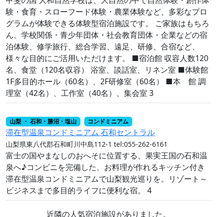
験・食育・スローフード体験・農業体験など、多彩なプロ
グラムが体験できる体験型宿泊施設です。 ご家族はもちろ
ん、学校関係・青少年団体・社会教育団体・企業などの宿
泊体験、修学旅行、総合学習、遠足、研修、合宿など、
様々な目的にご活用いただけます。 ■宿泊館 収容人数120
名、食堂（120名収容） 浴室、談話室、リネン室 ■体験館
1F多目的ホール（60名）、2F研修室（60名） ■本 館 調
理室（42名）、工作室（40名）、集会室 3
山梨 ・ 石和・勝沼・塩山
コンドミニアム
滞在型温泉コンドミニアム 石和セントラル
山梨県東八代郡石和町川中島112-1
tel:055-262-6161
富士の国やまなしのおへそに位置する、果実王国の石和温
泉へ♪コンビニを完備した、お料理が作れるキッチン付き
滞在型温泉コンドミニアムで山梨観光巡りを。リゾート～
ビジネスまで多目的ライフに便利な宿。 4
近隣の人気宿泊施設がありました。