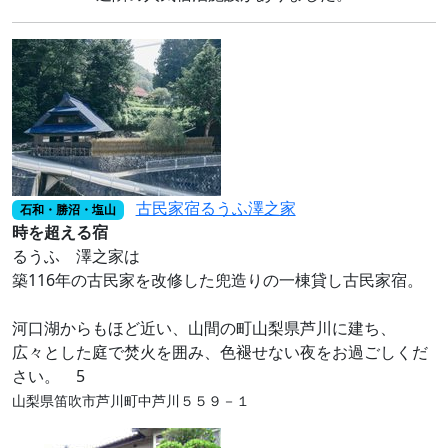
古民家宿るうふ澤之家
石和・勝沼・塩山
時を超える宿
るうふ 澤之家は
築116年の古民家を改修した兜造りの一棟貸し古民家宿。
河口湖からもほど近い、山間の町山梨県芦川に建ち、
広々とした庭で焚火を囲み、色褪せない夜をお過ごしくだ
さい。 5
山梨県笛吹市芦川町中芦川５５９－１