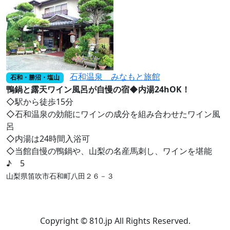
石和温泉 みなもと旅館
石和・勝沼・塩山
鴨鍋と露天ワイン風呂が自慢の宿◆内湯24hOK！
◇駅から徒歩15分
◇石和温泉の効能にワインの成分を組み合わせたワイン風
呂
◇内湯は24時間入浴可
◇当館自慢の鴨鍋や、山梨の名産馬刺し、ワインを堪能
♪ 5
山梨県笛吹市石和町八田２６－３
Copyright © 810.jp All Rights Reserved.