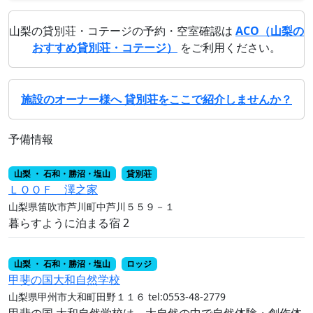
山梨の貸別荘・コテージの予約・空室確認は
ACO（山梨の
おすすめ貸別荘・コテージ）
をご利用ください。
施設のオーナー様へ 貸別荘をここで紹介しませんか？
予備情報
山梨 ・ 石和・勝沼・塩山
貸別荘
ＬＯＯＦ 澤之家
山梨県笛吹市芦川町中芦川５５９－１
暮らすように泊まる宿 2
山梨 ・ 石和・勝沼・塩山
ロッジ
甲斐の国大和自然学校
山梨県甲州市大和町田野１１６
tel:0553-48-2779
甲斐の国 大和自然学校は、大自然の中で自然体験・創作体