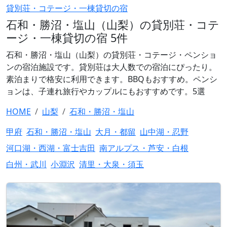
貸別荘・コテージ・一棟貸切の宿
石和・勝沼・塩山（山梨）の貸別荘・コテ
ージ・一棟貸切の宿 5件
石和・勝沼・塩山（山梨）の貸別荘・コテージ・ペンショ
ンの宿泊施設です。貸別荘は大人数での宿泊にぴったり。
素泊まりで格安に利用できます。BBQもおすすめ。ペンシ
ョンは、子連れ旅行やカップルにもおすすめです。5選
HOME
山梨
石和・勝沼・塩山
甲府
石和・勝沼・塩山
大月・都留
山中湖・忍野
河口湖・西湖・富士吉田
南アルプス・芦安・白根
白州・武川
小淵沢
清里・大泉・須玉